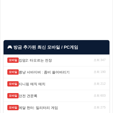
🎮 방금 추가된 최신 모바일 / PC게임
킹덤2: 타오르는 전장
조회 347
모바일
쾅냥 서바이버 : 좀비 쓸어버리기
조회 190
모바일
티니핑 매직 매치
조회 212
모바일
던전 견문록
조회 603
모바일
메달 헌터: 밀리터리 게임
조회 275
모바일