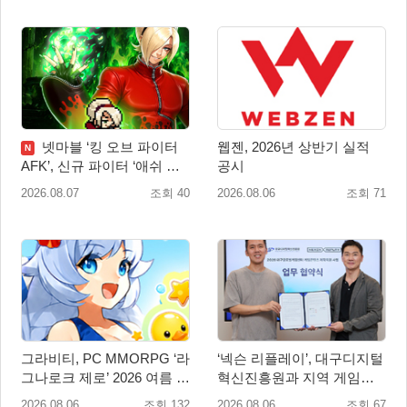
넷마블 ‘킹 오브 파이터
웹젠, 2026년 상반기 실적
N
AFK’, 신규 파이터 ‘애쉬 크
공시
림존’ 업데이트
2026.08.07
조회 40
2026.08.06
조회 71
그라비티, PC MMORPG ‘라
‘넥슨 리플레이’, 대구디지털
그나로크 제로’ 2026 여름 프
혁신진흥원과 지역 게임산
로모션 진행!
업 육성 위한 업무협약 체결
2026.08.06
조회 132
2026.08.06
조회 67