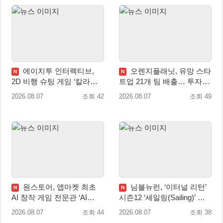
에이치투 인터렉티브,
오렌지플래닛, 유망 스타
N
N
2D 비행 슈팅 게임 ‘칼라드
트업 21개 팀 배출… 투자유
리우스2/다크 엘레멘트’ 올
치∙매출성장 성과 눈길
2026.08.07
조회 42
2026.08.07
조회 49
겨울 전 세계 출시 예정
원스토어, 앱마켓 최초
님블뉴런, ‘이터널 리턴’
N
N
AI 창작 게임 전문관 ‘AI
시즌12 ‘세일링(Sailing)’ 프
Games’ 오픈
리시즌 시작
2026.08.07
조회 44
2026.08.07
조회 38