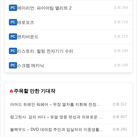
에이리언: 파이어팀 엘리트 2
조회 264
PC
테로포즈
조회 218
PC
랜치바운드
조회 215
PC
리스토리: 힐링 전자기기 수리
조회 189
PC
스크랩 메카닉
조회 198
PC
🔥
주목할 만한 기대작
아머드 트레인 워페어 – 무장 열차를 지휘해 전장을 돌파하는 생존 전투 게임
조회 317
랑그릿사: 검의 바다 – 듀얼 영웅 편성과 자유로운 탐험을 결합한 판타지 전략 RPG
조회 407
블랙우드 – DVD 대여점 주인과 암살자의 이중생활을 그린 3인칭 액션 스릴러 게임
조회 293