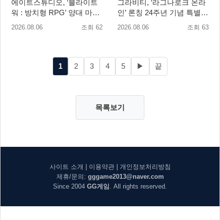
에이트스튜디오, ‘블라이트
그라비티, ‘라그나로크 온라
워 : 방치형 RPG’ 양대 마켓
인’ 론칭 24주년 기념 특별
인기 순위 1위 달성
감사 축제 실시!
2026.08.06
조회 62
2026.08.06
조회 63
1
2
3
4
5
▶
끝
목록보기
사이트 소개
|
이용약관
|
개인정보처리방침
제휴/문의:
gggame2013@naver.com
Since 2004
GG게임
. All rights reserved.