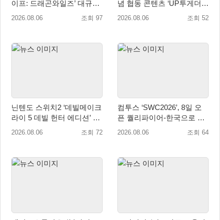
이프: 드래곤와일즈’ 대규모
념 협동 콘텐츠 ‘UP투게더’
유저 편의성 개선 및 사이드
업데이트
2026.08.06
조회 97
2026.08.06
조회 52
퀘스트 업데이트
닌텐도 스위치2 ‘데빌메이크
컴투스 ‘SWC2026’, 8일 오
라이 5 데빌 헌터 에디션’ 패
픈 퀄리파이어-한국으로 시
키지 제품 8월 7일 예약판매
즌 개막!
2026.08.06
조회 72
2026.08.06
조회 64
개시