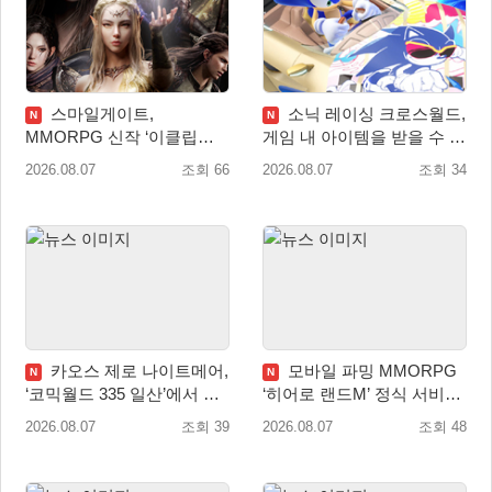
스마일게이트,
소닉 레이싱 크로스월드,
N
N
MMORPG 신작 ‘이클립스:
게임 내 아이템을 받을 수 있
더 어웨이크닝’ 9월 10일 론
는 ‘레전드 대회 라운드 7’ 개
2026.08.07
조회 66
2026.08.07
조회 34
칭!
최!
카오스 제로 나이트메어,
모바일 파밍 MMORPG
N
N
‘코믹월드 335 일산’에서 이
‘히어로 랜드M’ 정식 서비스
용자 소통 예고
돌입
2026.08.07
조회 39
2026.08.07
조회 48