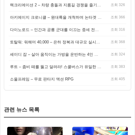
렉크리에이션 2 – 차량 충돌과 지름길 경쟁을 즐기는 오픈월드 아케이드 레이싱 게임
조회 326
아키에이지 크로니클 – 원대륙을 개척하며 논타겟 전투를 즐기는 오픈월드 MMORPG
조회 366
다이노로드 – 인간과 공룡 군대를 이끄는 중세 전략 액션 RPG
조회 316
토탈워: 워해머 40,000 – 은하 정복과 대규모 실시간 전투가 결합된 전략 게임!
조회 368
셰이디 잡 – 살아 움직이는 가방을 운반하는 4인 협동 물리 어드벤처 게임
조회 324
루트 – 좀비 떼를 뚫고 달려라! 스쿨버스가 유일한 집이 되는 4인 협동 생존 게임
조회 383
소울프레임 – 무료 판타지 액션 RPG
조회 405
관련 뉴스 목록