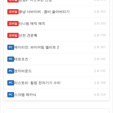
쾅냥 서바이버 : 좀비 쓸어버리기
조회 253
모바일
티니핑 매직 매치
조회 333
모바일
던전 견문록
조회 739
모바일
에이리언: 파이어팀 엘리트 2
조회 307
PC
테로포즈
조회 242
PC
랜치바운드
조회 235
PC
리스토리: 힐링 전자기기 수리
조회 209
PC
스크랩 메카닉
조회 219
PC