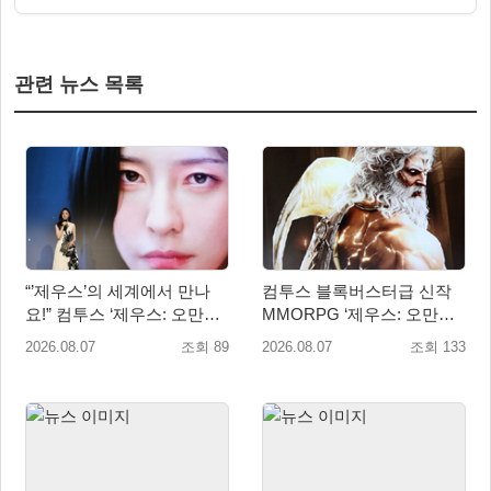
관련 뉴스 목록
“’제우스’의 세계에서 만나
컴투스 블록버스터급 신작
요!” 컴투스 ‘제우스: 오만의
MMORPG ‘제우스: 오만의
신’ 쇼케이스 찾은 배우 박지
신’, 8월 26일 출시!
2026.08.07
조회 89
2026.08.07
조회 133
현