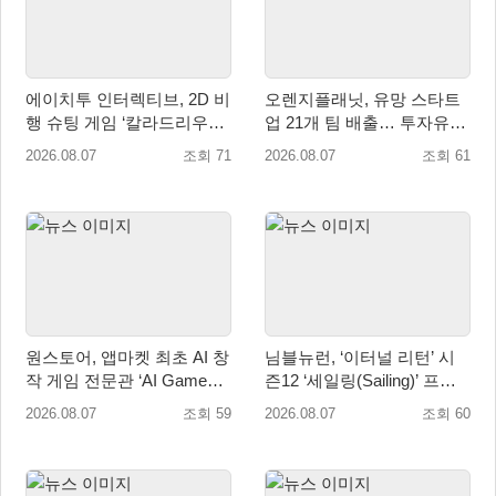
에이치투 인터렉티브, 2D 비
오렌지플래닛, 유망 스타트
행 슈팅 게임 ‘칼라드리우스
업 21개 팀 배출… 투자유치∙
2/다크 엘레멘트’ 올 겨울 전
매출성장 성과 눈길
2026.08.07
조회 71
2026.08.07
조회 61
세계 출시 예정
원스토어, 앱마켓 최초 AI 창
님블뉴런, ‘이터널 리턴’ 시
작 게임 전문관 ‘AI Games’
즌12 ‘세일링(Sailing)’ 프리
오픈
시즌 시작
2026.08.07
조회 59
2026.08.07
조회 60