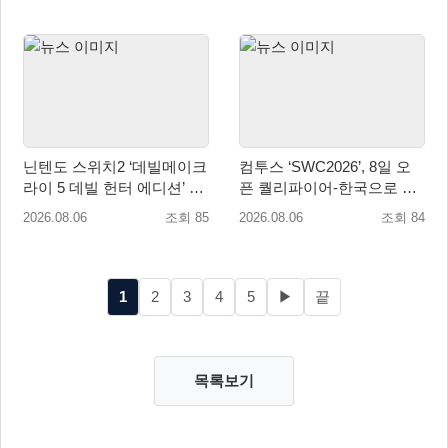
닌텐도 스위치2 ‘데빌메이크
컴투스 ‘SWC2026’, 8일 오
라이 5 데빌 헌터 에디션’ 패
픈 퀄리파이어-한국으로 시
키지 제품 8월 7일 예약판매
즌 개막!
2026.08.06
조회 85
2026.08.06
조회 84
개시
1
2
3
4
5
▶
끝
목록보기