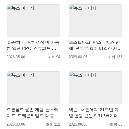
‘화끈하게 빠른 성장’이 가능
로스트아크, 맘스터치와 함
한 액션 RPG ‘스튜피드 네
께 ‘모코코 썸머 바캉스 세
버 다이즈’ 패키지판 예약판
트’ 출시
2026.08.06
조회 94
2026.08.06
조회 188
매 개시
오픈월드 생존 게임 ‘룬스케
넥슨, ‘서든어택’ 21주년 기
이프: 드래곤와일즈’ 대규모
념 협동 콘텐츠 ‘UP투게더’
유저 편의성 개선 및 사이드
업데이트
2026.08.06
조회 121
2026.08.06
조회 63
퀘스트 업데이트