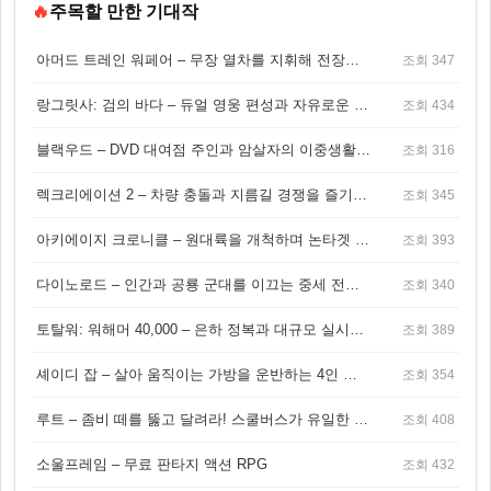
🔥
주목할 만한 기대작
아머드 트레인 워페어 – 무장 열차를 지휘해 전장을 돌파하는 생존 전투 게임
조회 347
랑그릿사: 검의 바다 – 듀얼 영웅 편성과 자유로운 탐험을 결합한 판타지 전략 RPG
조회 434
블랙우드 – DVD 대여점 주인과 암살자의 이중생활을 그린 3인칭 액션 스릴러 게임
조회 316
렉크리에이션 2 – 차량 충돌과 지름길 경쟁을 즐기는 오픈월드 아케이드 레이싱 게임
조회 345
아키에이지 크로니클 – 원대륙을 개척하며 논타겟 전투를 즐기는 오픈월드 MMORPG
조회 393
다이노로드 – 인간과 공룡 군대를 이끄는 중세 전략 액션 RPG
조회 340
토탈워: 워해머 40,000 – 은하 정복과 대규모 실시간 전투가 결합된 전략 게임!
조회 389
셰이디 잡 – 살아 움직이는 가방을 운반하는 4인 협동 물리 어드벤처 게임
조회 354
루트 – 좀비 떼를 뚫고 달려라! 스쿨버스가 유일한 집이 되는 4인 협동 생존 게임
조회 408
소울프레임 – 무료 판타지 액션 RPG
조회 432