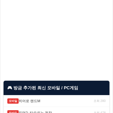
🎮 방금 추가된 최신 모바일 / PC게임
히어로 랜드M
조회 280
모바일
킹덤2: 타오르는 전장
조회 478
모바일