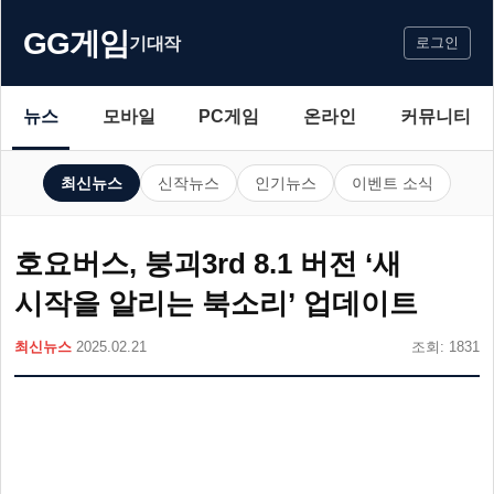
GG게임
기대작
로그인
뉴스
모바일
PC게임
온라인
커뮤니티
최신뉴스
신작뉴스
인기뉴스
이벤트 소식
호요버스, 붕괴3rd 8.1 버전 ‘새
시작을 알리는 북소리’ 업데이트
최신뉴스
2025.02.21
조회: 1831