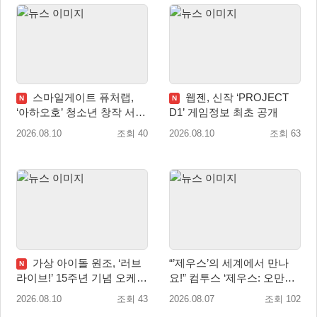
스마일게이트 퓨처랩,
웹젠, 신작 ‘PROJECT
N
N
‘아하오호’ 청소년 창작 서포
D1’ 게임정보 최초 공개
터즈 ‘아크크’ 1기 발족
2026.08.10
조회 40
2026.08.10
조회 63
가상 아이돌 원조, ‘러브
“’제우스’의 세계에서 만나
N
라이브!’ 15주년 기념 오케스
요!” 컴투스 ‘제우스: 오만의
트라 콘서트 10월 5일 서울
신’ 쇼케이스 찾은 배우 박지
2026.08.10
조회 43
2026.08.07
조회 102
개최
현