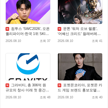
컴투스 ‘SWC2026’, 오픈
문톤 ‘워처 오브 렐름’,
N
N
퀄리파이어-한국 1위 SKIT
‘어쌔신 크리드’ 컬래버레이
월드 파이널 진출!
션 8월 20일 실시
2026.08.10
조회 37
2026.08.10
조회 41
그라비티, 총 306억 원
포켓몬코리아, 포켓몬 카
N
N
규모의 창사 이래 첫 중간배
드 게임 브랜드 홍보모델로
당 확정
배우 변우석 선정!
2026.08.10
조회 48
2026.08.10
조회 40