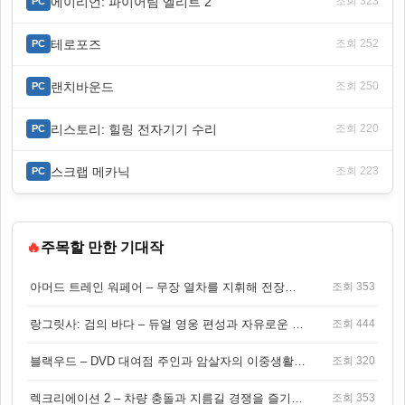
에이리언: 파이어팀 엘리트 2
조회 323
PC
테로포즈
조회 252
PC
랜치바운드
조회 250
PC
리스토리: 힐링 전자기기 수리
조회 220
PC
스크랩 메카닉
조회 223
PC
🔥
주목할 만한 기대작
아머드 트레인 워페어 – 무장 열차를 지휘해 전장을 돌파하는 생존 전투 게임
조회 353
랑그릿사: 검의 바다 – 듀얼 영웅 편성과 자유로운 탐험을 결합한 판타지 전략 RPG
조회 444
블랙우드 – DVD 대여점 주인과 암살자의 이중생활을 그린 3인칭 액션 스릴러 게임
조회 320
렉크리에이션 2 – 차량 충돌과 지름길 경쟁을 즐기는 오픈월드 아케이드 레이싱 게임
조회 353