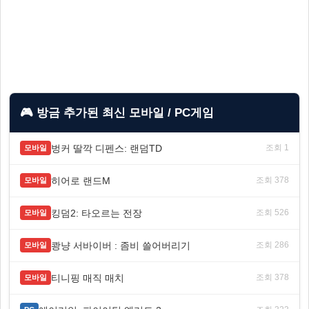
🎮 방금 추가된 최신 모바일 / PC게임
벙커 딸깍 디펜스: 랜덤TD
조회 1
모바일
히어로 랜드M
조회 378
모바일
킹덤2: 타오르는 전장
조회 526
모바일
쾅냥 서바이버 : 좀비 쓸어버리기
조회 286
모바일
티니핑 매직 매치
조회 378
모바일