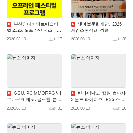
부산인디커넥트페스티
넷마블문화재단, ‘2026
N
N
벌 2026, 오프라인 페스티벌
게임소통학교’ 성료
이벤트 공개
2026.08.10
조회 17
2026.08.10
조회 28
GGU, PC MMORPG ‘라
반다이남코 ‘캡틴 츠바사
N
N
그나로크 제로: 글로벌’ 론칭
2 월드 파이터즈’, PS5·스위
전 유저 소통에 주목!
치 패키지 선주문 실시
2026.08.10
조회 31
2026.08.10
조회 26