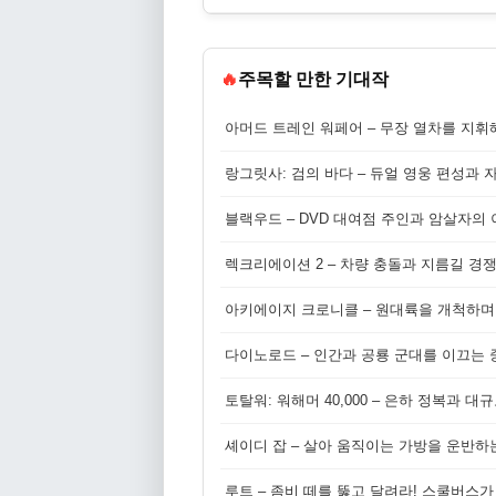
🔥
주목할 만한 기대작
아머드 트레인 워페어 – 무장 열차를 지휘
랑그릿사: 검의 바다 – 듀얼 영웅 편성과 
블랙우드 – DVD 대여점 주인과 암살자의
렉크리에이션 2 – 차량 충돌과 지름길 경
아키에이지 크로니클 – 원대륙을 개척하며
다이노로드 – 인간과 공룡 군대를 이끄는 중
토탈워: 워해머 40,000 – 은하 정복과 
셰이디 잡 – 살아 움직이는 가방을 운반하
루트 – 좀비 떼를 뚫고 달려라! 스쿨버스가