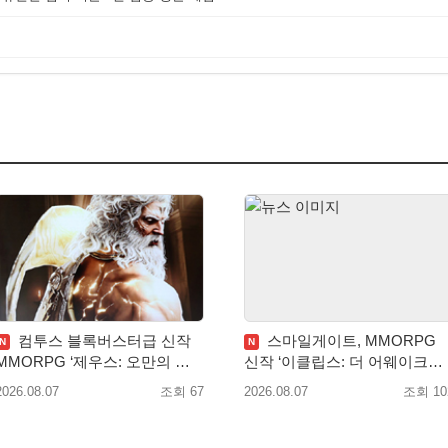
컴투스 블록버스터급 신작
스마일게이트, MMORPG
N
N
MMORPG ‘제우스: 오만의 신’,
신작 ‘이클립스: 더 어웨이크닝’
8월 26일 출시!
9월 10일 론칭!
2026.08.07
조회 67
2026.08.07
조회 10