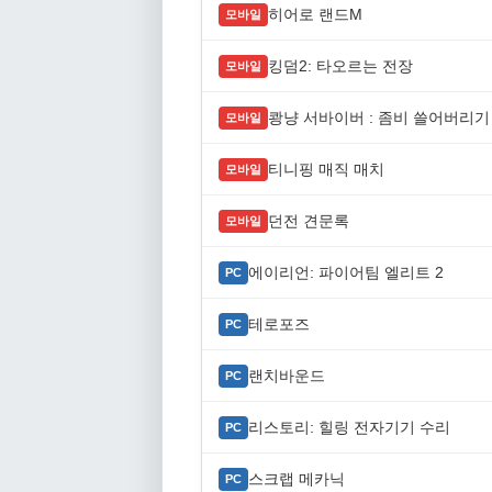
히어로 랜드M
모바일
킹덤2: 타오르는 전장
모바일
쾅냥 서바이버 : 좀비 쓸어버리기
모바일
티니핑 매직 매치
모바일
던전 견문록
모바일
에이리언: 파이어팀 엘리트 2
PC
테로포즈
PC
랜치바운드
PC
리스토리: 힐링 전자기기 수리
PC
스크랩 메카닉
PC