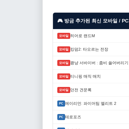
🎮 방금 추가된 최신 모바일 / P
히어로 랜드M
모바일
킹덤2: 타오르는 전장
모바일
쾅냥 서바이버 : 좀비 쓸어버리기
모바일
티니핑 매직 매치
모바일
던전 견문록
모바일
에이리언: 파이어팀 엘리트 2
PC
테로포즈
PC