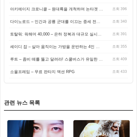
아키에이지 크로니클 – 원대륙을 개척하며 논타겟 전투를 즐기는 오픈월드 MMORPG
조회 396
다이노로드 – 인간과 공룡 군대를 이끄는 중세 전략 액션 RPG
조회 340
토탈워: 워해머 40,000 – 은하 정복과 대규모 실시간 전투가 결합된 전략 게임!
조회 391
셰이디 잡 – 살아 움직이는 가방을 운반하는 4인 협동 물리 어드벤처 게임
조회 355
루트 – 좀비 떼를 뚫고 달려라! 스쿨버스가 유일한 집이 되는 4인 협동 생존 게임
조회 409
소울프레임 – 무료 판타지 액션 RPG
조회 433
관련 뉴스 목록