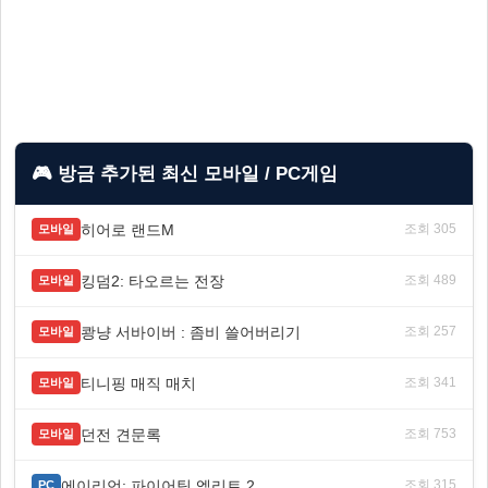
🎮 방금 추가된 최신 모바일 / PC게임
히어로 랜드M
조회 305
모바일
킹덤2: 타오르는 전장
조회 489
모바일
쾅냥 서바이버 : 좀비 쓸어버리기
조회 257
모바일
티니핑 매직 매치
조회 341
모바일
던전 견문록
조회 753
모바일
에이리언: 파이어팀 엘리트 2
조회 315
PC