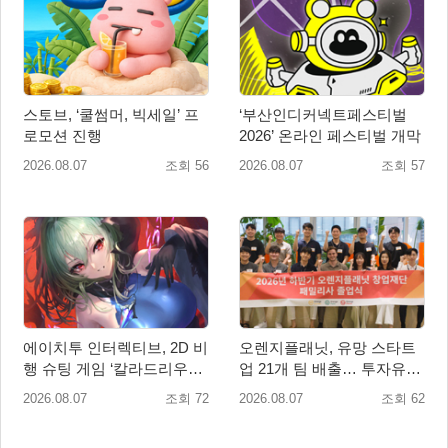
스토브, ‘쿨썸머, 빅세일’ 프
‘부산인디커넥트페스티벌
로모션 진행
2026’ 온라인 페스티벌 개막
2026.08.07
조회 56
2026.08.07
조회 57
에이치투 인터렉티브, 2D 비
오렌지플래닛, 유망 스타트
행 슈팅 게임 ‘칼라드리우스
업 21개 팀 배출… 투자유치∙
2/다크 엘레멘트’ 올 겨울 전
매출성장 성과 눈길
2026.08.07
조회 72
2026.08.07
조회 62
세계 출시 예정