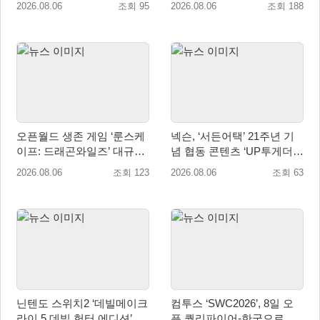
2026.08.06
조회 95
2026.08.06
조회 188
매 개시
오픈월드 생존 게임 ‘룬스케
넥슨, ‘서든어택’ 21주년 기
이프: 드래곤와일즈’ 대규모
념 협동 콘텐츠 ‘UP투게더’
유저 편의성 개선 및 사이드
업데이트
2026.08.06
조회 123
2026.08.06
조회 63
퀘스트 업데이트
닌텐도 스위치2 ‘데빌메이크
컴투스 ‘SWC2026’, 8일 오
라이 5 데빌 헌터 에디션’ 패
픈 퀄리파이어-한국으로 시