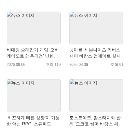
비대칭 술래잡기 게임 ‘오바
넷마블 ‘세븐나이츠 리버스’,
케이도로 2: 추격전’ 닌텐도
서머 바캉스 업데이트 실시
eShop 출시
2026.08.06
조회 119
2026.08.06
조회 91
‘화끈하게 빠른 성장’이 가능
로스트아크, 맘스터치와 함
한 액션 RPG ‘스튜피드 네
께 ‘모코코 썸머 바캉스 세
버 다이즈’ 패키지판 예약판
트’ 출시