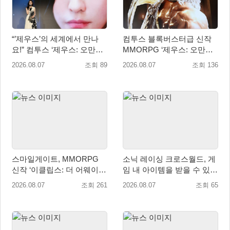
“’제우스’의 세계에서 만나
컴투스 블록버스터급 신작
요!” 컴투스 ‘제우스: 오만의
MMORPG ‘제우스: 오만의
신’ 쇼케이스 찾은 배우 박지
신’, 8월 26일 출시!
2026.08.07
조회 89
2026.08.07
조회 136
현
스마일게이트, MMORPG
소닉 레이싱 크로스월드, 게
신작 ‘이클립스: 더 어웨이크
임 내 아이템을 받을 수 있는
닝’ 9월 10일 론칭!
‘레전드 대회 라운드 7’ 개최!
2026.08.07
조회 261
2026.08.07
조회 65