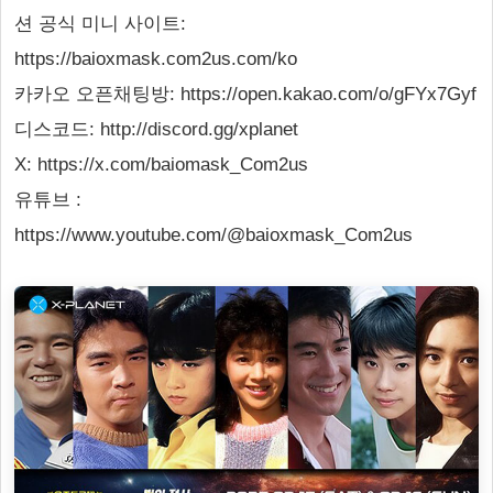
션 공식 미니 사이트:
https://baioxmask.com2us.com/ko
카카오 오픈채팅방: https://open.kakao.com/o/gFYx7Gyf
디스코드: http://discord.gg/xplanet
X: https://x.com/baiomask_Com2us
유튜브 :
https://www.youtube.com/@baioxmask_Com2us