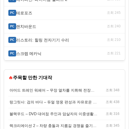
테로포즈
조회 245
PC
랜치바운드
조회 240
PC
리스토리: 힐링 전자기기 수리
조회 210
PC
스크랩 메카닉
조회 221
PC
🔥
주목할 만한 기대작
아머드 트레인 워페어 – 무장 열차를 지휘해 전장을 돌파하는 생존 전투 게임
조회 348
랑그릿사: 검의 바다 – 듀얼 영웅 편성과 자유로운 탐험을 결합한 판타지 전략 RPG
조회 438
블랙우드 – DVD 대여점 주인과 암살자의 이중생활을 그린 3인칭 액션 스릴러 게임
조회 316
렉크리에이션 2 – 차량 충돌과 지름길 경쟁을 즐기는 오픈월드 아케이드 레이싱 게임
조회 345