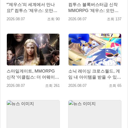
“’제우스’의 세계에서 만나
컴투스 블록버스터급 신작
요!” 컴투스 ‘제우스: 오만의
MMORPG ‘제우스: 오만의
신’ 쇼케이스 찾은 배우 박지
신’, 8월 26일 출시!
2026.08.07
조회 90
2026.08.07
조회 137
현
스마일게이트, MMORPG
소닉 레이싱 크로스월드, 게
신작 ‘이클립스: 더 어웨이크
임 내 아이템을 받을 수 있는
닝’ 9월 10일 론칭!
‘레전드 대회 라운드 7’ 개최!
2026.08.07
조회 261
2026.08.07
조회 65