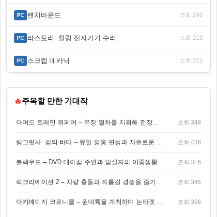
랜치바운드
조회 240
PC
리스토리: 힐링 전자기기 수리
조회 210
PC
스크랩 메카닉
조회 221
PC
🔥
주목할 만한 기대작
아머드 트레인 워페어 – 무장 열차를 지휘해 전장을 돌파하는 생존 전투 게임
조회 348
랑그릿사: 검의 바다 – 듀얼 영웅 편성과 자유로운 탐험을 결합한 판타지 전략 RPG
조회 438
블랙우드 – DVD 대여점 주인과 암살자의 이중생활을 그린 3인칭 액션 스릴러 게임
조회 316
렉크리에이션 2 – 차량 충돌과 지름길 경쟁을 즐기는 오픈월드 아케이드 레이싱 게임
조회 345
아키에이지 크로니클 – 원대륙을 개척하며 논타겟 전투를 즐기는 오픈월드 MMORPG
조회 396