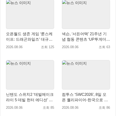
오픈월드 생존 게임 ‘룬스케
넥슨, ‘서든어택’ 21주년 기
이프: 드래곤와일즈’ 대규모
념 협동 콘텐츠 ‘UP투게더’
유저 편의성 개선 및 사이드
업데이트
2026.08.06
조회 125
2026.08.06
조회 63
퀘스트 업데이트
닌텐도 스위치2 ‘데빌메이크
컴투스 ‘SWC2026’, 8일 오
라이 5 데빌 헌터 에디션’ 패
픈 퀄리파이어-한국으로 시
키지 제품 8월 7일 예약판매
즌 개막!
2026.08.06
조회 85
2026.08.06
조회 86
개시