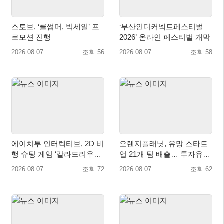
스토브, ‘쿨썸머, 빅세일’ 프
‘부산인디커넥트페스티벌
로모션 진행
2026’ 온라인 페스티벌 개막
2026.08.07
조회 56
2026.08.07
조회 58
에이치투 인터렉티브, 2D 비
오렌지플래닛, 유망 스타트
행 슈팅 게임 ‘칼라드리우스
업 21개 팀 배출… 투자유치∙
2/다크 엘레멘트’ 올 겨울 전
매출성장 성과 눈길
2026.08.07
조회 72
2026.08.07
조회 62
세계 출시 예정