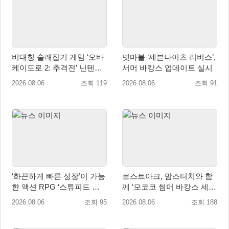
비대칭 술래잡기 게임 ‘오바
넷마블 ‘세븐나이츠 리버스’,
케이도로 2: 추격전’ 닌텐도
서머 바캉스 업데이트 실시
eShop 출시
2026.08.06
조회 119
2026.08.06
조회 91
‘화끈하게 빠른 성장’이 가능
로스트아크, 맘스터치와 함
한 액션 RPG ‘스튜피드 네
께 ‘모코코 썸머 바캉스 세
버 다이즈’ 패키지판 예약판
트’ 출시
2026.08.06
조회 95
2026.08.06
조회 188
매 개시