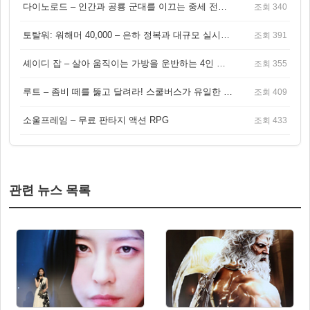
다이노로드 – 인간과 공룡 군대를 이끄는 중세 전략 액션 RPG
조회 340
토탈워: 워해머 40,000 – 은하 정복과 대규모 실시간 전투가 결합된 전략 게임!
조회 391
셰이디 잡 – 살아 움직이는 가방을 운반하는 4인 협동 물리 어드벤처 게임
조회 355
루트 – 좀비 떼를 뚫고 달려라! 스쿨버스가 유일한 집이 되는 4인 협동 생존 게임
조회 409
소울프레임 – 무료 판타지 액션 RPG
조회 433
관련 뉴스 목록