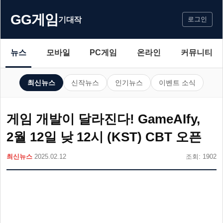
GG게임
기대작
로그인
뉴스
모바일
PC게임
온라인
커뮤니티
최신뉴스
신작뉴스
인기뉴스
이벤트 소식
게임 개발이 달라진다! GameAIfy,
2월 12일 낮 12시 (KST) CBT 오픈
최신뉴스
2025.02.12
조회: 1902