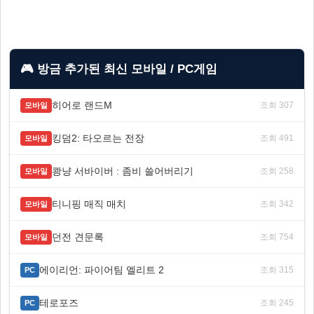
🎮 방금 추가된 최신 모바일 / PC게임
히어로 랜드M
조회 307
모바일
킹덤2: 타오르는 전장
조회 491
모바일
쾅냥 서바이버 : 좀비 쓸어버리기
조회 258
모바일
티니핑 매직 매치
조회 342
모바일
던전 견문록
조회 754
모바일
에이리언: 파이어팀 엘리트 2
조회 315
PC
테로포즈
조회 245
PC