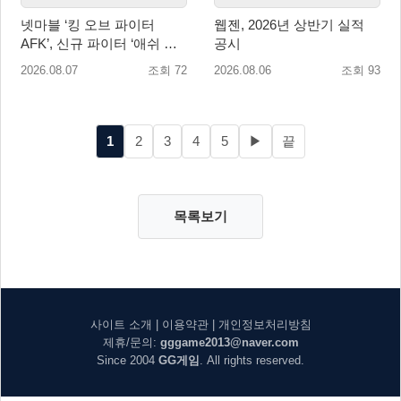
넷마블 ‘킹 오브 파이터
웹젠, 2026년 상반기 실적
AFK’, 신규 파이터 ‘애쉬 크
공시
림존’ 업데이트
2026.08.07
조회 72
2026.08.06
조회 93
1
2
3
4
5
▶
끝
목록보기
사이트 소개
|
이용약관
|
개인정보처리방침
제휴/문의:
gggame2013@naver.com
Since 2004
GG게임
. All rights reserved.