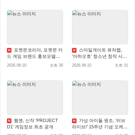
포켓몬코리아, 포켓몬 카
스마일게이트 퓨처랩,
N
N
드 게임 브랜드 홍보모델로
‘아하오호’ 청소년 창작 서포
배우 변우석 선정!
터즈 ‘아크크’ 1기 발족
2026.08.10
조회 30
2026.08.10
조회 31
웹젠, 신작 ‘PROJECT
가상 아이돌 원조, ‘러브
N
N
D1’ 게임정보 최초 공개
라이브!’ 15주년 기념 오케스
트라 콘서트 10월 5일 서울