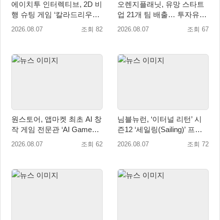
에이치투 인터렉티브, 2D 비
오렌지플래닛, 유망 스타트
행 슈팅 게임 ‘칼라드리우스
업 21개 팀 배출… 투자유치∙
2/다크 엘레멘트’ 올 겨울 전
매출성장 성과 눈길
2026.08.07
조회 82
2026.08.07
조회 67
세계 출시 예정
원스토어, 앱마켓 최초 AI 창
님블뉴런, ‘이터널 리턴’ 시
작 게임 전문관 ‘AI Games’
즌12 ‘세일링(Sailing)’ 프리
오픈
시즌 시작
2026.08.07
조회 62
2026.08.07
조회 72