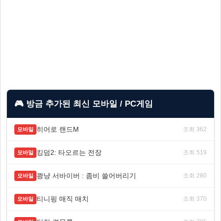
🎮 방금 추가된 최신 모바일 / PC게임
히어로 랜드M
조회 362
모바일
킹덤2: 타오르는 전장
조회 519
모바일
쾅냥 서바이버 : 좀비 쓸어버리기
조회 280
모바일
티니핑 매직 매치
조회 370
모바일