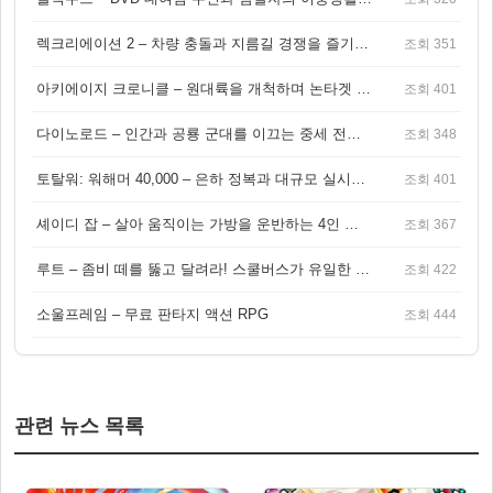
렉크리에이션 2 – 차량 충돌과 지름길 경쟁을 즐기는 오픈월드 아케이드 레이싱 게임
조회 351
아키에이지 크로니클 – 원대륙을 개척하며 논타겟 전투를 즐기는 오픈월드 MMORPG
조회 401
다이노로드 – 인간과 공룡 군대를 이끄는 중세 전략 액션 RPG
조회 348
토탈워: 워해머 40,000 – 은하 정복과 대규모 실시간 전투가 결합된 전략 게임!
조회 401
셰이디 잡 – 살아 움직이는 가방을 운반하는 4인 협동 물리 어드벤처 게임
조회 367
루트 – 좀비 떼를 뚫고 달려라! 스쿨버스가 유일한 집이 되는 4인 협동 생존 게임
조회 422
소울프레임 – 무료 판타지 액션 RPG
조회 444
관련 뉴스 목록