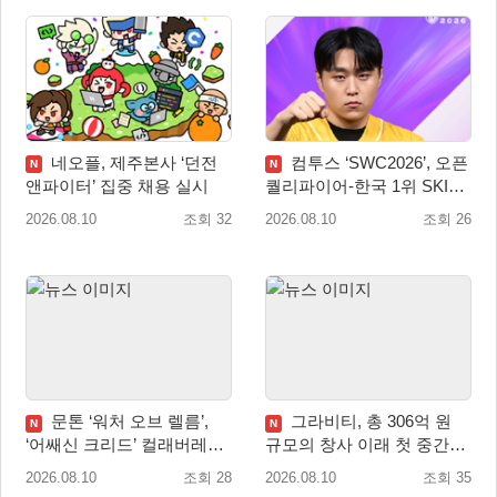
네오플, 제주본사 ‘던전
컴투스 ‘SWC2026’, 오픈
N
N
앤파이터’ 집중 채용 실시
퀄리파이어-한국 1위 SKIT
월드 파이널 진출!
2026.08.10
조회 32
2026.08.10
조회 26
문톤 ‘워처 오브 렐름’,
그라비티, 총 306억 원
N
N
‘어쌔신 크리드’ 컬래버레이
규모의 창사 이래 첫 중간배
션 8월 20일 실시
당 확정
2026.08.10
조회 28
2026.08.10
조회 35