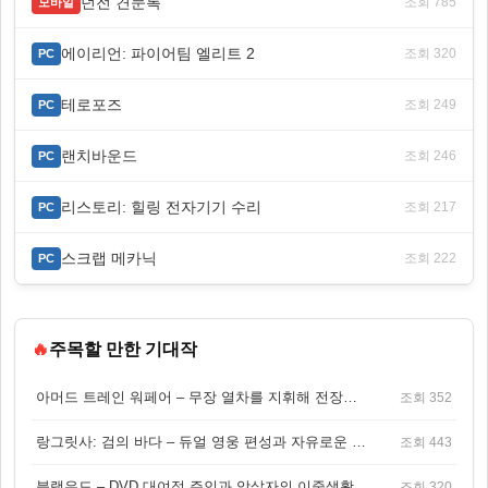
던전 견문록
조회 785
모바일
에이리언: 파이어팀 엘리트 2
조회 320
PC
테로포즈
조회 249
PC
랜치바운드
조회 246
PC
리스토리: 힐링 전자기기 수리
조회 217
PC
스크랩 메카닉
조회 222
PC
🔥
주목할 만한 기대작
아머드 트레인 워페어 – 무장 열차를 지휘해 전장을 돌파하는 생존 전투 게임
조회 352
랑그릿사: 검의 바다 – 듀얼 영웅 편성과 자유로운 탐험을 결합한 판타지 전략 RPG
조회 443
블랙우드 – DVD 대여점 주인과 암살자의 이중생활을 그린 3인칭 액션 스릴러 게임
조회 320