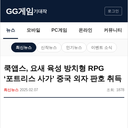
GG게임
기대작
로그인
뉴스
모바일
PC게임
온라인
커뮤니티
최신뉴스
신작뉴스
인기뉴스
이벤트 소식
쿡앱스, 요새 육성 방치형 RPG
‘포트리스 사가’ 중국 외자 판호 취득
최신뉴스
2025.02.07
조회: 1878