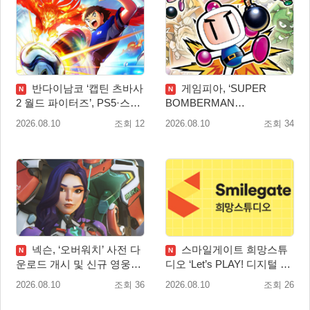
반다이남코 ‘캡틴 츠바사
게임피아, ‘SUPER
N
N
2 월드 파이터즈’, PS5·스위
BOMBERMAN
치 패키지 선주문 실시
COLLECTION’ PS5·스위치
2026.08.10
조회 12
2026.08.10
조회 34
패키지 예약판매 실시
넥슨, ‘오버워치’ 사전 다
스마일게이트 희망스튜
N
N
운로드 개시 및 신규 영웅
디오 ‘Let’s PLAY! 디지털 창
‘디몬(D.Mon)’ 공개!
작 탐험대’ 참여 기관 및 멘
2026.08.10
조회 36
2026.08.10
조회 26
토 모집