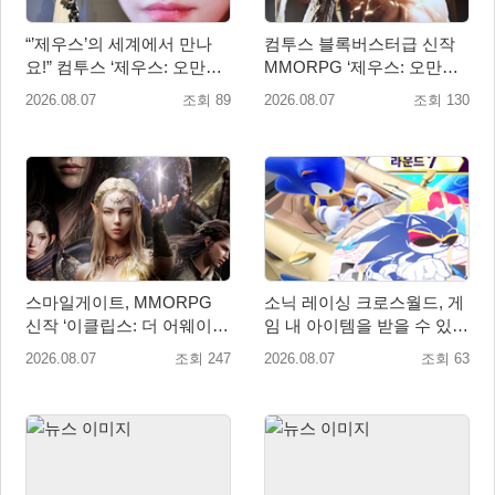
“’제우스’의 세계에서 만나
컴투스 블록버스터급 신작
요!” 컴투스 ‘제우스: 오만의
MMORPG ‘제우스: 오만의
신’ 쇼케이스 찾은 배우 박지
신’, 8월 26일 출시!
2026.08.07
조회 89
2026.08.07
조회 130
현
스마일게이트, MMORPG
소닉 레이싱 크로스월드, 게
신작 ‘이클립스: 더 어웨이크
임 내 아이템을 받을 수 있는
닝’ 9월 10일 론칭!
‘레전드 대회 라운드 7’ 개최!
2026.08.07
조회 247
2026.08.07
조회 63