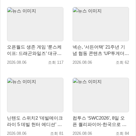
오픈월드 생존 게임 ‘룬스케
넥슨, ‘서든어택’ 21주년 기
이프: 드래곤와일즈’ 대규모
념 협동 콘텐츠 ‘UP투게더’
유저 편의성 개선 및 사이드
업데이트
2026.08.06
조회 117
2026.08.06
조회 62
퀘스트 업데이트
닌텐도 스위치2 ‘데빌메이크
컴투스 ‘SWC2026’, 8일 오
라이 5 데빌 헌터 에디션’ 패
픈 퀄리파이어-한국으로 시
키지 제품 8월 7일 예약판매
즌 개막!
2026.08.06
조회 81
2026.08.06
조회 84