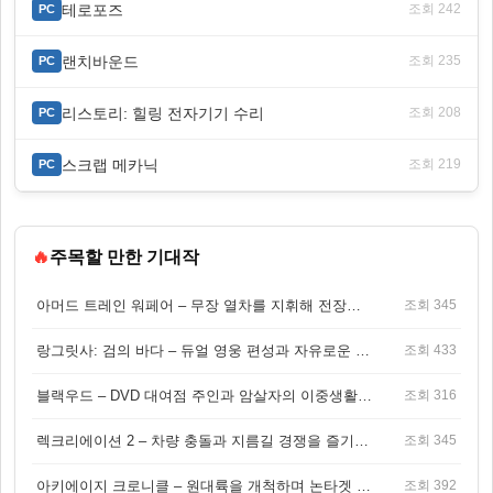
테로포즈
조회 242
PC
랜치바운드
조회 235
PC
리스토리: 힐링 전자기기 수리
조회 208
PC
스크랩 메카닉
조회 219
PC
🔥
주목할 만한 기대작
아머드 트레인 워페어 – 무장 열차를 지휘해 전장을 돌파하는 생존 전투 게임
조회 345
랑그릿사: 검의 바다 – 듀얼 영웅 편성과 자유로운 탐험을 결합한 판타지 전략 RPG
조회 433
블랙우드 – DVD 대여점 주인과 암살자의 이중생활을 그린 3인칭 액션 스릴러 게임
조회 316
렉크리에이션 2 – 차량 충돌과 지름길 경쟁을 즐기는 오픈월드 아케이드 레이싱 게임
조회 345
아키에이지 크로니클 – 원대륙을 개척하며 논타겟 전투를 즐기는 오픈월드 MMORPG
조회 392