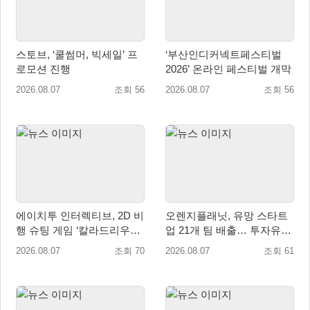
스토브, ‘쿨썸머, 빅세일’ 프
‘부산인디커넥트페스티벌
로모션 진행
2026’ 온라인 페스티벌 개막
2026.08.07
조회 56
2026.08.07
조회 56
에이치투 인터렉티브, 2D 비
오렌지플래닛, 유망 스타트
행 슈팅 게임 ‘칼라드리우스
업 21개 팀 배출… 투자유치∙
2/다크 엘레멘트’ 올 겨울 전
매출성장 성과 눈길
2026.08.07
조회 70
2026.08.07
조회 61
세계 출시 예정