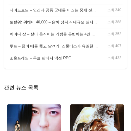
다이노로드 – 인간과 공룡 군대를 이끄는 중세 전략 액션 RPG
조회 340
토탈워: 워해머 40,000 – 은하 정복과 대규모 실시간 전투가 결합된 전략 게임!
조회 388
셰이디 잡 – 살아 움직이는 가방을 운반하는 4인 협동 물리 어드벤처 게임
조회 352
루트 – 좀비 떼를 뚫고 달려라! 스쿨버스가 유일한 집이 되는 4인 협동 생존 게임
조회 407
소울프레임 – 무료 판타지 액션 RPG
조회 432
관련 뉴스 목록