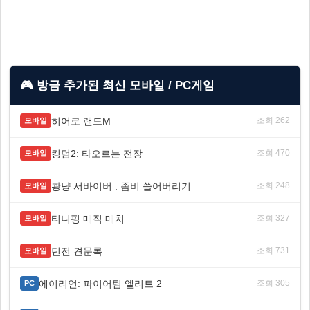
🎮 방금 추가된 최신 모바일 / PC게임
히어로 랜드M
조회 262
모바일
킹덤2: 타오르는 전장
조회 470
모바일
쾅냥 서바이버 : 좀비 쓸어버리기
조회 248
모바일
티니핑 매직 매치
조회 327
모바일
던전 견문록
조회 731
모바일
에이리언: 파이어팀 엘리트 2
조회 305
PC