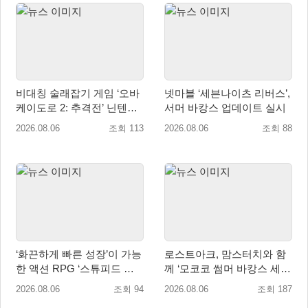
비대칭 술래잡기 게임 ‘오바
넷마블 ‘세븐나이츠 리버스’,
케이도로 2: 추격전’ 닌텐도
서머 바캉스 업데이트 실시
eShop 출시
2026.08.06
조회 113
2026.08.06
조회 88
‘화끈하게 빠른 성장’이 가능
로스트아크, 맘스터치와 함
한 액션 RPG ‘스튜피드 네
께 ‘모코코 썸머 바캉스 세
버 다이즈’ 패키지판 예약판
트’ 출시
2026.08.06
조회 94
2026.08.06
조회 187
매 개시