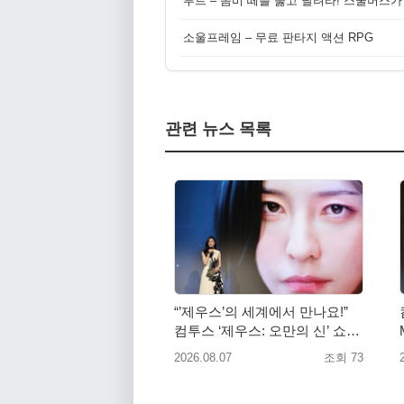
루트 – 좀비 떼를 뚫고 달려라! 스쿨버스가
소울프레임 – 무료 판타지 액션 RPG
관련 뉴스 목록
“’제우스’의 세계에서 만나요!”
컴투스 ‘제우스: 오만의 신’ 쇼케
이스 찾은 배우 박지현
2026.08.07
조회 73