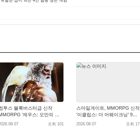
 유일한 집이 되는 4인 협동 생존 게임
컴투스 블록버스터급 신작
스마일게이트, MMORPG 신작
MMORPG ‘제우스: 오만의 신’,
‘이클립스: 더 어웨이크닝’ 9월
8월 26일 출시!
10일 론칭!
2026.08.07
조회 101
2026.08.07
조회 17