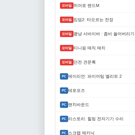
히어로 랜드M
모바일
킹덤2: 타오르는 전장
모바일
쾅냥 서바이버 : 좀비 쓸어버리기
모바일
티니핑 매직 매치
모바일
던전 견문록
모바일
에이리언: 파이어팀 엘리트 2
PC
테로포즈
PC
랜치바운드
PC
리스토리: 힐링 전자기기 수리
PC
스크랩 메카닉
PC