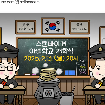
be.com/@nclineagem