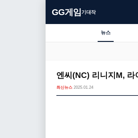
GG게임
기대작
뉴스
엔씨(NC) 리니지M, 
최신뉴스
2025.01.24