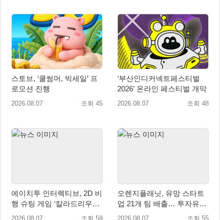
스토브, ‘쿨썸머, 빅세일’ 프
‘부산인디커넥트페스티벌
로모션 진행
2026’ 온라인 페스티벌 개막
2026.08.07
조회 45
2026.08.07
조회 48
에이치투 인터렉티브, 2D 비
오렌지플래닛, 유망 스타트
행 슈팅 게임 ‘칼라드리우스
업 21개 팀 배출… 투자유치∙
2/다크 엘레멘트’ 올 겨울 전
매출성장 성과 눈길
2026.08.07
조회 59
2026.08.07
조회 55