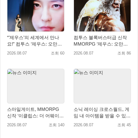
“’제우스’의 세계에서 만나
컴투스 블록버스터급 신작
요!” 컴투스 ‘제우스: 오만의
MMORPG ‘제우스: 오만의
신’ 쇼케이스 찾은 배우 박지
신’, 8월 26일 출시!
2026.08.07
조회 60
2026.08.07
조회 86
현
스마일게이트, MMORPG
소닉 레이싱 크로스월드, 게
신작 ‘이클립스: 더 어웨이크
임 내 아이템을 받을 수 있는
닝’ 9월 10일 론칭!
‘레전드 대회 라운드 7’ 개최!
2026.08.07
조회 140
2026.08.07
조회 45