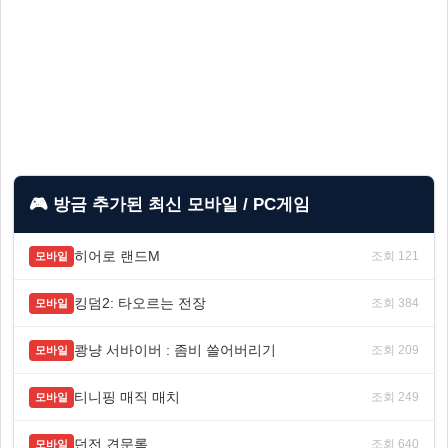
🎮 방금 추가된 최신 모바일 / PC게임
히어로 랜드M
조회 121
모바일
킹덤2: 타오르는 전장
조회 384
모바일
쾅냥 서바이버 : 좀비 쓸어버리기
조회 209
모바일
티니핑 매직 매치
조회 249
모바일
던전 견문록
조회 640
모바일