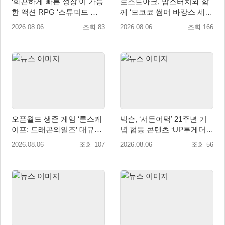
‘화끈하게 빠른 성장’이 가능
로스트아크, 맘스터치와 함
한 액션 RPG ‘스튜피드 네
께 ‘모코코 썸머 바캉스 세
버 다이즈’ 패키지판 예약판
트’ 출시
2026.08.06
조회 83
2026.08.06
조회 166
매 개시
오픈월드 생존 게임 ‘룬스케
넥슨, ‘서든어택’ 21주년 기
이프: 드래곤와일즈’ 대규모
념 협동 콘텐츠 ‘UP투게더’
유저 편의성 개선 및 사이드
업데이트
2026.08.06
조회 107
2026.08.06
조회 56
퀘스트 업데이트