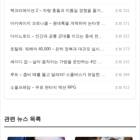
렉크리에이션 2 – 차량 충돌과 지름길 경쟁을 즐기는 오픈월드 아케이드 레이싱 게임
조회 331
아키에이지 크로니클 – 원대륙을 개척하며 논타겟 전투를 즐기는 오픈월드 MMORPG
조회 371
다이노로드 – 인간과 공룡 군대를 이끄는 중세 전략 액션 RPG
조회 322
토탈워: 워해머 40,000 – 은하 정복과 대규모 실시간 전투가 결합된 전략 게임!
조회 373
셰이디 잡 – 살아 움직이는 가방을 운반하는 4인 협동 물리 어드벤처 게임
조회 332
루트 – 좀비 떼를 뚫고 달려라! 스쿨버스가 유일한 집이 되는 4인 협동 생존 게임
조회 389
소울프레임 – 무료 판타지 액션 RPG
조회 412
관련 뉴스 목록