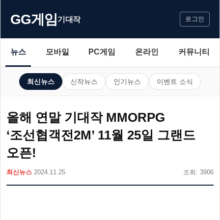
GG게임
기대작
로그인
뉴스
모바일
PC게임
온라인
커뮤니티
최신뉴스
신작뉴스
인기뉴스
이벤트 소식
올해 연말 기대작 MMORPG
‘조선협객전2M’ 11월 25일 그랜드
오픈!
최신뉴스
2024.11.25
조회: 3906