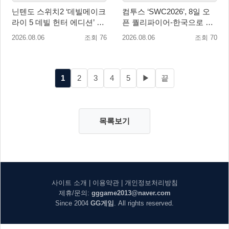
닌텐도 스위치2 ‘데빌메이크
컴투스 ‘SWC2026’, 8일 오
라이 5 데빌 헌터 에디션’ 패
픈 퀄리파이어-한국으로 시
키지 제품 8월 7일 예약판매
즌 개막!
2026.08.06
조회 76
2026.08.06
조회 70
개시
1
2
3
4
5
▶
끝
목록보기
사이트 소개
|
이용약관
|
개인정보처리방침
제휴/문의:
gggame2013@naver.com
Since 2004
GG게임
. All rights reserved.