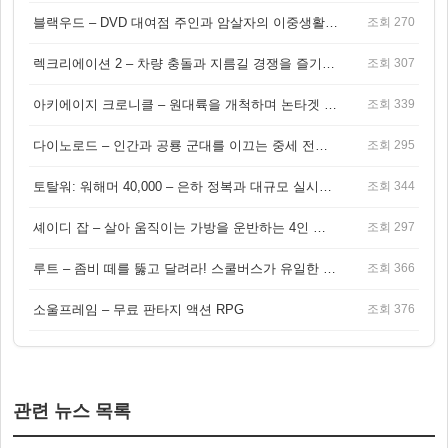
블랙우드 – DVD 대여점 주인과 암살자의 이중생활을 그린 3인칭 액션 스릴러 게임
조회 270
렉크리에이션 2 – 차량 충돌과 지름길 경쟁을 즐기는 오픈월드 아케이드 레이싱 게임
조회 307
아키에이지 크로니클 – 원대륙을 개척하며 논타겟 전투를 즐기는 오픈월드 MMORPG
조회 339
다이노로드 – 인간과 공룡 군대를 이끄는 중세 전략 액션 RPG
조회 295
토탈워: 워해머 40,000 – 은하 정복과 대규모 실시간 전투가 결합된 전략 게임!
조회 344
셰이디 잡 – 살아 움직이는 가방을 운반하는 4인 협동 물리 어드벤처 게임
조회 297
루트 – 좀비 떼를 뚫고 달려라! 스쿨버스가 유일한 집이 되는 4인 협동 생존 게임
조회 366
소울프레임 – 무료 판타지 액션 RPG
조회 376
관련 뉴스 목록