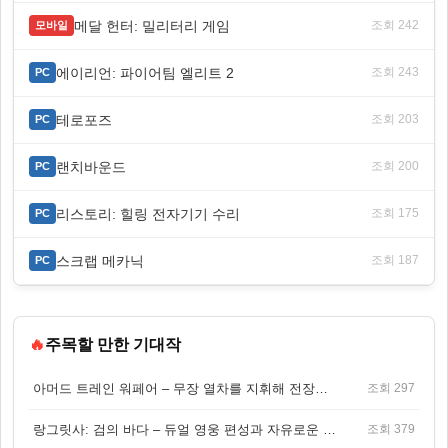
메달 헌터: 밀리터리 게임
조회 242
모바일
에이리언: 파이어팀 엘리트 2
조회 243
PC
테로포즈
조회 203
PC
랜치바운드
조회 200
PC
리스토리: 힐링 전자기기 수리
조회 175
PC
스크랩 메카닉
조회 187
PC
🔥
주목할 만한 기대작
아머드 트레인 워페어 – 무장 열차를 지휘해 전장을 돌파하는 생존 전투 게임
조회 297
랑그릿사: 검의 바다 – 듀얼 영웅 편성과 자유로운 탐험을 결합한 판타지 전략 RPG
조회 379