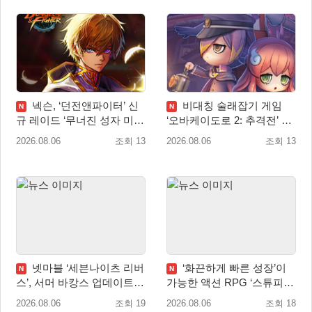
넥슨, ‘던전앤파이터’ 신
비대칭 술래잡기 게임
N
N
규 레이드 ‘무너진 성자 미카
‘오바케이도로 2: 추격전’ 닌
엘라’ 업데이트!
텐도 eShop 출시
2026.08.06
조회 13
2026.08.06
조회 13
넷마블 ‘세븐나이츠 리버
‘화끈하게 빠른 성장’이
N
N
스’, 서머 바캉스 업데이트
가능한 액션 RPG ‘스튜피드
실시
네버 다이즈’ 패키지판 예약
2026.08.06
조회 19
2026.08.06
조회 18
판매 개시