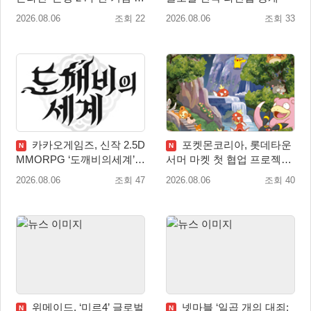
별 감사 축제 실시!
2026.08.06
조회 22
2026.08.06
조회 33
카카오게임즈, 신작 2.5D
포켓몬코리아, 롯데타운
N
N
MMORPG ‘도깨비의세계’
서머 마켓 첫 협업 프로젝트
천만 배우 박지훈 광고 모델
‘포켓몬 별빛낙원’ 개최
2026.08.06
조회 47
2026.08.06
조회 40
발탁
위메이드, ‘미르4’ 글로벌
넷마블 ‘일곱 개의 대죄:
N
N