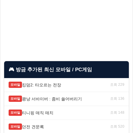
🎮 방금 추가된 최신 모바일 / PC게임
킹덤2: 타오르는 전장
조회 229
모바일
쾅냥 서바이버 : 좀비 쓸어버리기
조회 136
모바일
티니핑 매직 매치
조회 148
모바일
던전 견문록
조회 520
모바일