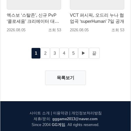
엑스보 ‘스탈존’, 신규 PvP
VCT 퍼시픽, 오드리 누나 협
‘콜로세움’ 크리에이터 대회
업곡 ‘superHuman’ 7일 공개
개최
2026.08.05
조회 53
2026.08.05
조회 53
1
2
3
4
5
▶
끝
목록보기
사이트 소개
|
이용약관
|
개인정보처리방침
제휴/문의:
gggame2013@naver.com
Since 2004
GG게임
. All rights reserved.