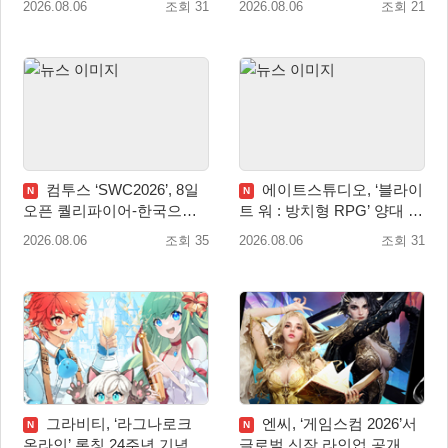
2026.08.06
조회 31
2026.08.06
조회 21
약판매 개시
컴투스 ‘SWC2026’, 8일
에이트스튜디오, ‘블라이
N
N
오픈 퀄리파이어-한국으로
트 워 : 방치형 RPG’ 양대 마
시즌 개막!
켓 인기 순위 1위 달성
2026.08.06
조회 35
2026.08.06
조회 31
그라비티, ‘라그나로크
엔씨, ‘게임스컴 2026’서
N
N
온라인’ 론칭 24주년 기념 특
글로벌 신작 라인업 공개