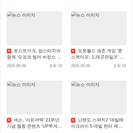
로스트아크, 맘스터치와
오픈월드 생존 게임 ‘룬
N
N
함께 ‘모코코 썸머 바캉스 세
스케이프: 드래곤와일즈’ 대
트’ 출시
규모 유저 편의성 개선 및 사
2026.08.06
조회 32
2026.08.06
조회 32
이드 퀘스트 업데이트
넥슨, ‘서든어택’ 21주년
닌텐도 스위치2 ‘데빌메
N
N
기념 협동 콘텐츠 ‘UP투게
이크라이 5 데빌 헌터 에디
더’ 업데이트
션’ 패키지 제품 8월 7일 예