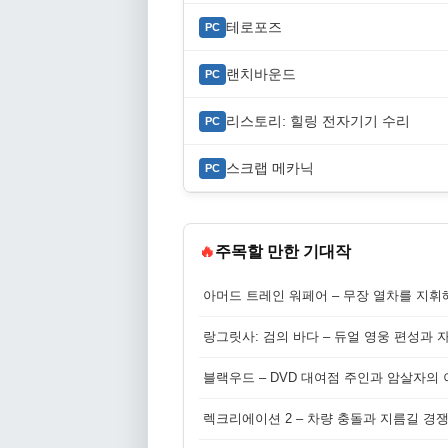
테로포즈
PC
랜치바운드
PC
리스토리: 힐링 전자기기 수리
PC
스크랩 메카닉
PC
🔥
주목할 만한 기대작
아머드 트레인 워페어 – 무장 열차를 지휘
랑그릿사: 검의 바다 – 듀얼 영웅 편성과 
블랙우드 – DVD 대여점 주인과 암살자의
렉크리에이션 2 – 차량 충돌과 지름길 경