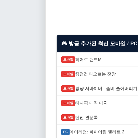
🎮 방금 추가된 최신 모바일 / P
히어로 랜드M
모바일
킹덤2: 타오르는 전장
모바일
쾅냥 서바이버 : 좀비 쓸어버리기
모바일
티니핑 매직 매치
모바일
던전 견문록
모바일
에이리언: 파이어팀 엘리트 2
PC