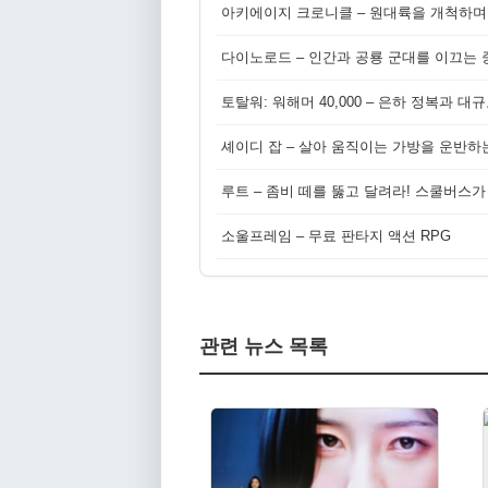
아키에이지 크로니클 – 원대륙을 개척하며
다이노로드 – 인간과 공룡 군대를 이끄는 중
토탈워: 워해머 40,000 – 은하 정복과 
셰이디 잡 – 살아 움직이는 가방을 운반하
루트 – 좀비 떼를 뚫고 달려라! 스쿨버스가
소울프레임 – 무료 판타지 액션 RPG
관련 뉴스 목록