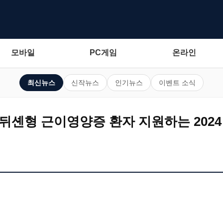
모바일
PC게임
온라인
최신뉴스
신작뉴스
인기뉴스
이벤트 소식
 뒤셴형 근이영양증 환자 지원하는 202