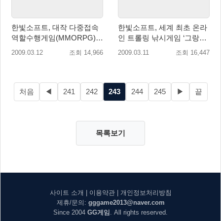
한빛소프트, 대작 다중접속
한빛소프트, 세계 최초 온라
역할수행게임(MMORPG)
인 트롤링 낚시게임 ‘그랑메
‘삼국지천’ 퍼블리싱 계약
르’ 퍼블리싱
2009.03.12
조회 14,966
2009.03.11
조회 16,447
처음
◀
241
242
243
244
245
▶
끝
목록보기
사이트 소개
|
이용약관
|
개인정보처리방침
제휴/문의:
gggame2013@naver.com
Since 2004
GG게임
. All rights reserved.