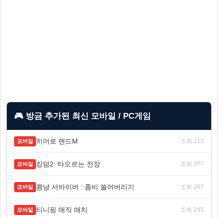
🎮 방금 추가된 최신 모바일 / PC게임
히어로 랜드M
조회 113
모바일
킹덤2: 타오르는 전장
조회 377
모바일
쾅냥 서바이버 : 좀비 쓸어버리기
조회 207
모바일
티니핑 매직 매치
조회 245
모바일