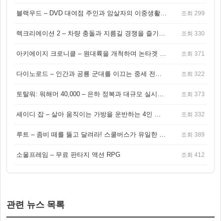
블랙우드 – DVD 대여점 주인과 암살자의 이중생활을 그린 3인칭 액션 스릴러 게임
조회 299
렉크리에이션 2 – 차량 충돌과 지름길 경쟁을 즐기는 오픈월드 아케이드 레이싱 게임
조회 330
아키에이지 크로니클 – 원대륙을 개척하며 논타겟 전투를 즐기는 오픈월드 MMORPG
조회 371
다이노로드 – 인간과 공룡 군대를 이끄는 중세 전략 액션 RPG
조회 322
토탈워: 워해머 40,000 – 은하 정복과 대규모 실시간 전투가 결합된 전략 게임!
조회 373
셰이디 잡 – 살아 움직이는 가방을 운반하는 4인 협동 물리 어드벤처 게임
조회 332
루트 – 좀비 떼를 뚫고 달려라! 스쿨버스가 유일한 집이 되는 4인 협동 생존 게임
조회 389
소울프레임 – 무료 판타지 액션 RPG
조회 412
관련 뉴스 목록