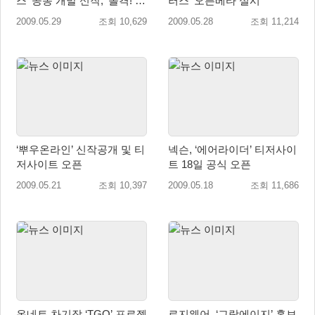
스’ 공동 개발 신작, ‘돌격! 합
러스’ 오픈베타 실시
전 스타디움’ 발표
2009.05.29
조회 10,629
2009.05.28
조회 11,214
‘뿌우온라인’ 신작공개 및 티
넥슨, ‘에어라이더’ 티저사이
저사이트 오픈
트 18일 공식 오픈
2009.05.21
조회 10,397
2009.05.18
조회 11,686
온네트 차기작 ‘TGO’ 프로젝
로지웨어, ‘그랑에이지’ 홍보