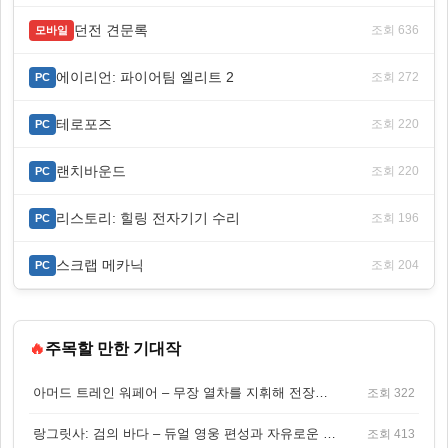
던전 견문록
조회 636
모바일
에이리언: 파이어팀 엘리트 2
조회 272
PC
테로포즈
조회 220
PC
랜치바운드
조회 220
PC
리스토리: 힐링 전자기기 수리
조회 196
PC
스크랩 메카닉
조회 204
PC
🔥
주목할 만한 기대작
아머드 트레인 워페어 – 무장 열차를 지휘해 전장을 돌파하는 생존 전투 게임
조회 322
랑그릿사: 검의 바다 – 듀얼 영웅 편성과 자유로운 탐험을 결합한 판타지 전략 RPG
조회 413