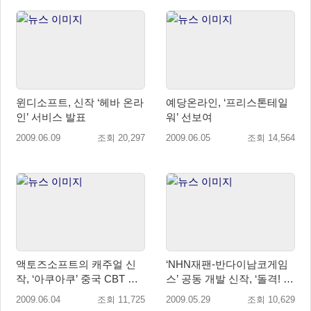
윈디소프트, 신작 ‘헤바 온라
예당온라인, ‘프리스톤테일
인’ 서비스 발표
워’ 선보여
2009.06.09
조회 20,297
2009.06.05
조회 14,564
액토즈소프트의 캐주얼 신
‘NHN재팬-반다이남코게임
작, ‘아쿠아쿠’ 중국 CBT 시
스’ 공동 개발 신작, ‘돌격! 합
작
전 스타디움’ 발표
2009.06.04
조회 11,725
2009.05.29
조회 10,629