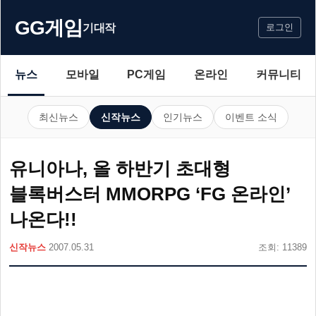
GG게임
기대작
로그인
뉴스
모바일
PC게임
온라인
커뮤니티
최신뉴스
신작뉴스
인기뉴스
이벤트 소식
유니아나, 올 하반기 초대형
블록버스터 MMORPG ‘FG 온라인’
나온다!!
신작뉴스
2007.05.31
조회: 11389