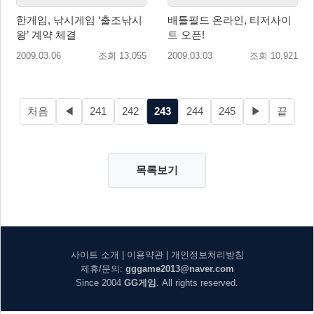
한게임, 낚시게임 ‘출조낚시
배틀필드 온라인, 티저사이
왕’ 계약 체결
트 오픈!
2009.03.06
조회 13,055
2009.03.03
조회 10,921
처음
◀
241
242
243
244
245
▶
끝
목록보기
사이트 소개
|
이용약관
|
개인정보처리방침
제휴/문의:
gggame2013@naver.com
Since 2004
GG게임
. All rights reserved.