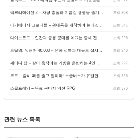
렉크리에이션 2 – 차량 충돌과 지름길 경쟁을 즐기는 오픈월드 아케이드 레이싱 게임
조회 308
아키에이지 크로니클 – 원대륙을 개척하며 논타겟 전투를 즐기는 오픈월드 MMORPG
조회 341
다이노로드 – 인간과 공룡 군대를 이끄는 중세 전략 액션 RPG
조회 296
토탈워: 워해머 40,000 – 은하 정복과 대규모 실시간 전투가 결합된 전략 게임!
조회 346
셰이디 잡 – 살아 움직이는 가방을 운반하는 4인 협동 물리 어드벤처 게임
조회 297
루트 – 좀비 떼를 뚫고 달려라! 스쿨버스가 유일한 집이 되는 4인 협동 생존 게임
조회 366
소울프레임 – 무료 판타지 액션 RPG
조회 376
관련 뉴스 목록