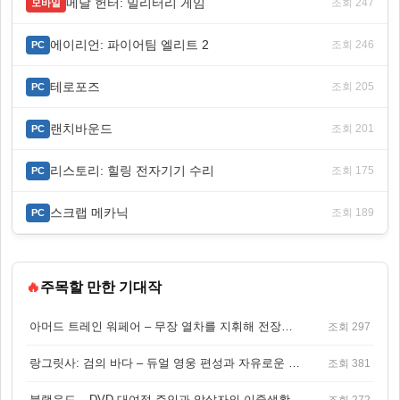
메달 헌터: 밀리터리 게임
조회 247
모바일
에이리언: 파이어팀 엘리트 2
조회 246
PC
테로포즈
조회 205
PC
랜치바운드
조회 201
PC
리스토리: 힐링 전자기기 수리
조회 175
PC
스크랩 메카닉
조회 189
PC
🔥
주목할 만한 기대작
아머드 트레인 워페어 – 무장 열차를 지휘해 전장을 돌파하는 생존 전투 게임
조회 297
랑그릿사: 검의 바다 – 듀얼 영웅 편성과 자유로운 탐험을 결합한 판타지 전략 RPG
조회 381
블랙우드 – DVD 대여점 주인과 암살자의 이중생활을 그린 3인칭 액션 스릴러 게임
조회 272