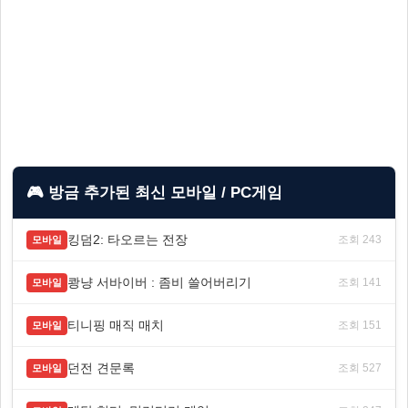
🎮 방금 추가된 최신 모바일 / PC게임
킹덤2: 타오르는 전장
조회 243
모바일
쾅냥 서바이버 : 좀비 쓸어버리기
조회 141
모바일
티니핑 매직 매치
조회 151
모바일
던전 견문록
조회 527
모바일