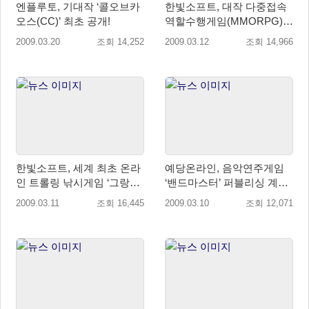
엔플루토, 기대작 ‘콜오브카
한빛소프트, 대작 다중접속
오스(CC)’ 최초 공개!
역할수행게임(MMORPG)
‘삼국지천’ 퍼블리싱 계약
2009.03.20
조회 14,252
2009.03.12
조회 14,966
한빛소프트, 세계 최초 온라
예당온라인, 음악연주게임
인 트롤링 낚시게임 ‘그랑메
‘밴드마스터’ 퍼블리싱 계약
르’ 퍼블리싱
체결
2009.03.11
조회 16,445
2009.03.10
조회 12,071