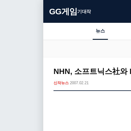
GG게임
기대작
뉴스
NHN, 소프트닉스社와 
신작뉴스
2007.02.21