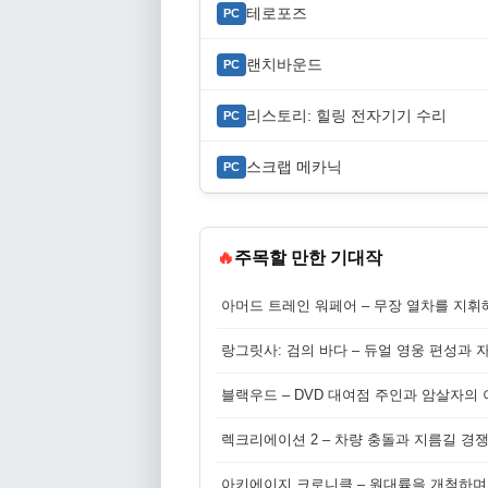
테로포즈
PC
랜치바운드
PC
리스토리: 힐링 전자기기 수리
PC
스크랩 메카닉
PC
🔥
주목할 만한 기대작
아머드 트레인 워페어 – 무장 열차를 지휘
랑그릿사: 검의 바다 – 듀얼 영웅 편성과 
블랙우드 – DVD 대여점 주인과 암살자의
렉크리에이션 2 – 차량 충돌과 지름길 경
아키에이지 크로니클 – 원대륙을 개척하며