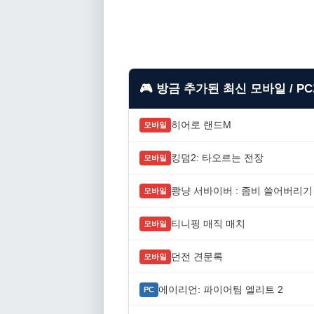
🎮 방금 추가된 최신 모바일 / P
히어로 랜드M
모바일
킹덤2: 타오르는 전장
모바일
쾅냥 서바이버 : 좀비 쓸어버리기
모바일
티니핑 매직 매치
모바일
던전 견문록
모바일
에이리언: 파이어팀 엘리트 2
PC