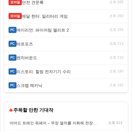
던전 견문록
조회 566
모바일
메달 헌터: 밀리터리 게임
조회 260
모바일
에이리언: 파이어팀 엘리트 2
조회 255
PC
테로포즈
조회 213
PC
랜치바운드
조회 210
PC
리스토리: 힐링 전자기기 수리
조회 180
PC
스크랩 메카닉
조회 193
PC
🔥
주목할 만한 기대작
아머드 트레인 워페어 – 무장 열차를 지휘해 전장을 돌파하는 생존 전투 게임
조회 313