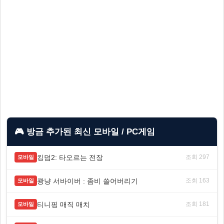
🎮 방금 추가된 최신 모바일 / PC게임
킹덤2: 타오르는 전장
조회 297
모바일
쾅냥 서바이버 : 좀비 쓸어버리기
조회 163
모바일
티니핑 매직 매치
조회 181
모바일