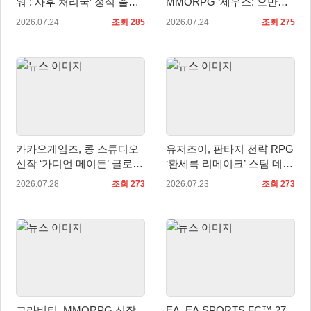
워 : 사후 처리국’ 정식 출
MMORPG ‘제우스: 오만의
시… 사전예약자 50만 명 달
신’, 8월 7일 쇼케이스 개최
2026.07.24
조회 285
2026.07.24
조회 275
성
카카오게임즈, 콩 스튜디오
유저조이, 판타지 전략 RPG
신작 ‘가디언 메이든’ 글로벌
‘환세록 리메이크’ 스팀 데모
퍼블리싱 계약
무료 배포
2026.07.28
조회 273
2026.07.23
조회 273
그라비티, MMORPG 신작
EA, EA SPORTS FC™ 27