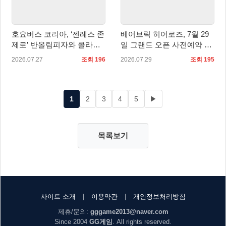
호요버스 코리아, ‘젠레스 존
베어브릭 히어로즈, 7월 29
제로’ 반올림피자와 콜라보
일 그랜드 오픈 사전예약 시
세트 2종 출시
작… 8월 말 오픈 예정
2026.07.27
조회 196
2026.07.29
조회 195
1
2
3
4
5
▶
목록보기
사이트 소개
|
이용약관
|
개인정보처리방침
제휴/문의:
gggame2013@naver.com
Since 2004
GG게임
. All rights reserved.