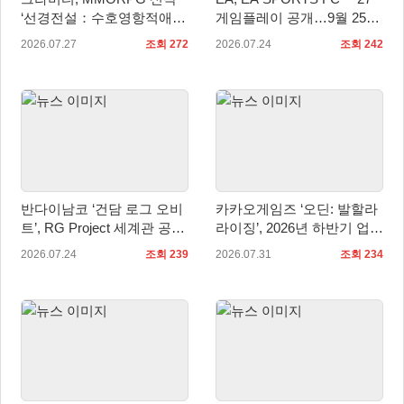
‘선경전설：수호영항적애2’
게임플레이 공개…9월 25일
중국 판호 획득!
전 세계 출시
2026.07.27
조회 272
2026.07.24
조회 242
반다이남코 ‘건담 로그 오비
카카오게임즈 ‘오딘: 발할라
트’, RG Project 세계관 공
라이징’, 2026년 하반기 업데
개… 애니메이션과 연계
이트 미리보기 공개
2026.07.24
조회 239
2026.07.31
조회 234