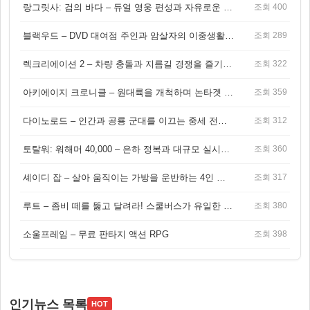
랑그릿사: 검의 바다 – 듀얼 영웅 편성과 자유로운 탐험을 결합한 판타지 전략 RPG
조회 400
블랙우드 – DVD 대여점 주인과 암살자의 이중생활을 그린 3인칭 액션 스릴러 게임
조회 289
렉크리에이션 2 – 차량 충돌과 지름길 경쟁을 즐기는 오픈월드 아케이드 레이싱 게임
조회 322
아키에이지 크로니클 – 원대륙을 개척하며 논타겟 전투를 즐기는 오픈월드 MMORPG
조회 359
다이노로드 – 인간과 공룡 군대를 이끄는 중세 전략 액션 RPG
조회 312
토탈워: 워해머 40,000 – 은하 정복과 대규모 실시간 전투가 결합된 전략 게임!
조회 360
셰이디 잡 – 살아 움직이는 가방을 운반하는 4인 협동 물리 어드벤처 게임
조회 317
루트 – 좀비 떼를 뚫고 달려라! 스쿨버스가 유일한 집이 되는 4인 협동 생존 게임
조회 380
소울프레임 – 무료 판타지 액션 RPG
조회 398
인기뉴스 목록
HOT