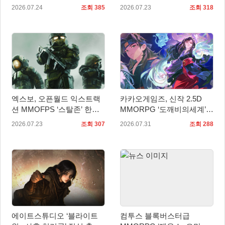
출시 확정… 사전예약 시작
시
2026.07.24
조회 385
2026.07.23
조회 318
엑스보, 오픈월드 익스트랙
카카오게임즈, 신작 2.5D
션 MMOFPS ‘스탈존’ 한국
MMORPG ‘도깨비의세계’
정식 출시
10월 출시 확정… 대표 일러
2026.07.23
조회 307
2026.07.31
조회 288
스트 첫 공개
에이트스튜디오 ‘블라이트
컴투스 블록버스터급