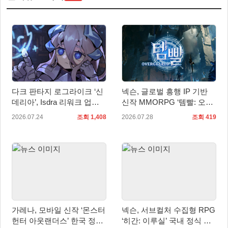
다크 판타지 로그라이크 ‘신
넥슨, 글로벌 흥행 IP 기반
데리아’, Isdra 리워크 업데
신작 MMORPG ‘템빨: 오버
이트 적용… 스팀 20% 할인
기어드’ 타이틀명 확정!
2026.07.24
조회 1,408
2026.07.28
조회 419
진행
가레나, 모바일 신작 ‘몬스터
넥슨, 서브컬처 수집형 RPG
헌터 아웃랜더스’ 한국 정식
‘히간: 이루실’ 국내 정식 출