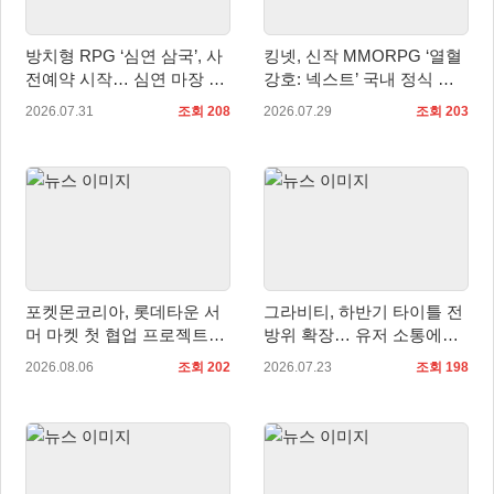
방치형 RPG ‘심연 삼국’, 사
킹넷, 신작 MMORPG ‘열혈
전예약 시작… 심연 마장 수
강호: 넥스트’ 국내 정식 출
집·육성 예고
시
2026.07.31
조회 208
2026.07.29
조회 203
포켓몬코리아, 롯데타운 서
그라비티, 하반기 타이틀 전
머 마켓 첫 협업 프로젝트
방위 확장… 유저 소통에도
‘포켓몬 별빛낙원’ 개최
적극 행보!
2026.08.06
조회 202
2026.07.23
조회 198