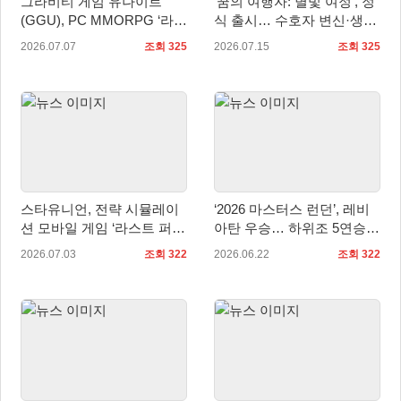
그라비티 게임 유나이트
‘꿈의 여행자: 별빛 여정’, 정
(GGU), PC MMORPG ‘라그
식 출시… 수호자 변신·생활
나로크 제로: 글로벌’ 2차
콘텐츠 공개
2026.07.07
조회 325
2026.07.15
조회 325
OBT 실시!
스타유니언, 전략 시뮬레이
‘2026 마스터스 런던’, 레비
션 모바일 게임 ‘라스트 퍼
아탄 우승… 하위조 5연승으
리: 서바이벌’ 양대 마켓 정
로 정상 등극
2026.07.03
조회 322
2026.06.22
조회 322
식 출시