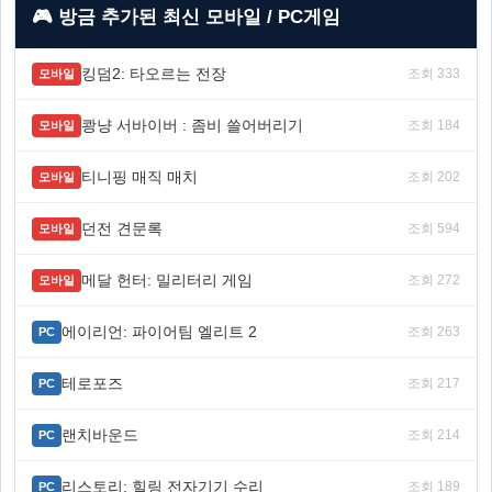
🎮 방금 추가된 최신 모바일 / PC게임
킹덤2: 타오르는 전장
조회 333
모바일
쾅냥 서바이버 : 좀비 쓸어버리기
조회 184
모바일
티니핑 매직 매치
조회 202
모바일
던전 견문록
조회 594
모바일
메달 헌터: 밀리터리 게임
조회 272
모바일
에이리언: 파이어팀 엘리트 2
조회 263
PC
테로포즈
조회 217
PC
랜치바운드
조회 214
PC
리스토리: 힐링 전자기기 수리
조회 189
PC