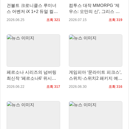
건볼트 크로니클스 루미너
컴투스 대작 MMORPG ‘제
스 어벤저 iX 1+2 듀얼 컬렉
우스: 오만의 신’, 그리스 신
션, 패키지 예약판매 시작
화 속으로 이끄는 몰입의 설
2026.06.25
조회 321
2026.07.15
조회 319
계
페르소나 시리즈의 넘버링
게임피아 ‘문라이트 피크스’,
최신작 ‘페르소나6’ 위시리
스위치·스위치2 패키지 예약
스트에 추가 가능!
판매 7월 1일 시작
2026.06.22
조회 317
2026.06.30
조회 316