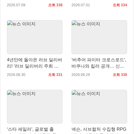
및 신규 직업 ‘건슬링거’ 업
념 카드 전시
2026.07.09
조회 338
2026.07.01
조회 334
데이트!
4년만에 돌아온 러브 딜리버
‘버추어 파이터 크로스로드’,
리! ‘러브 딜리버리 주희 애
바쿠나와 킬러 공개… 신규
프터 스토리’ 발매 확정
스토리 영상 선보여
2026.06.30
조회 331
2026.06.29
조회 330
‘스타 세일러’, 글로벌 출
넥슨, 서브컬처 수집형 RPG