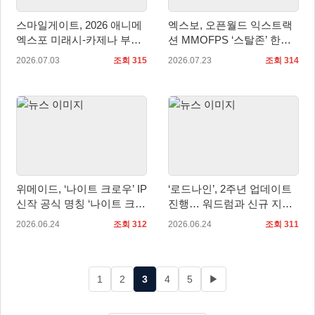
스마일게이트, 2026 애니메
엑스보, 오픈월드 익스트랙
엑스포 미래시-카제나 부스
션 MMOFPS ‘스탈존’ 한국
정식 오픈
정식 출시
2026.07.03
조회 315
2026.07.23
조회 314
위메이드, ‘나이트 크로우’ IP
‘로드나인’, 2주년 업데이트
신작 공식 명칭 ‘나이트 크로
진행… 워드럼과 신규 지역
우W’로 확정
모네타 추가
2026.06.24
조회 312
2026.06.24
조회 311
1
2
3
4
5
▶