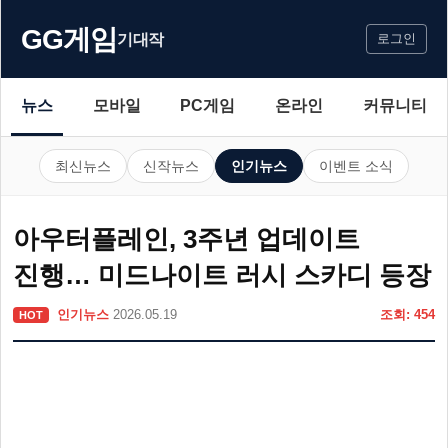
GG게임
기대작
로그인
뉴스
모바일
PC게임
온라인
커뮤니티
최신뉴스
신작뉴스
인기뉴스
이벤트 소식
아우터플레인, 3주년 업데이트
진행… 미드나이트 러시 스카디 등장
인기뉴스
2026.05.19
조회: 454
HOT