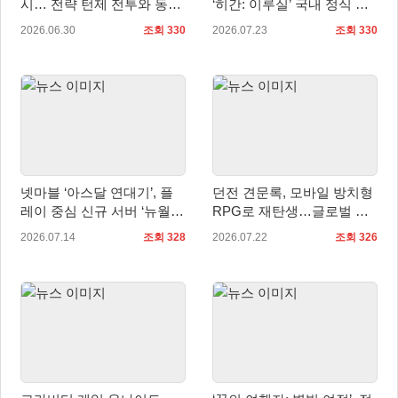
시… 전략 턴제 전투와 동화
‘히간: 이루실’ 국내 정식 출
풍 세계관 선보여
시
2026.06.30
조회 330
2026.07.23
조회 330
넷마블 ‘아스달 연대기’, 플
던전 견문록, 모바일 방치형
레이 중심 신규 서버 ‘뉴월
RPG로 재탄생…글로벌 사
드’ 정식 오픈
전예약 개시
2026.07.14
조회 328
2026.07.22
조회 326