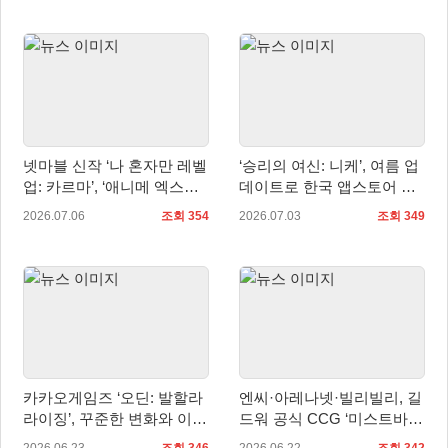
넷마블 신작 ‘나 혼자만 레벨
‘승리의 여신: 니케’, 여름 업
업: 카르마’, ‘애니메 엑스포
데이트로 한국 앱스토어 매
2026’서 신규 PV 영상 등 공
출 1위 탈환…일본•대만도 2
2026.07.06
조회 354
2026.07.03
조회 349
개
위
카카오게임즈 ‘오딘: 발할라
엔씨·아레나넷·빌리빌리, 길
라이징’, 꾸준한 변화와 이용
드워 공식 CCG ‘미스트바운
자 중심 운영으로 맞은 5주
드’ 글로벌 첫 공개