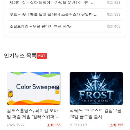
셰이디 잡 – 살아 움직이는 가방을 운반하는 4인 협동 물리 어드벤처 게임
조회 323
루트 – 좀비 떼를 뚫고 달려라! 스쿨버스가 유일한 집이 되는 4인 협동 생존 게임
조회 383
소울프레임 – 무료 판타지 액션 RPG
조회 403
인기뉴스 목록
HOT
컴투스홀딩스, 뇌지컬 모바
넥써쓰, ‘프로스트 킹덤’ 7월
일 퍼즐 게임 ‘컬러스위퍼’ 7
23일 글로벌 출시
월 2일 글로벌 출시
2026.06.22
조회 355
2026.07.07
조회 355