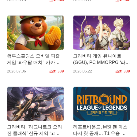
2026.06.23
조회 346
2026.06.22
조회 342
년
컴투스홀딩스 모바일 퍼즐
그라비티 게임 유나이트
게임 ‘파우팝 매치’, 카카오
(GGU), PC MMORPG ‘라그
톡과 카카오페이에서 먼저
나로크 제로: 글로벌’ 2차
2026.07.06
조회 339
2026.06.22
조회 339
즐긴다!
OBT 예고!
그라비티, ‘라그나로크 오리
리프트바운드, MSI 팬 페스
진 클래식’ 신규 지역 ‘고성’
타서 첫 공개… T1 우승 기