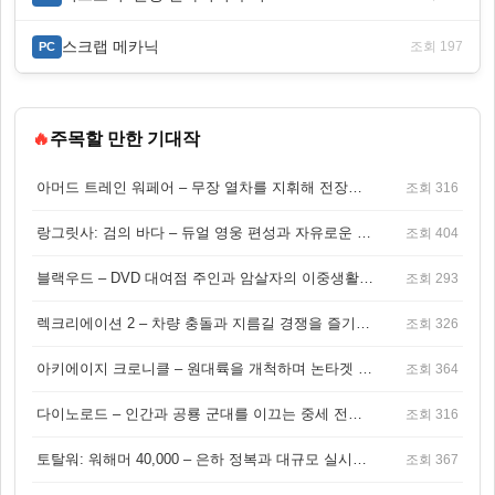
스크랩 메카닉
조회 197
PC
🔥
주목할 만한 기대작
아머드 트레인 워페어 – 무장 열차를 지휘해 전장을 돌파하는 생존 전투 게임
조회 316
랑그릿사: 검의 바다 – 듀얼 영웅 편성과 자유로운 탐험을 결합한 판타지 전략 RPG
조회 404
블랙우드 – DVD 대여점 주인과 암살자의 이중생활을 그린 3인칭 액션 스릴러 게임
조회 293
렉크리에이션 2 – 차량 충돌과 지름길 경쟁을 즐기는 오픈월드 아케이드 레이싱 게임
조회 326
아키에이지 크로니클 – 원대륙을 개척하며 논타겟 전투를 즐기는 오픈월드 MMORPG
조회 364
다이노로드 – 인간과 공룡 군대를 이끄는 중세 전략 액션 RPG
조회 316
토탈워: 워해머 40,000 – 은하 정복과 대규모 실시간 전투가 결합된 전략 게임!
조회 367