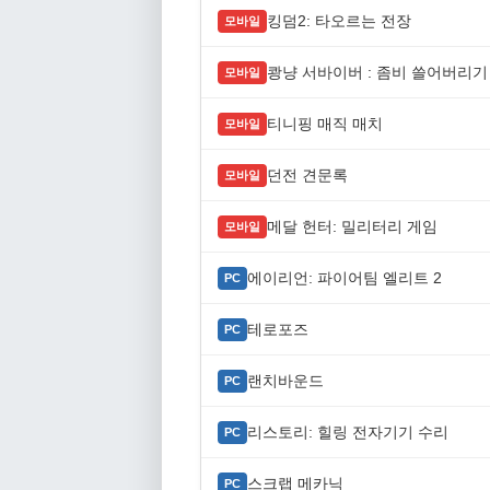
킹덤2: 타오르는 전장
모바일
쾅냥 서바이버 : 좀비 쓸어버리기
모바일
티니핑 매직 매치
모바일
던전 견문록
모바일
메달 헌터: 밀리터리 게임
모바일
에이리언: 파이어팀 엘리트 2
PC
테로포즈
PC
랜치바운드
PC
리스토리: 힐링 전자기기 수리
PC
스크랩 메카닉
PC