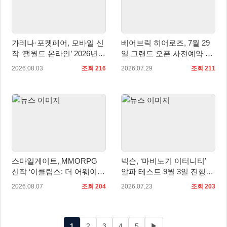
가레나·포켓페어, 모바일 신
베어브릭 히어로즈, 7월 29
작 ‘팰월드 온라인’ 2026년
일 그랜드 오픈 사전예약 시
출시 예정
작… 8월 말 오픈 예정
2026.08.03
조회 216
2026.07.29
조회 211
스마일게이트, MMORPG
넥슨, ‘마비노기 이터니티’
신작 ‘이클립스: 더 어웨이크
알파 테스트 9월 3일 진행…
닝’ 9월 10일 론칭!
참가자 모집 실시
2026.08.07
조회 204
2026.07.23
조회 203
1
2
3
4
5
▶