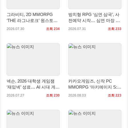
그라비티, 2D MMORPG
방치형 RPG ‘심연 삼국’, 사
‘THE 라그나로크’ 원스토어
전예약 시작… 심연 마장 수
및 갤럭시 스토어 정식 론칭!
집·육성 예고
2026.07.30
조회 234
2026.07.31
조회 233
넥슨, 2026 대학생 게임잼
카카오게임즈, 신작 PC
‘재밌넥’ 성료… AI 시대 게임
MMORPG ‘아키에이지 S:
인재 발굴
자유의 해협’ 글로벌 퍼블리
2026.07.27
조회 230
2026.08.03
조회 223
싱 계약 체결