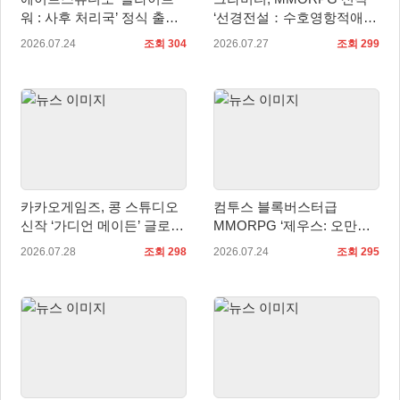
워 : 사후 처리국’ 정식 출
‘선경전설：수호영항적애2’
시… 사전예약자 50만 명 달
중국 판호 획득!
2026.07.24
조회 304
2026.07.27
조회 299
성
카카오게임즈, 콩 스튜디오
컴투스 블록버스터급
신작 ‘가디언 메이든’ 글로벌
MMORPG ‘제우스: 오만의
퍼블리싱 계약
신’, 8월 7일 쇼케이스 개최
2026.07.28
조회 298
2026.07.24
조회 295