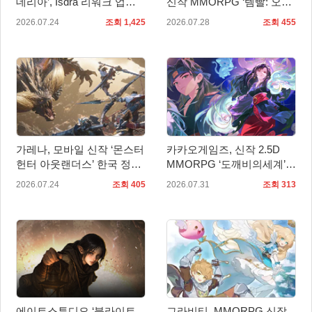
데리아’, Isdra 리워크 업데
신작 MMORPG ‘템빨: 오버
이트 적용… 스팀 20% 할인
기어드’ 타이틀명 확정!
2026.07.24
조회 1,425
2026.07.28
조회 455
진행
가레나, 모바일 신작 ‘몬스터
카카오게임즈, 신작 2.5D
헌터 아웃랜더스’ 한국 정식
MMORPG ‘도깨비의세계’
출시 확정… 사전예약 시작
10월 출시 확정… 대표 일러
2026.07.24
조회 405
2026.07.31
조회 313
스트 첫 공개
에이트스튜디오 ‘블라이트
그라비티, MMORPG 신작