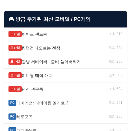
🎮 방금 추가된 최신 모바일 / PC게임
히어로 랜드M
조회 218
모바일
킹덤2: 타오르는 전장
조회 445
모바일
쾅냥 서바이버 : 좀비 쓸어버리기
조회 236
모바일
티니핑 매직 매치
조회 302
모바일
던전 견문록
조회 694
모바일
에이리언: 파이어팀 엘리트 2
조회 291
PC
테로포즈
조회 236
PC
랜치바운드
조회 230
PC