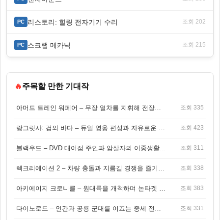
리스토리: 힐링 전자기기 수리
조회 202
PC
스크랩 메카닉
조회 215
PC
🔥
주목할 만한 기대작
아머드 트레인 워페어 – 무장 열차를 지휘해 전장을 돌파하는 생존 전투 게임
조회 335
랑그릿사: 검의 바다 – 듀얼 영웅 편성과 자유로운 탐험을 결합한 판타지 전략 RPG
조회 423
블랙우드 – DVD 대여점 주인과 암살자의 이중생활을 그린 3인칭 액션 스릴러 게임
조회 311
렉크리에이션 2 – 차량 충돌과 지름길 경쟁을 즐기는 오픈월드 아케이드 레이싱 게임
조회 338
아키에이지 크로니클 – 원대륙을 개척하며 논타겟 전투를 즐기는 오픈월드 MMORPG
조회 383
다이노로드 – 인간과 공룡 군대를 이끄는 중세 전략 액션 RPG
조회 331