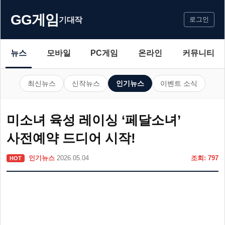
GG게임
기대작
로그인
뉴스
모바일
PC게임
온라인
커뮤니티
최신뉴스
신작뉴스
인기뉴스
이벤트 소식
미소녀 육성 레이싱 ‘페달소녀’
사전예약 드디어 시작!
인기뉴스
2026.05.04
조회: 797
HOT