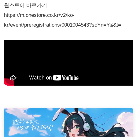
원스토어 바로가기
https://m.onestore.co.kr/v2/ko-
kr/event/preregistrations/0001004543?scYn=Y&&t=