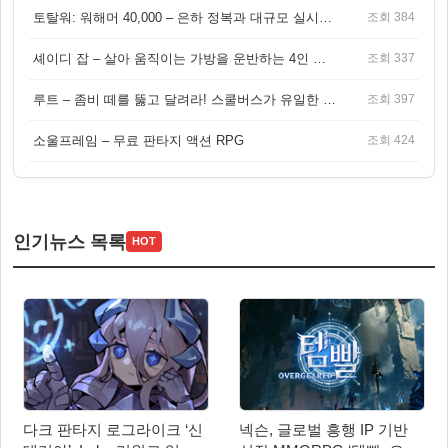
토탈워: 워해머 40,000 – 은하 정복과 대규모 실시간 전투가 결합된 전략 게임!
조회 384
셰이디 잡 – 살아 움직이는 가방을 운반하는 4인 협동 물리 어드벤처 게임
조회 337
루트 – 좀비 떼를 뚫고 달려라! 스쿨버스가 유일한 집이 되는 4인 협동 생존 게임
조회 397
소울프레임 – 무료 판타지 액션 RPG
조회 424
인기뉴스 목록
HOT
다크 판타지 로그라이크 ‘신
넥슨, 글로벌 흥행 IP 기반