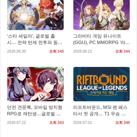
‘스타 세일러’, 글로벌 출
그라비티 게임 유나이트
시… 전략 턴제 전투와 동화
(GGU), PC MMORPG ‘라그
풍 세계관 선보여
나로크 제로: 글로벌’ 2차
2026.06.30
조회 345
2026.06.22
조회 344
OBT 예고!
던전 견문록, 모바일 방치형
리프트바운드, MSI 팬 페스
RPG로 재탄생…글로벌 사
타서 첫 공개… T1 우승 기
전예약 개시
념 카드 전시
2026.07.22
조회 343
2026.07.01
조회 340