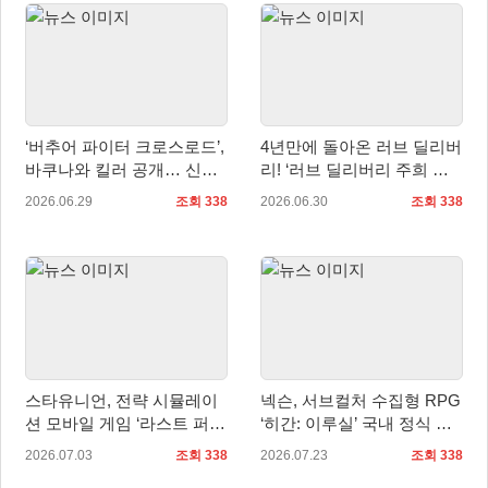
‘버추어 파이터 크로스로드’,
4년만에 돌아온 러브 딜리버
바쿠나와 킬러 공개… 신규
리! ‘러브 딜리버리 주희 애
스토리 영상 선보여
프터 스토리’ 발매 확정
2026.06.29
조회 338
2026.06.30
조회 338
스타유니언, 전략 시뮬레이
넥슨, 서브컬처 수집형 RPG
션 모바일 게임 ‘라스트 퍼
‘히간: 이루실’ 국내 정식 출
리: 서바이벌’ 양대 마켓 정
시
2026.07.03
조회 338
2026.07.23
조회 338
식 출시