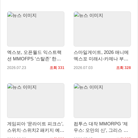
엑스보, 오픈월드 익스트랙
스마일게이트, 2026 애니메
션 MMOFPS ‘스탈존’ 한국
엑스포 미래시-카제나 부스
정식 출시
정식 오픈
2026.07.23
조회 331
2026.07.03
조회 328
게임피아 ‘문라이트 피크스’,
컴투스 대작 MMORPG ‘제
스위치·스위치2 패키지 예약
우스: 오만의 신’, 그리스 신
판매 7월 1일 시작
화 속으로 이끄는 몰입의 설