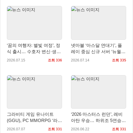
‘꿈의 여행자: 별빛 여정’, 정
넷마블 ‘아스달 연대기’, 플
식 출시… 수호자 변신·생활
레이 중심 신규 서버 ‘뉴월
콘텐츠 공개
드’ 정식 오픈
2026.07.15
조회 336
2026.07.14
조회 335
그라비티 게임 유나이트
‘2026 마스터스 런던’, 레비
(GGU), PC MMORPG ‘라그
아탄 우승… 하위조 5연승으
나로크 제로: 글로벌’ 2차
로 정상 등극
2026.07.07
조회 331
2026.06.22
조회 331
OBT 실시!