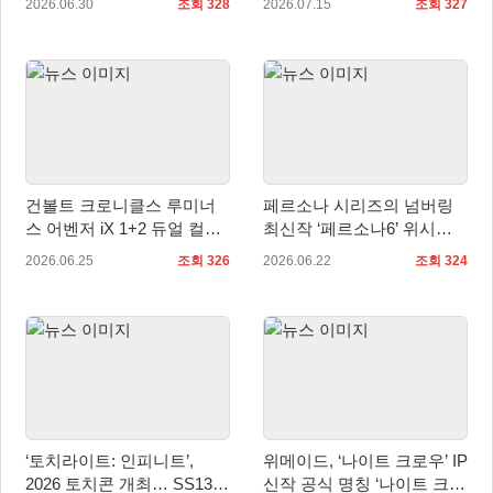
2026.06.30
조회 328
2026.07.15
조회 327
계
건볼트 크로니클스 루미너
페르소나 시리즈의 넘버링
스 어벤저 iX 1+2 듀얼 컬렉
최신작 ‘페르소나6’ 위시리
션, 패키지 예약판매 시작
스트에 추가 가능!
2026.06.25
조회 326
2026.06.22
조회 324
‘토치라이트: 인피니트’,
위메이드, ‘나이트 크로우’ IP
2026 토치콘 개최… SS13
신작 공식 명칭 ‘나이트 크로