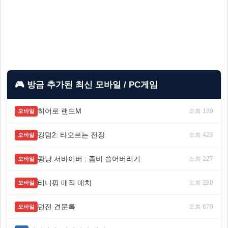
🎮 방금 추가된 최신 모바일 / PC게임
히어로 랜드M
조회 189
모바일
킹덤2: 타오르는 전장
조회 423
모바일
쾅냥 서바이버 : 좀비 쓸어버리기
조회 227
모바일
티니핑 매직 매치
조회 280
모바일
던전 견문록
조회 679
모바일