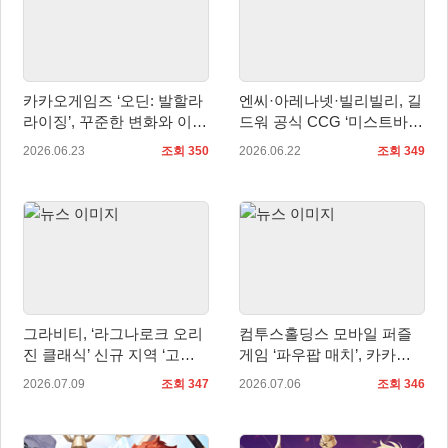
카카오게임즈 ‘오딘: 발할라
엔씨·아레나넷·빌리빌리, 길
라이징’, 꾸준한 변화와 이용
드워 공식 CCG ‘미스트바운
자 중심 운영으로 맞은 5주
드’ 글로벌 첫 공개
2026.06.23
조회 350
2026.06.22
조회 349
년
그라비티, ‘라그나로크 오리
컴투스홀딩스 모바일 퍼즐
진 클래식’ 신규 지역 ‘고성’
게임 ‘파우팝 매치’, 카카오
및 신규 직업 ‘건슬링거’ 업
톡과 카카오페이에서 먼저
2026.07.09
조회 347
2026.07.06
조회 346
데이트!
즐긴다!