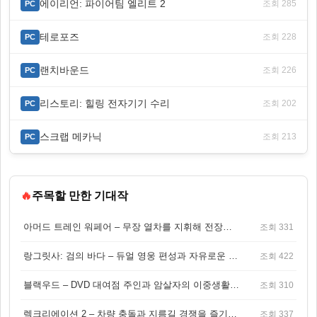
에이리언: 파이어팀 엘리트 2
조회 285
PC
테로포즈
조회 228
PC
랜치바운드
조회 226
PC
리스토리: 힐링 전자기기 수리
조회 202
PC
스크랩 메카닉
조회 213
PC
🔥
주목할 만한 기대작
아머드 트레인 워페어 – 무장 열차를 지휘해 전장을 돌파하는 생존 전투 게임
조회 331
랑그릿사: 검의 바다 – 듀얼 영웅 편성과 자유로운 탐험을 결합한 판타지 전략 RPG
조회 422
블랙우드 – DVD 대여점 주인과 암살자의 이중생활을 그린 3인칭 액션 스릴러 게임
조회 310
렉크리에이션 2 – 차량 충돌과 지름길 경쟁을 즐기는 오픈월드 아케이드 레이싱 게임
조회 337