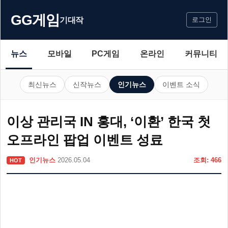
GG게임
기대작
로그인
뉴스
모바일
PC게임
온라인
커뮤니티
최신뉴스
신작뉴스
인기뉴스
이벤트 소식
이상 관리국 IN 홍대, ‘이환’ 한국 첫
오프라인 팝업 이벤트 성료
인기뉴스
2026.05.04
조회: 466
HOT