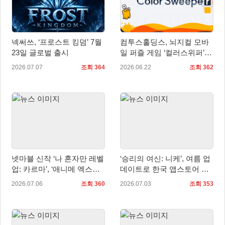
넥써쓰, ‘프로스트 킹덤’ 7월
컴투스홀딩스, 뇌지컬 모바
23일 글로벌 출시
일 퍼즐 게임 ‘컬러스위퍼’ 7
월 2일 글로벌 출시
2026.07.07
조회 364
2026.06.22
조회 362
넷마블 신작 ‘나 혼자만 레벨
‘승리의 여신: 니케’, 여름 업
업: 카르마’, ‘애니메 엑스포
데이트로 한국 앱스토어 매
2026’서 신규 PV 영상 등 공
출 1위 탈환…일본•대만도 2
2026.07.06
조회 360
2026.07.03
조회 353
개
위