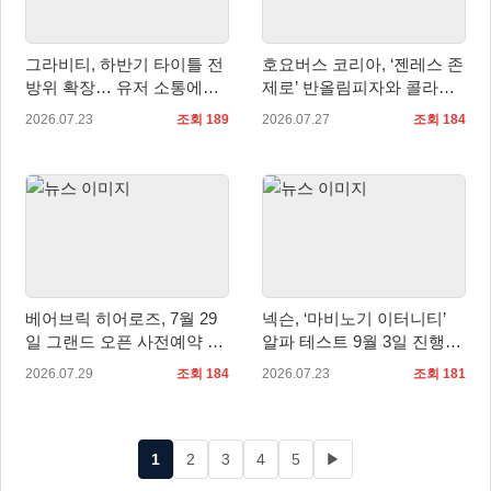
그라비티, 하반기 타이틀 전
호요버스 코리아, ‘젠레스 존
방위 확장… 유저 소통에도
제로’ 반올림피자와 콜라보
적극 행보!
세트 2종 출시
2026.07.23
조회 189
2026.07.27
조회 184
베어브릭 히어로즈, 7월 29
넥슨, ‘마비노기 이터니티’
일 그랜드 오픈 사전예약 시
알파 테스트 9월 3일 진행…
작… 8월 말 오픈 예정
참가자 모집 실시
2026.07.29
조회 184
2026.07.23
조회 181
1
2
3
4
5
▶