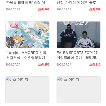
‘환세록 리메이크’ 스팀 데모
신작 ‘가디언 메이든’ 글로벌
무료 배포
퍼블리싱 계약
2026.07.23
조회 261
2026.07.28
조회 259
그라비티, MMORPG 신작
EA, EA SPORTS FC™ 27
‘선경전설：수호영항적애2’
게임플레이 공개…9월 25일
중국 판호 획득!
전 세계 출시
2026.07.27
조회 255
2026.07.24
조회 230