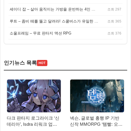
셰이디 잡 – 살아 움직이는 가방을 운반하는 4인 협동 물리 어드벤처 게임
조회 297
루트 – 좀비 떼를 뚫고 달려라! 스쿨버스가 유일한 집이 되는 4인 협동 생존 게임
조회 365
소울프레임 – 무료 판타지 액션 RPG
조회 376
인기뉴스 목록
HOT
다크 판타지 로그라이크 ‘신
넥슨, 글로벌 흥행 IP 기반
데리아’, Isdra 리워크 업데
신작 MMORPG ‘템빨: 오버
이트 적용… 스팀 20% 할인
기어드’ 타이틀명 확정!