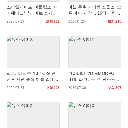
스마일게이트 ‘이클립스: 더
마블 투혼 파이팅 소울즈, 오
어웨이크닝’ 라이브 쇼케이
픈 베타 시작… 16명 캐릭터
스 및 사전등록 실시
공개
2026.07.23
조회 212
2026.07.24
조회 210
넥슨, ‘테일즈위버’ 성장 콘
그라비티, 2D MMORPG
텐츠 개편 중심 여름 업데이
‘THE 라그나로크’ 원스토어
트 실시
및 갤럭시 스토어 정식 론칭!
2026.07.24
조회 208
2026.07.30
조회 207