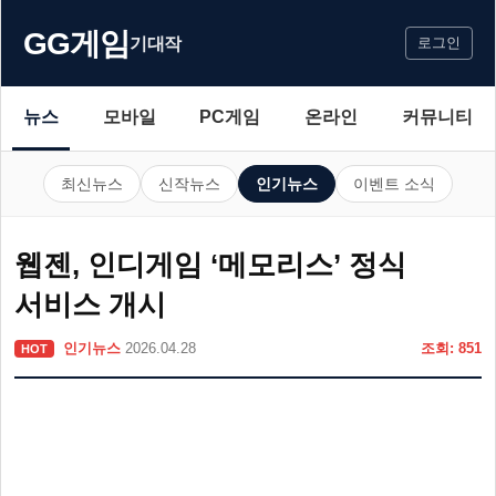
GG게임
기대작
로그인
뉴스
모바일
PC게임
온라인
커뮤니티
최신뉴스
신작뉴스
인기뉴스
이벤트 소식
웹젠, 인디게임 ‘메모리스’ 정식
서비스 개시
인기뉴스
2026.04.28
조회: 851
HOT