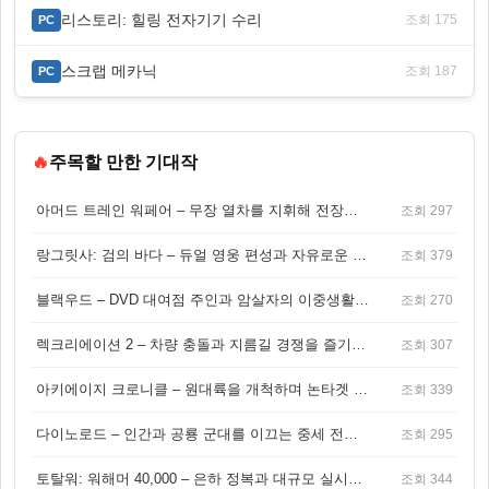
리스토리: 힐링 전자기기 수리
조회 175
PC
스크랩 메카닉
조회 187
PC
🔥
주목할 만한 기대작
아머드 트레인 워페어 – 무장 열차를 지휘해 전장을 돌파하는 생존 전투 게임
조회 297
랑그릿사: 검의 바다 – 듀얼 영웅 편성과 자유로운 탐험을 결합한 판타지 전략 RPG
조회 379
블랙우드 – DVD 대여점 주인과 암살자의 이중생활을 그린 3인칭 액션 스릴러 게임
조회 270
렉크리에이션 2 – 차량 충돌과 지름길 경쟁을 즐기는 오픈월드 아케이드 레이싱 게임
조회 307
아키에이지 크로니클 – 원대륙을 개척하며 논타겟 전투를 즐기는 오픈월드 MMORPG
조회 339
다이노로드 – 인간과 공룡 군대를 이끄는 중세 전략 액션 RPG
조회 295
토탈워: 워해머 40,000 – 은하 정복과 대규모 실시간 전투가 결합된 전략 게임!
조회 344