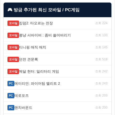
🎮 방금 추가된 최신 모바일 / PC게임
킹덤2: 타오르는 전장
조회 224
모바일
쾅냥 서바이버 : 좀비 쓸어버리기
조회 133
모바일
티니핑 매직 매치
조회 145
모바일
던전 견문록
조회 518
모바일
메달 헌터: 밀리터리 게임
조회 242
모바일
에이리언: 파이어팀 엘리트 2
조회 243
PC
테로포즈
조회 203
PC
랜치바운드
조회 200
PC