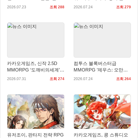
정식 출시
시… 사전예약자 50만 명 달
2026.07.23
조회 288
2026.07.24
조회 279
성
카카오게임즈, 신작 2.5D
컴투스 블록버스터급
MMORPG ‘도깨비의세계’
MMORPG ‘제우스: 오만의
10월 출시 확정… 대표 일러
신’, 8월 7일 쇼케이스 개최
2026.07.31
조회 274
2026.07.24
조회 264
스트 첫 공개
유저조이, 판타지 전략 RPG
카카오게임즈, 콩 스튜디오