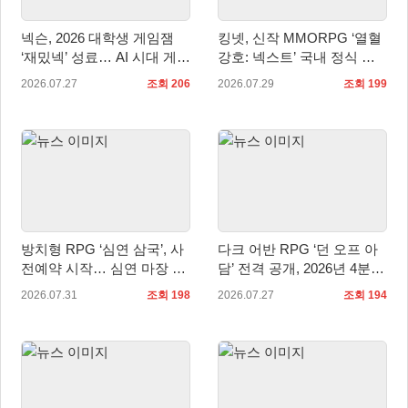
넥슨, 2026 대학생 게임잼
킹넷, 신작 MMORPG ‘열혈
‘재밌넥’ 성료… AI 시대 게임
강호: 넥스트’ 국내 정식 출
인재 발굴
시
2026.07.27
조회 206
2026.07.29
조회 199
방치형 RPG ‘심연 삼국’, 사
다크 어반 RPG ‘던 오프 아
전예약 시작… 심연 마장 수
담’ 전격 공개, 2026년 4분기
집·육성 예고
정식 출시
2026.07.31
조회 198
2026.07.27
조회 194