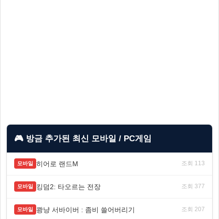
🎮 방금 추가된 최신 모바일 / PC게임
히어로 랜드M
조회 113
모바일
킹덤2: 타오르는 전장
조회 377
모바일
쾅냥 서바이버 : 좀비 쓸어버리기
조회 207
모바일