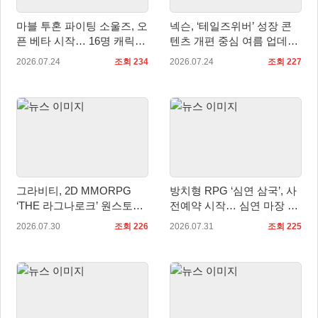
마블 투혼 파이팅 소울즈, 오
넥슨, ‘테일즈위버’ 성장 콘
픈 베타 시작… 16명 캐릭터
텐츠 개편 중심 여름 업데이
공개
트 실시
2026.07.24
조회 234
2026.07.24
조회 227
그라비티, 2D MMORPG
방치형 RPG ‘심연 삼국’, 사
‘THE 라그나로크’ 원스토어
전예약 시작… 심연 마장 수
및 갤럭시 스토어 정식 론칭!
집·육성 예고
2026.07.30
조회 226
2026.07.31
조회 225