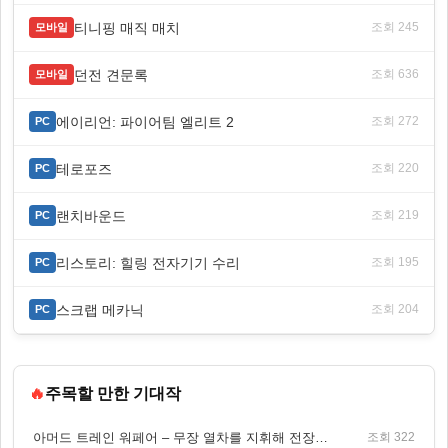
티니핑 매직 매치
조회 245
모바일
던전 견문록
조회 636
모바일
에이리언: 파이어팀 엘리트 2
조회 272
PC
테로포즈
조회 220
PC
랜치바운드
조회 219
PC
리스토리: 힐링 전자기기 수리
조회 195
PC
스크랩 메카닉
조회 204
PC
🔥
주목할 만한 기대작
아머드 트레인 워페어 – 무장 열차를 지휘해 전장을 돌파하는 생존 전투 게임
조회 322