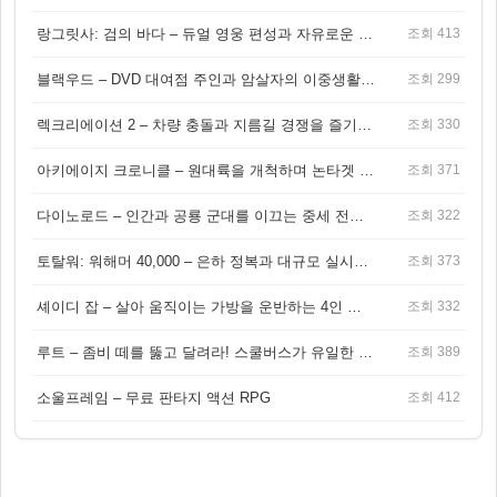
랑그릿사: 검의 바다 – 듀얼 영웅 편성과 자유로운 탐험을 결합한 판타지 전략 RPG
조회 413
블랙우드 – DVD 대여점 주인과 암살자의 이중생활을 그린 3인칭 액션 스릴러 게임
조회 299
렉크리에이션 2 – 차량 충돌과 지름길 경쟁을 즐기는 오픈월드 아케이드 레이싱 게임
조회 330
아키에이지 크로니클 – 원대륙을 개척하며 논타겟 전투를 즐기는 오픈월드 MMORPG
조회 371
다이노로드 – 인간과 공룡 군대를 이끄는 중세 전략 액션 RPG
조회 322
토탈워: 워해머 40,000 – 은하 정복과 대규모 실시간 전투가 결합된 전략 게임!
조회 373
셰이디 잡 – 살아 움직이는 가방을 운반하는 4인 협동 물리 어드벤처 게임
조회 332
루트 – 좀비 떼를 뚫고 달려라! 스쿨버스가 유일한 집이 되는 4인 협동 생존 게임
조회 389
소울프레임 – 무료 판타지 액션 RPG
조회 412