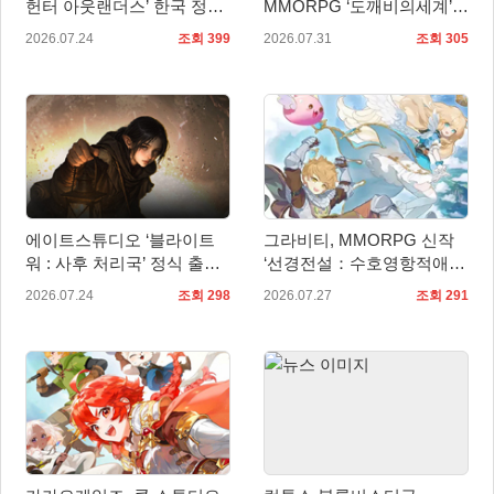
헌터 아웃랜더스’ 한국 정식
MMORPG ‘도깨비의세계’
출시 확정… 사전예약 시작
10월 출시 확정… 대표 일러
2026.07.24
조회 399
2026.07.31
조회 305
스트 첫 공개
에이트스튜디오 ‘블라이트
그라비티, MMORPG 신작
워 : 사후 처리국’ 정식 출
‘선경전설：수호영항적애2’
시… 사전예약자 50만 명 달
중국 판호 획득!
2026.07.24
조회 298
2026.07.27
조회 291
성