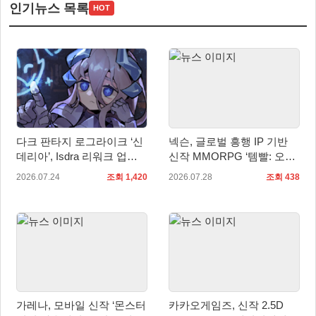
인기뉴스 목록
HOT
다크 판타지 로그라이크 ‘신
넥슨, 글로벌 흥행 IP 기반
데리아’, Isdra 리워크 업데
신작 MMORPG ‘템빨: 오버
이트 적용… 스팀 20% 할인
기어드’ 타이틀명 확정!
2026.07.24
조회 1,420
2026.07.28
조회 438
진행
가레나, 모바일 신작 ‘몬스터
카카오게임즈, 신작 2.5D