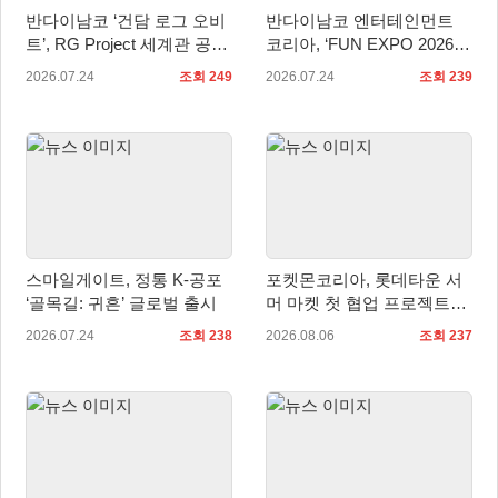
반다이남코 ‘건담 로그 오비
반다이남코 엔터테인먼트
트’, RG Project 세계관 공
코리아, ‘FUN EXPO 2026’
개… 애니메이션과 연계
참가 상세 내용 공개
2026.07.24
조회 249
2026.07.24
조회 239
스마일게이트, 정통 K-공포
포켓몬코리아, 롯데타운 서
‘골목길: 귀흔’ 글로벌 출시
머 마켓 첫 협업 프로젝트
‘포켓몬 별빛낙원’ 개최
2026.07.24
조회 238
2026.08.06
조회 237