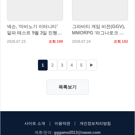
넥슨, ‘마비노기 이터니티’
그라비티 게임 비전(GGV),
알파 테스트 9월 3일 진행…
MMORPG ‘라그나로크 오
참가자 모집 실시
리진 클래식’ 북중남미 지역
2026.07.23
조회 199
2026.07.24
조회 192
정식 론칭!
1
2
3
4
5
▶
목록보기
사이트 소개
|
이용약관
|
개인정보처리방침
제휴/문의:
gggame2013@naver.com