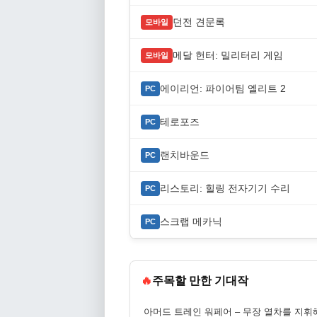
던전 견문록
모바일
메달 헌터: 밀리터리 게임
모바일
에이리언: 파이어팀 엘리트 2
PC
테로포즈
PC
랜치바운드
PC
리스토리: 힐링 전자기기 수리
PC
스크랩 메카닉
PC
🔥
주목할 만한 기대작
아머드 트레인 워페어 – 무장 열차를 지휘