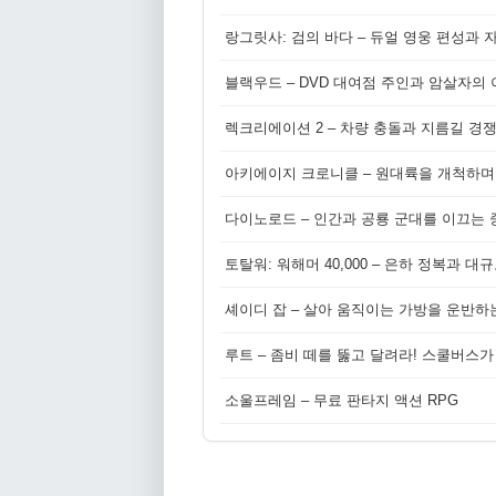
랑그릿사: 검의 바다 – 듀얼 영웅 편성과 
블랙우드 – DVD 대여점 주인과 암살자의
렉크리에이션 2 – 차량 충돌과 지름길 경
아키에이지 크로니클 – 원대륙을 개척하며
다이노로드 – 인간과 공룡 군대를 이끄는 중
토탈워: 워해머 40,000 – 은하 정복과 
셰이디 잡 – 살아 움직이는 가방을 운반하
루트 – 좀비 떼를 뚫고 달려라! 스쿨버스가
소울프레임 – 무료 판타지 액션 RPG