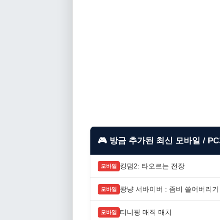
🎮 방금 추가된 최신 모바일 / P
킹덤2: 타오르는 전장
모바일
쾅냥 서바이버 : 좀비 쓸어버리기
모바일
티니핑 매직 매치
모바일