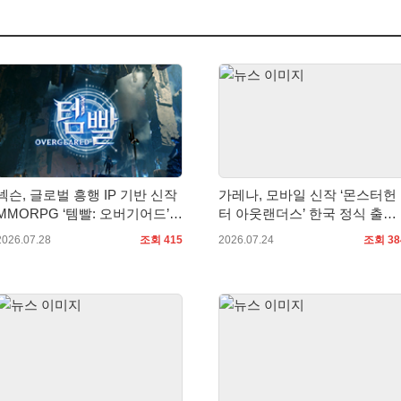
넥슨, 글로벌 흥행 IP 기반 신작
가레나, 모바일 신작 ‘몬스터헌
MMORPG ‘템빨: 오버기어드’
터 아웃랜더스’ 한국 정식 출시
타이틀명 확정!
확정… 사전예약 시작
2026.07.28
조회 415
2026.07.24
조회 38