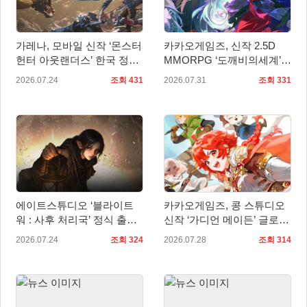
가레나, 모바일 신작 ‘몬스터
카카오게임즈, 신작 2.5D
헌터 아웃랜더스’ 한국 정식
MMORPG ‘도깨비의세계’
출시 확정… 사전예약 시작
10월 출시 확정… 대표 일러
2026.07.24
조회 431
2026.07.31
조회 331
스트 첫 공개
에이트스튜디오 ‘블라이트
카카오게임즈, 콩 스튜디오
워 : 사후 처리국’ 정식 출
신작 ‘가디언 메이든’ 글로벌
시… 사전예약자 50만 명 달
퍼블리싱 계약
2026.07.24
조회 324
2026.07.28
조회 314
성