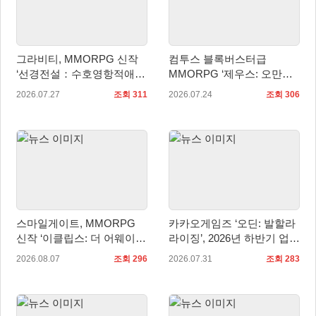
그라비티, MMORPG 신작
컴투스 블록버스터급
‘선경전설：수호영항적애2’
MMORPG ‘제우스: 오만의
중국 판호 획득!
신’, 8월 7일 쇼케이스 개최
2026.07.27
조회 311
2026.07.24
조회 306
스마일게이트, MMORPG
카카오게임즈 ‘오딘: 발할라
신작 ‘이클립스: 더 어웨이크
라이징’, 2026년 하반기 업데
닝’ 9월 10일 론칭!
이트 미리보기 공개
2026.08.07
조회 296
2026.07.31
조회 283