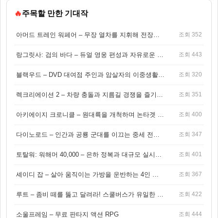
🔥
주목할 만한 기대작
아머드 트레인 워페어 – 무장 열차를 지휘해 전장을 돌파하는 생존 전투 게임
조회 352
랑그릿사: 검의 바다 – 듀얼 영웅 편성과 자유로운 탐험을 결합한 판타지 전략 RPG
조회 443
블랙우드 – DVD 대여점 주인과 암살자의 이중생활을 그린 3인칭 액션 스릴러 게임
조회 320
렉크리에이션 2 – 차량 충돌과 지름길 경쟁을 즐기는 오픈월드 아케이드 레이싱 게임
조회 351
아키에이지 크로니클 – 원대륙을 개척하며 논타겟 전투를 즐기는 오픈월드 MMORPG
조회 400
다이노로드 – 인간과 공룡 군대를 이끄는 중세 전략 액션 RPG
조회 347
토탈워: 워해머 40,000 – 은하 정복과 대규모 실시간 전투가 결합된 전략 게임!
조회 401
셰이디 잡 – 살아 움직이는 가방을 운반하는 4인 협동 물리 어드벤처 게임
조회 367
루트 – 좀비 떼를 뚫고 달려라! 스쿨버스가 유일한 집이 되는 4인 협동 생존 게임
조회 422
소울프레임 – 무료 판타지 액션 RPG
조회 444