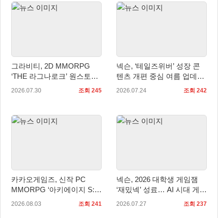
그라비티, 2D MMORPG
넥슨, ‘테일즈위버’ 성장 콘
‘THE 라그나로크’ 원스토어
텐츠 개편 중심 여름 업데이
및 갤럭시 스토어 정식 론칭!
트 실시
2026.07.30
조회 245
2026.07.24
조회 242
카카오게임즈, 신작 PC
넥슨, 2026 대학생 게임잼
MMORPG ‘아키에이지 S:
‘재밌넥’ 성료… AI 시대 게임
자유의 해협’ 글로벌 퍼블리
인재 발굴
2026.08.03
조회 241
2026.07.27
조회 237
싱 계약 체결