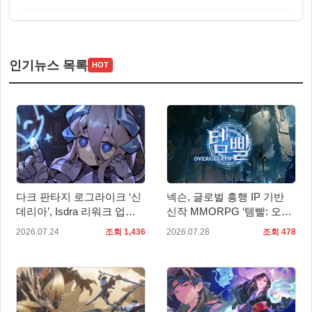
인기뉴스 목록
HOT
다크 판타지 로그라이크 ‘신
넥슨, 글로벌 흥행 IP 기반
데리아’, Isdra 리워크 업데
신작 MMORPG ‘템빨: 오버
이트 적용… 스팀 20% 할인
기어드’ 타이틀명 확정!
2026.07.24
조회 1,436
2026.07.28
조회 478
진행