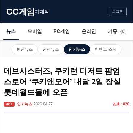
GG게임
기대작
로그인
뉴스
모바일
PC게임
온라인
커뮤니티
최신뉴스
신작뉴스
인기뉴스
이벤트 소식
데브시스터즈, 쿠키런 디저트 팝업
스토어 ‘쿠키앤모어’ 내달 2일 잠실
롯데월드몰에 오픈
인기뉴스
2026.04.27
조회: 826
HOT