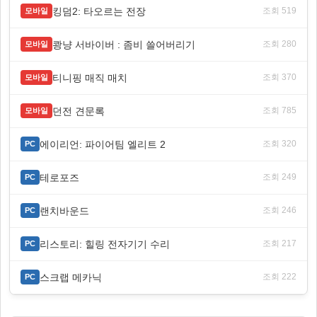
킹덤2: 타오르는 전장
조회 519
모바일
쾅냥 서바이버 : 좀비 쓸어버리기
조회 280
모바일
티니핑 매직 매치
조회 370
모바일
던전 견문록
조회 785
모바일
에이리언: 파이어팀 엘리트 2
조회 320
PC
테로포즈
조회 249
PC
랜치바운드
조회 246
PC
리스토리: 힐링 전자기기 수리
조회 217
PC
스크랩 메카닉
조회 222
PC