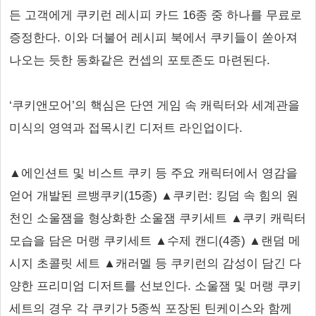
든 고객에게 쿠키런 레시피 카드 16종 중 하나를 무료로
증정한다. 이와 더불어 레시피 북에서 쿠키들이 쏟아져
나오는 듯한 동화같은 컨셉의 포토존도 마련된다.
‘쿠키앤모어’의 핵심은 단연 게임 속 캐릭터와 세계관을
미식의 영역과 접목시킨 디저트 라인업이다.
▲에인션트 및 비스트 쿠키 등 주요 캐릭터에서 영감을
얻어 개발된 르뱅쿠키(15종) ▲쿠키런: 킹덤 속 힘의 원
천인 소울잼을 형상화한 소울잼 쿠키세트 ▲쿠키 캐릭터
모습을 담은 머랭 쿠키세트 ▲수제 캔디(4종) ▲랜덤 메
시지 초콜릿 세트 ▲캐러멜 등 쿠키런의 감성이 담긴 다
양한 프리미엄 디저트를 선보인다. 소울잼 및 머랭 쿠키
세트의 경우 각 쿠키가 5종씩 포장된 틴케이스와 함께