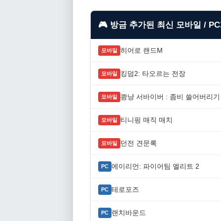
🎮 방금 추가된 최신 모바일 / P
히어로 랜드M
모바일
킹덤2: 타오르는 전장
모바일
쾅냥 서바이버 : 좀비 쓸어버리기
모바일
티니핑 매직 매치
모바일
던전 견문록
모바일
에이리언: 파이어팀 엘리트 2
PC
테로포즈
PC
랜치바운드
PC