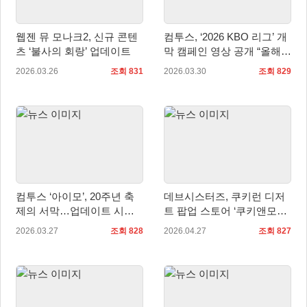
웹젠 뮤 모나크2, 신규 콘텐
컴투스, ‘2026 KBO 리그’ 개
츠 ‘불사의 회랑’ 업데이트
막 캠페인 영상 공개 “올해
야구의 주인공은 너야!”
2026.03.26
조회 831
2026.03.30
조회 829
컴투스 ‘아이모’, 20주년 축
데브시스터즈, 쿠키런 디저
제의 서막…업데이트 시리
트 팝업 스토어 ‘쿠키앤모어’
즈 1탄 공개
내달 2일 잠실 롯데월드몰에
2026.03.27
조회 828
2026.04.27
조회 827
오픈