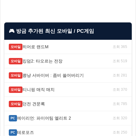
🎮 방금 추가된 최신 모바일 / PC게임
히어로 랜드M
조회 365
모바일
킹덤2: 타오르는 전장
조회 519
모바일
쾅냥 서바이버 : 좀비 쓸어버리기
조회 281
모바일
티니핑 매직 매치
조회 370
모바일
던전 견문록
조회 785
모바일
에이리언: 파이어팀 엘리트 2
조회 320
PC
테로포즈
조회 250
PC