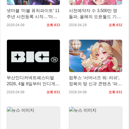
넷마블 ‘마블 퓨처파이트’ 11
사전예약자 수 3,500만 명
주년 사전등록 시작…‘마블
돌파, 올해의 오픈월드 기대
라이벌즈’와 콜라보
작 ‘이환’ 오늘 정식 출시!
2026.04.09
조회 833
2026.04.29
조회 832
부산인디커넥트페스티벌
컴투스 ‘서머너즈 워: 러쉬’,
2026, 4월 8일부터 인디게임
정복의 땅 신규 콘텐츠 ‘파
접수 시작
견’ 추가
2026.04.08
조회 831
2026.04.08
조회 831