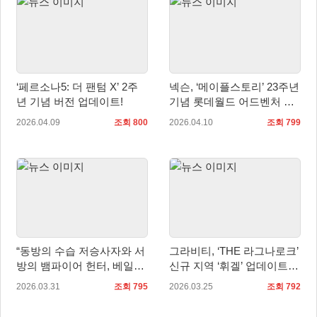
‘페르소나5: 더 팬텀 X’ 2주
넥슨, ‘메이플스토리’ 23주년
년 기념 버전 업데이트!
기념 롯데월드 어드벤처 전
일 대관 예고
2026.04.09
조회 800
2026.04.10
조회 799
“동방의 수습 저승사자와 서
그라비티, ‘THE 라그나로크’
방의 뱀파이어 헌터, 베일을
신규 지역 ‘휘겔’ 업데이트
벗다!” ‘식혼도: 블루 피에타’
및 이벤트 실시!
2026.03.31
조회 795
2026.03.25
조회 792
주요 캐릭터 3종 공개!