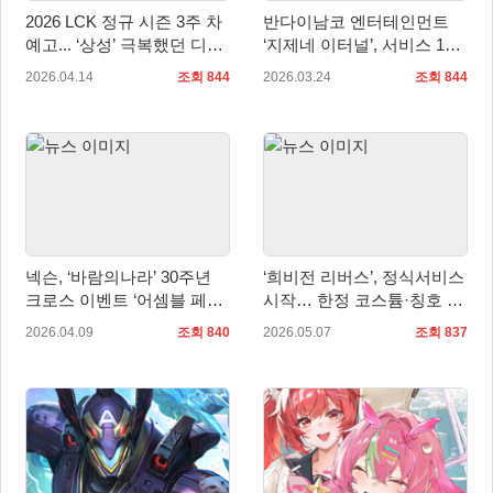
2026 LCK 정규 시즌 3주 차
반다이남코 엔터테인먼트
예고... ‘상성’ 극복했던 디플
‘지제네 이터널’, 서비스 1주
러스 기아, KT 롤스터-T1 만
년 앞두고 생방송 진행
2026.04.14
조회 844
2026.03.24
조회 844
난다
넥슨, ‘바람의나라’ 30주년
‘희비전 리버스’, 정식서비스
크로스 이벤트 ‘어셈블 페스
시작… 한정 코스튬·칭호 보
티벌’ 실시!
상 지급
2026.04.09
조회 840
2026.05.07
조회 837