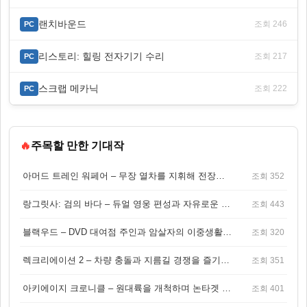
랜치바운드
조회 246
PC
리스토리: 힐링 전자기기 수리
조회 217
PC
스크랩 메카닉
조회 222
PC
🔥
주목할 만한 기대작
아머드 트레인 워페어 – 무장 열차를 지휘해 전장을 돌파하는 생존 전투 게임
조회 352
랑그릿사: 검의 바다 – 듀얼 영웅 편성과 자유로운 탐험을 결합한 판타지 전략 RPG
조회 443
블랙우드 – DVD 대여점 주인과 암살자의 이중생활을 그린 3인칭 액션 스릴러 게임
조회 320
렉크리에이션 2 – 차량 충돌과 지름길 경쟁을 즐기는 오픈월드 아케이드 레이싱 게임
조회 351
아키에이지 크로니클 – 원대륙을 개척하며 논타겟 전투를 즐기는 오픈월드 MMORPG
조회 401