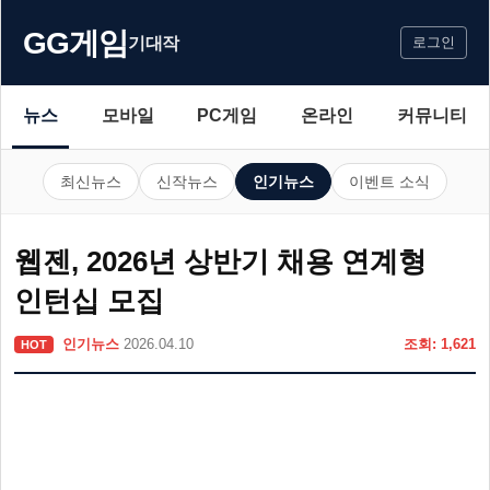
GG게임
기대작
로그인
뉴스
모바일
PC게임
온라인
커뮤니티
최신뉴스
신작뉴스
인기뉴스
이벤트 소식
웹젠, 2026년 상반기 채용 연계형
인턴십 모집
인기뉴스
2026.04.10
조회: 1,621
HOT