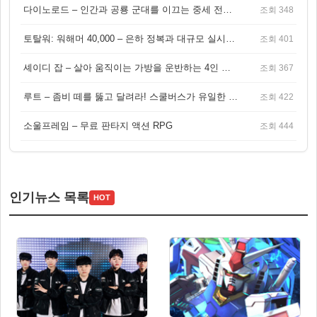
다이노로드 – 인간과 공룡 군대를 이끄는 중세 전략 액션 RPG
조회 348
토탈워: 워해머 40,000 – 은하 정복과 대규모 실시간 전투가 결합된 전략 게임!
조회 401
셰이디 잡 – 살아 움직이는 가방을 운반하는 4인 협동 물리 어드벤처 게임
조회 367
루트 – 좀비 떼를 뚫고 달려라! 스쿨버스가 유일한 집이 되는 4인 협동 생존 게임
조회 422
소울프레임 – 무료 판타지 액션 RPG
조회 444
인기뉴스 목록
HOT