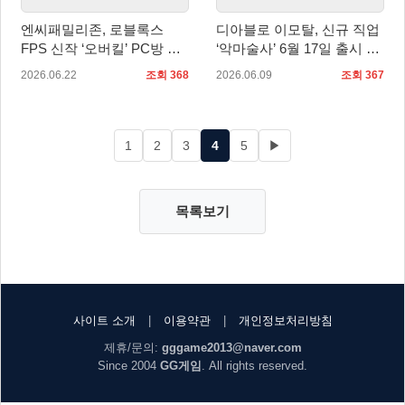
엔씨패밀리존, 로블록스
디아블로 이모탈, 신규 직업
FPS 신작 ‘오버킬’ PC방 서
‘악마술사’ 6월 17일 출시 및
비스 시작
시네마틱 트레일러 공개
2026.06.22
조회 368
2026.06.09
조회 367
1
2
3
4
5
▶
목록보기
사이트 소개
|
이용약관
|
개인정보처리방침
제휴/문의:
gggame2013@naver.com
Since 2004
GG게임
. All rights reserved.