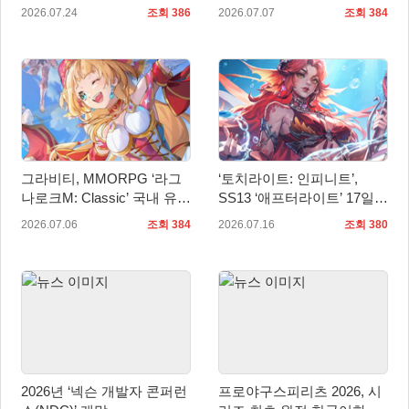
출시 확정… 사전예약 시작
의 날’ 기념 특별 방송서 신
2026.07.24
조회 386
2026.07.07
조회 384
규 정보 공개
그라비티, MMORPG ‘라그
‘토치라이트: 인피니트’,
나로크M: Classic’ 국내 유저
SS13 ‘애프터라이트’ 17일
간담회 ‘Fun & Fan Day’ 개
업데이트
2026.07.06
조회 384
2026.07.16
조회 380
최 예고!
2026년 ‘넥슨 개발자 콘퍼런
프로야구스피리츠 2026, 시