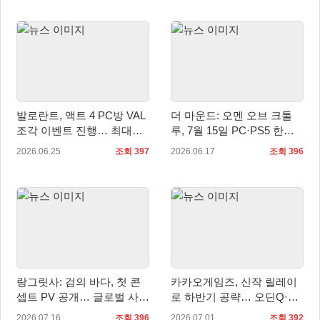
발로란트, 액트 4 PC방 VAL
더 마운드: 오멘 오브 크툴
조각 이벤트 진행… 최대
루, 7월 15일 PC·PS5 한국
7,120개 획득
어판 출시
2026.06.25
조회 397
2026.06.17
조회 396
랑그릿사: 검의 바다, 첫 콘
카카오게임즈, 신작 릴레이
셉트 PV 공개… 글로벌 사전
로 하반기 공략… 오딘Q·도
예약 시작
깨비의세계·갓 세이브 버밍
2026.07.16
조회 396
2026.07.01
조회 392