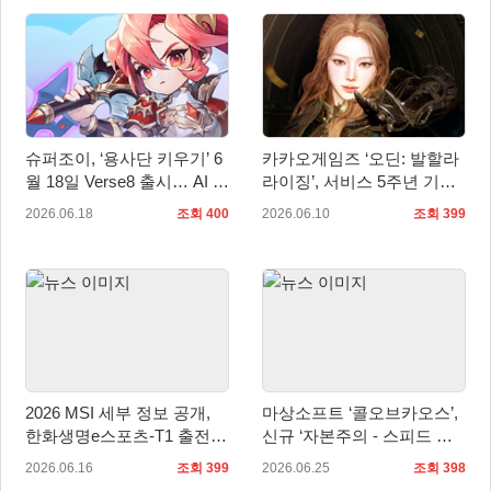
슈퍼조이, ‘용사단 키우기’ 6
카카오게임즈 ‘오딘: 발할라
월 18일 Verse8 출시… AI 게
라이징’, 서비스 5주년 기념
임 플랫폼 협업 본격화
업데이트 사전등록 시작
2026.06.18
조회 400
2026.06.10
조회 399
2026 MSI 세부 정보 공개,
마상소프트 ‘콜오브카오스’,
한화생명e스포츠-T1 출전...
신규 ‘자본주의 - 스피드 시
대전에서 세계 최강팀 가린
즌 서버’ 6월 25일 전격 오픈!
2026.06.16
조회 399
2026.06.25
조회 398
다