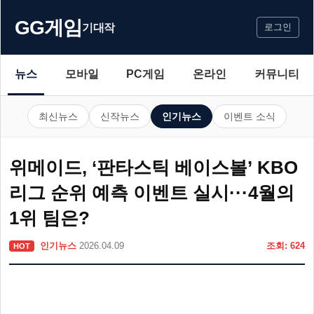
GG게임
기대작
로그인
뉴스
모바일
PC게임
온라인
커뮤니티
최신뉴스
신작뉴스
인기뉴스
이벤트 소식
위메이드, ‘판타스틱 베이스볼’ KBO
리그 순위 예측 이벤트 실시···4월의
1위 팀은?
인기뉴스
2026.04.09
조회: 624
HOT