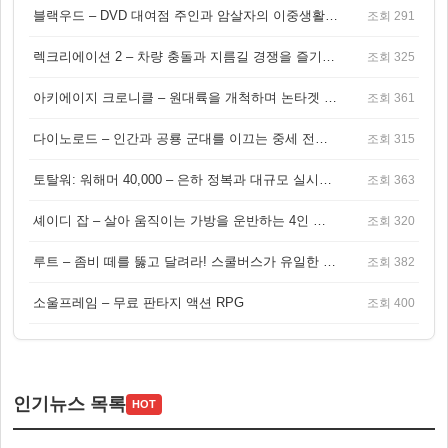
블랙우드 – DVD 대여점 주인과 암살자의 이중생활을 그린 3인칭 액션 스릴러 게임
조회 291
렉크리에이션 2 – 차량 충돌과 지름길 경쟁을 즐기는 오픈월드 아케이드 레이싱 게임
조회 325
아키에이지 크로니클 – 원대륙을 개척하며 논타겟 전투를 즐기는 오픈월드 MMORPG
조회 361
다이노로드 – 인간과 공룡 군대를 이끄는 중세 전략 액션 RPG
조회 315
토탈워: 워해머 40,000 – 은하 정복과 대규모 실시간 전투가 결합된 전략 게임!
조회 363
셰이디 잡 – 살아 움직이는 가방을 운반하는 4인 협동 물리 어드벤처 게임
조회 320
루트 – 좀비 떼를 뚫고 달려라! 스쿨버스가 유일한 집이 되는 4인 협동 생존 게임
조회 382
소울프레임 – 무료 판타지 액션 RPG
조회 400
인기뉴스 목록
HOT