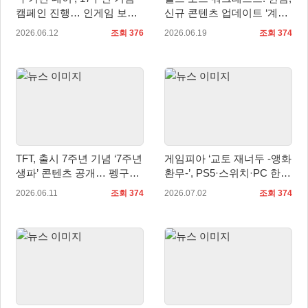
캠페인 진행… 인게임 보상
신규 콘텐츠 업데이트 ‘계시’
과 경품 이벤트 제공
적용!
2026.06.12
조회 376
2026.06.19
조회 374
TFT, 출시 7주년 기념 ‘7주년
게임피아 ‘교토 재너두 -앵화
생파’ 콘텐츠 공개… 펭구의
환무-’, PS5·스위치·PC 한국
파티 돌아온다
어판 예약판매… 7월 16일
2026.06.11
조회 374
2026.07.02
조회 374
정식 발매