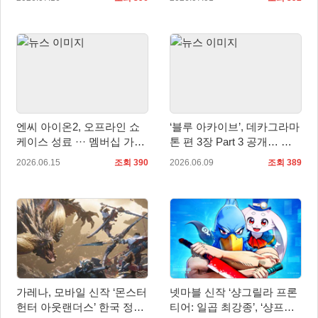
엄 주목
엔씨 아이온2, 오프라인 쇼
‘블루 아카이브’, 데카그라마
케이스 성료 ··· 멤버십 가격
톤 편 3장 Part 3 공개… 케
인하 계획 발표
이·아리스 무장 추가
2026.06.15
조회 390
2026.06.09
조회 389
가레나, 모바일 신작 ‘몬스터
넷마블 신작 ‘샹그릴라 프론
헌터 아웃랜더스’ 한국 정식
티어: 일곱 최강종’, ‘샹프로