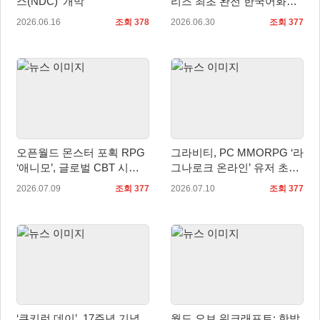
스(NDC)’ 개막
리즈 최초 완전 한국어화…
7월 16일 발매
2026.06.16
조회 378
2026.06.30
조회 377
오픈월드 몬스터 포획 RPG
그라비티, PC MMORPG ‘라
‘애니모’, 글로벌 CBT 시
그나로크 온라인’ 유저 초청
작… 판타지 생태계 직접 만
토론회 개최!
2026.07.09
조회 377
2026.07.10
조회 377
난다
‘쿠키런 데이’, 17주년 기념
월드 오브 워크래프트: 한밤,