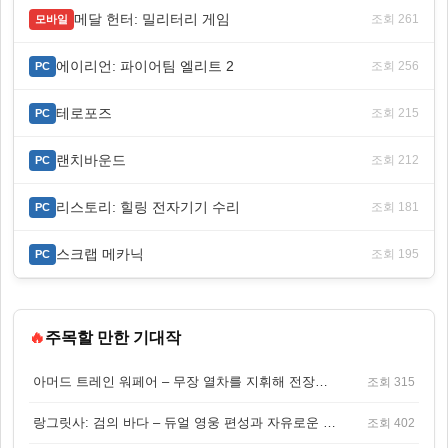
메달 헌터: 밀리터리 게임
조회 261
모바일
에이리언: 파이어팀 엘리트 2
조회 256
PC
테로포즈
조회 215
PC
랜치바운드
조회 212
PC
리스토리: 힐링 전자기기 수리
조회 181
PC
스크랩 메카닉
조회 195
PC
🔥
주목할 만한 기대작
아머드 트레인 워페어 – 무장 열차를 지휘해 전장을 돌파하는 생존 전투 게임
조회 315
랑그릿사: 검의 바다 – 듀얼 영웅 편성과 자유로운 탐험을 결합한 판타지 전략 RPG
조회 402