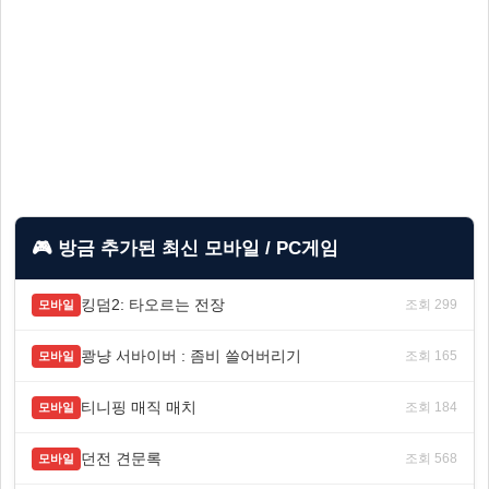
🎮 방금 추가된 최신 모바일 / PC게임
킹덤2: 타오르는 전장
조회 299
모바일
쾅냥 서바이버 : 좀비 쓸어버리기
조회 165
모바일
티니핑 매직 매치
조회 184
모바일
던전 견문록
조회 568
모바일