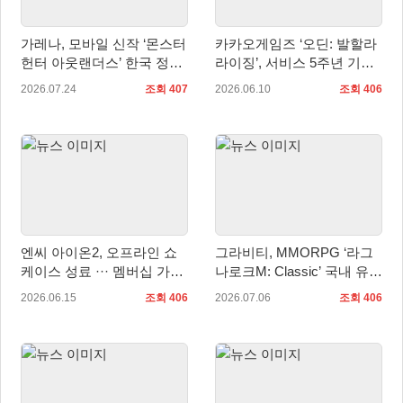
가레나, 모바일 신작 ‘몬스터
카카오게임즈 ‘오딘: 발할라
헌터 아웃랜더스’ 한국 정식
라이징’, 서비스 5주년 기념
출시 확정… 사전예약 시작
업데이트 사전등록 시작
2026.07.24
조회 407
2026.06.10
조회 406
엔씨 아이온2, 오프라인 쇼
그라비티, MMORPG ‘라그
케이스 성료 ··· 멤버십 가격
나로크M: Classic’ 국내 유저
인하 계획 발표
간담회 ‘Fun & Fan Day’ 개
2026.06.15
조회 406
2026.07.06
조회 406
최 예고!