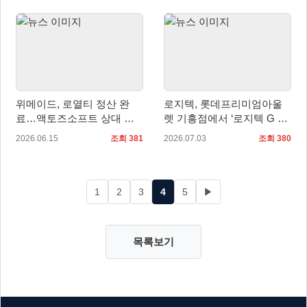
위메이드, 로열티 정산 완
로지텍, 롯데프리미엄아울
료…액토즈소프트 상대 로
렛 기흥점에서 ‘로지텍 G 팝
열티 지급 청구 소송 취하
업 스토어’ 오픈!
2026.06.15
조회 381
2026.07.03
조회 380
1
2
3
4
5
▶
목록보기