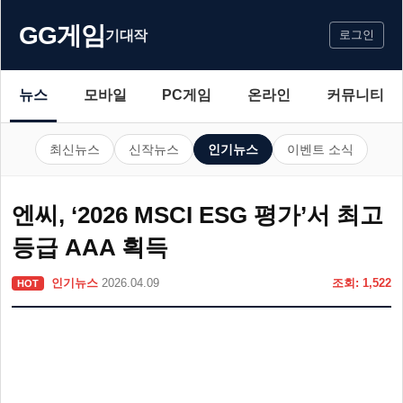
GG게임
기대작
로그인
뉴스
모바일
PC게임
온라인
커뮤니티
최신뉴스
신작뉴스
인기뉴스
이벤트 소식
엔씨, ‘2026 MSCI ESG 평가’서 최고
등급 AAA 획득
인기뉴스
2026.04.09
조회: 1,522
HOT