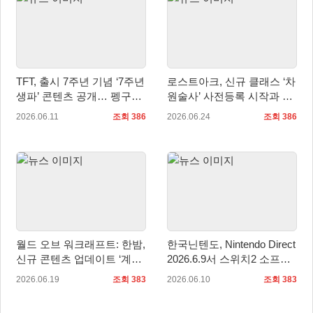
TFT, 출시 7주년 기념 ‘7주년
로스트아크, 신규 클래스 ‘차
생파’ 콘텐츠 공개… 펭구의
원술사’ 사전등록 시작과 함
파티 돌아온다
께 대규모 여름 이벤트 실시
2026.06.11
조회 386
2026.06.24
조회 386
월드 오브 워크래프트: 한밤,
한국닌텐도, Nintendo Direct
신규 콘텐츠 업데이트 ‘계시’
2026.6.9서 스위치2 소프트
적용!
웨어 메이커 타이틀 대거 공
2026.06.19
조회 383
2026.06.10
조회 383
개