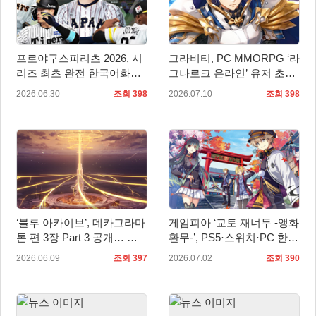
프로야구스피리츠 2026, 시
그라비티, PC MMORPG ‘라
리즈 최초 완전 한국어화…
그나로크 온라인’ 유저 초청
7월 16일 발매
토론회 개최!
2026.06.30
조회 398
2026.07.10
조회 398
‘블루 아카이브’, 데카그라마
게임피아 ‘교토 재너두 -앵화
톤 편 3장 Part 3 공개… 케
환무-’, PS5·스위치·PC 한국
이·아리스 무장 추가
어판 예약판매… 7월 16일
2026.06.09
조회 397
2026.07.02
조회 390
정식 발매