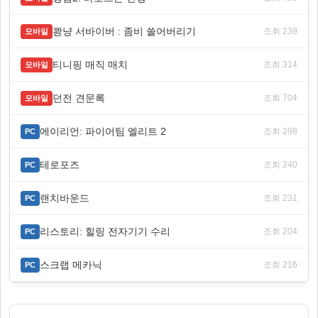
쾅냥 서바이버 : 좀비 쓸어버리기
조회 239
모바일
티니핑 매직 매치
조회 314
모바일
던전 견문록
조회 704
모바일
에이리언: 파이어팀 엘리트 2
조회 298
PC
테로포즈
조회 240
PC
랜치바운드
조회 231
PC
리스토리: 힐링 전자기기 수리
조회 204
PC
스크랩 메카닉
조회 216
PC