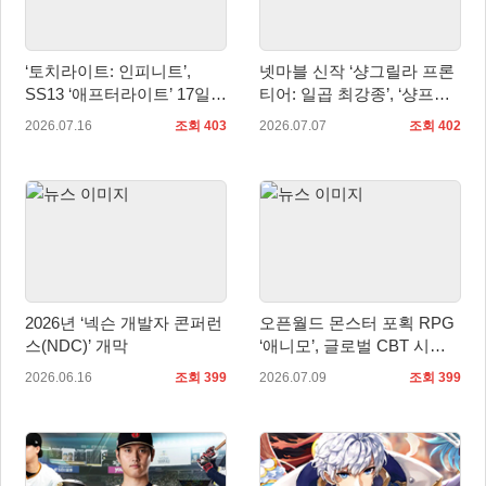
‘토치라이트: 인피니트’,
넷마블 신작 ‘샹그릴라 프론
SS13 ‘애프터라이트’ 17일
티어: 일곱 최강종’, ‘샹프로
업데이트
의 날’ 기념 특별 방송서 신
2026.07.16
조회 403
2026.07.07
조회 402
규 정보 공개
2026년 ‘넥슨 개발자 콘퍼런
오픈월드 몬스터 포획 RPG
스(NDC)’ 개막
‘애니모’, 글로벌 CBT 시
작… 판타지 생태계 직접 만
2026.06.16
조회 399
2026.07.09
조회 399
난다