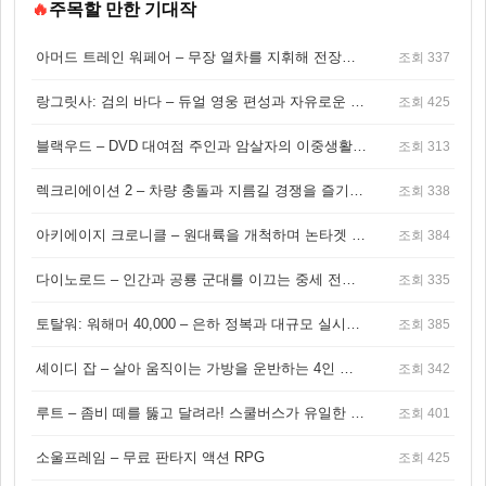
🔥
주목할 만한 기대작
아머드 트레인 워페어 – 무장 열차를 지휘해 전장을 돌파하는 생존 전투 게임
조회 337
랑그릿사: 검의 바다 – 듀얼 영웅 편성과 자유로운 탐험을 결합한 판타지 전략 RPG
조회 425
블랙우드 – DVD 대여점 주인과 암살자의 이중생활을 그린 3인칭 액션 스릴러 게임
조회 313
렉크리에이션 2 – 차량 충돌과 지름길 경쟁을 즐기는 오픈월드 아케이드 레이싱 게임
조회 338
아키에이지 크로니클 – 원대륙을 개척하며 논타겟 전투를 즐기는 오픈월드 MMORPG
조회 384
다이노로드 – 인간과 공룡 군대를 이끄는 중세 전략 액션 RPG
조회 335
토탈워: 워해머 40,000 – 은하 정복과 대규모 실시간 전투가 결합된 전략 게임!
조회 385
셰이디 잡 – 살아 움직이는 가방을 운반하는 4인 협동 물리 어드벤처 게임
조회 342
루트 – 좀비 떼를 뚫고 달려라! 스쿨버스가 유일한 집이 되는 4인 협동 생존 게임
조회 401
소울프레임 – 무료 판타지 액션 RPG
조회 425