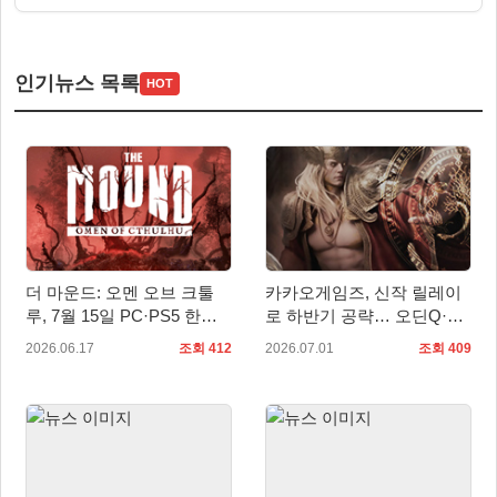
인기뉴스 목록
HOT
더 마운드: 오멘 오브 크툴
카카오게임즈, 신작 릴레이
루, 7월 15일 PC·PS5 한국
로 하반기 공략… 오딘Q·도
어판 출시
깨비의세계·갓 세이브 버밍
2026.06.17
조회 412
2026.07.01
조회 409
엄 주목