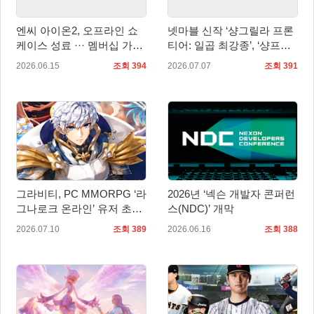
엔씨 아이온2, 오프라인 쇼
넷마블 신작 ‘샹그릴라 프론
케이스 성료 ··· 멤버십 가격
티어: 일곱 최강종’, ‘샹프로
인하 계획 발표
의 날’ 기념 특별 방송서 신
2026.06.15
조회 394
2026.07.07
조회 391
규 정보 공개
그라비티, PC MMORPG ‘라
2026년 ‘넥슨 개발자 콘퍼런
그나로크 온라인’ 유저 초청
스(NDC)’ 개막
토론회 개최!
2026.07.10
조회 389
2026.06.16
조회 388