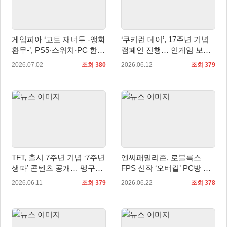
게임피아 ‘교토 재너두 -앵화
‘쿠키런 데이’, 17주년 기념
환무-’, PS5·스위치·PC 한국
캠페인 진행… 인게임 보상
어판 예약판매… 7월 16일
과 경품 이벤트 제공
2026.07.02
조회 380
2026.06.12
조회 379
정식 발매
TFT, 출시 7주년 기념 ‘7주년
엔씨패밀리존, 로블록스
생파’ 콘텐츠 공개… 펭구의
FPS 신작 ‘오버킬’ PC방 서
파티 돌아온다
비스 시작
2026.06.11
조회 379
2026.06.22
조회 378