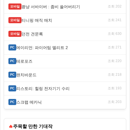
쾅냥 서바이버 : 좀비 쓸어버리기
조회 202
모바일
티니핑 매직 매치
조회 241
모바일
던전 견문록
조회 630
모바일
에이리언: 파이어팀 엘리트 2
조회 271
PC
테로포즈
조회 220
PC
랜치바운드
조회 218
PC
리스토리: 힐링 전자기기 수리
조회 193
PC
스크랩 메카닉
조회 203
PC
🔥
주목할 만한 기대작