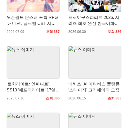
오픈월드 몬스터 포획 RPG
프로야구스피리츠 2026, 시
‘애니모’, 글로벌 CBT 시
리즈 최초 완전 한국어화…
작… 판타지 생태계 직접 만
7월 16일 발매
2026.07.09
조회 387
2026.06.30
조회 386
난다
‘토치라이트: 인피니트’,
넥써쓰, AI 메타버스 플랫폼
SS13 ‘애프터라이트’ 17일
‘스테이지’ 크리에이터 모집
업데이트
2026.07.16
조회 386
2026.06.15
조회 383