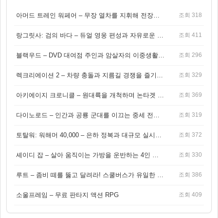
아머드 트레인 워페어 – 무장 열차를 지휘해 전장을 돌파하는 생존 전투 게임
조회 318
랑그릿사: 검의 바다 – 듀얼 영웅 편성과 자유로운 탐험을 결합한 판타지 전략 RPG
조회 411
블랙우드 – DVD 대여점 주인과 암살자의 이중생활을 그린 3인칭 액션 스릴러 게임
조회 296
렉크리에이션 2 – 차량 충돌과 지름길 경쟁을 즐기는 오픈월드 아케이드 레이싱 게임
조회 329
아키에이지 크로니클 – 원대륙을 개척하며 논타겟 전투를 즐기는 오픈월드 MMORPG
조회 369
다이노로드 – 인간과 공룡 군대를 이끄는 중세 전략 액션 RPG
조회 319
토탈워: 워해머 40,000 – 은하 정복과 대규모 실시간 전투가 결합된 전략 게임!
조회 372
셰이디 잡 – 살아 움직이는 가방을 운반하는 4인 협동 물리 어드벤처 게임
조회 330
루트 – 좀비 떼를 뚫고 달려라! 스쿨버스가 유일한 집이 되는 4인 협동 생존 게임
조회 386
소울프레임 – 무료 판타지 액션 RPG
조회 409