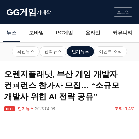
GG게임
기대작
로그인
뉴스
모바일
PC게임
온라인
커뮤니티
최신뉴스
신작뉴스
인기뉴스
이벤트 소식
오렌지플래닛, 부산 게임 개발자
컨퍼런스 참가자 모집… “소규모
개발사 위한 AI 전략 공유”
인기뉴스
2026.04.08
조회: 1,431
HOT