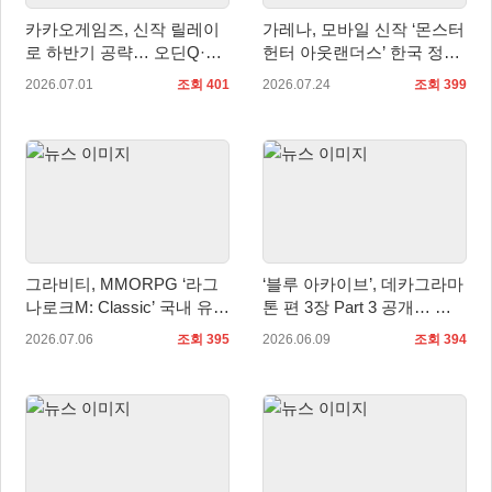
카카오게임즈, 신작 릴레이
가레나, 모바일 신작 ‘몬스터
로 하반기 공략… 오딘Q·도
헌터 아웃랜더스’ 한국 정식
깨비의세계·갓 세이브 버밍
출시 확정… 사전예약 시작
2026.07.01
조회 401
2026.07.24
조회 399
엄 주목
그라비티, MMORPG ‘라그
‘블루 아카이브’, 데카그라마
나로크M: Classic’ 국내 유저
톤 편 3장 Part 3 공개… 케
간담회 ‘Fun & Fan Day’ 개
이·아리스 무장 추가
2026.07.06
조회 395
2026.06.09
조회 394
최 예고!