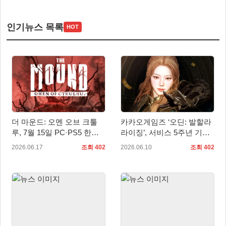
인기뉴스 목록
HOT
더 마운드: 오멘 오브 크툴
카카오게임즈 ‘오딘: 발할라
루, 7월 15일 PC·PS5 한국
라이징’, 서비스 5주년 기념
어판 출시
업데이트 사전등록 시작
2026.06.17
조회 402
2026.06.10
조회 402