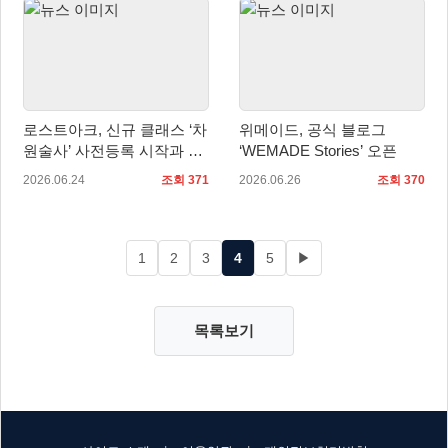
로스트아크, 신규 클래스 ‘차
위메이드, 공식 블로그
원술사’ 사전등록 시작과 함
‘WEMADE Stories’ 오픈
께 대규모 여름 이벤트 실시
2026.06.24
조회 371
2026.06.26
조회 370
1
2
3
4
5
▶
목록보기