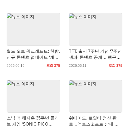
정식 발매
월드 오브 워크래프트: 한밤,
TFT, 출시 7주년 기념 ‘7주년
신규 콘텐츠 업데이트 ‘계시’
생파’ 콘텐츠 공개… 펭구의
적용!
파티 돌아온다
2026.06.19
조회 375
2026.06.11
조회 375
소닉 더 헤지혹 35주년 콜라
위메이드, 로열티 정산 완
보 게임 ‘SONIC PICO
료…액토즈소프트 상대 로