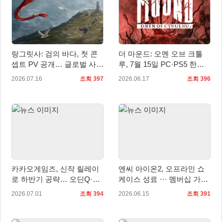
랑그릿사: 검의 바다, 첫 콘
더 마운드: 오멘 오브 크툴
셉트 PV 공개… 글로벌 사전
루, 7월 15일 PC·PS5 한국
예약 시작
어판 출시
2026.07.16
조회 397
2026.06.17
조회 396
카카오게임즈, 신작 릴레이
엔씨 아이온2, 오프라인 쇼
로 하반기 공략… 오딘Q·도
케이스 성료 ··· 멤버십 가격
깨비의세계·갓 세이브 버밍
인하 계획 발표
2026.07.01
조회 394
2026.06.15
조회 391
엄 주목