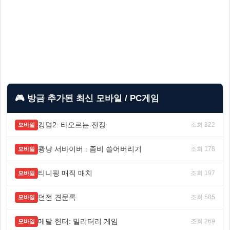
🎮 방금 추가된 최신 모바일 / PC게임
킹덤2: 타오르는 전장
조회 322
모바일
쾅냥 서바이버 : 좀비 쓸어버리기
조회 178
모바일
티니핑 매직 매치
조회 197
모바일
던전 견문록
조회 585
모바일
메달 헌터: 밀리터리 게임
조회 269
모바일