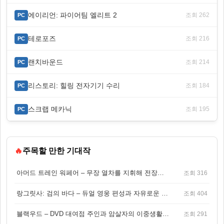
에이리언: 파이어팀 엘리트 2
조회 262
PC
테로포즈
조회 216
PC
랜치바운드
조회 214
PC
리스토리: 힐링 전자기기 수리
조회 184
PC
스크랩 메카닉
조회 195
PC
🔥
주목할 만한 기대작
아머드 트레인 워페어 – 무장 열차를 지휘해 전장을 돌파하는 생존 전투 게임
조회 316
랑그릿사: 검의 바다 – 듀얼 영웅 편성과 자유로운 탐험을 결합한 판타지 전략 RPG
조회 404
블랙우드 – DVD 대여점 주인과 암살자의 이중생활을 그린 3인칭 액션 스릴러 게임
조회 291