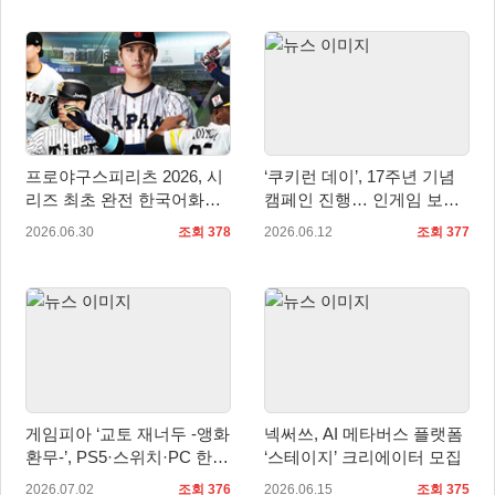
프로야구스피리츠 2026, 시
‘쿠키런 데이’, 17주년 기념
리즈 최초 완전 한국어화…
캠페인 진행… 인게임 보상
7월 16일 발매
과 경품 이벤트 제공
2026.06.30
조회 378
2026.06.12
조회 377
게임피아 ‘교토 재너두 -앵화
넥써쓰, AI 메타버스 플랫폼
환무-’, PS5·스위치·PC 한국
‘스테이지’ 크리에이터 모집
어판 예약판매… 7월 16일
2026.07.02
조회 376
2026.06.15
조회 375