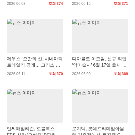
PARK’ 공개
열티 지급 청구 소송 취하
2026.06.08
조회 374
2026.06.15
조회 371
제우스: 오만의 신, 시네마틱
디아블로 이모탈, 신규 직업
트레일러 공개… 그리스 신
‘악마술사’ 6월 17일 출시 및
화 기반 서사 예고
시네마틱 트레일러 공개
2026.06.11
조회 370
2026.06.09
조회 369
엔씨패밀리존, 로블록스
로지텍, 롯데프리미엄아울
FPS 신작 ‘오버킬’ PC방 서
렛 기흥점에서 ‘로지텍 G 팝