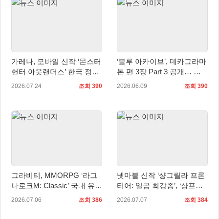
가레나, 모바일 신작 ‘몬스터
‘블루 아카이브’, 데카그라마
헌터 아웃랜더스’ 한국 정식
톤 편 3장 Part 3 공개… 케
출시 확정… 사전예약 시작
이·아리스 무장 추가
2026.07.24
조회 390
2026.06.09
조회 390
그라비티, MMORPG ‘라그
넷마블 신작 ‘샹그릴라 프론
나로크M: Classic’ 국내 유저
티어: 일곱 최강종’, ‘샹프로
간담회 ‘Fun & Fan Day’ 개
의 날’ 기념 특별 방송서 신
2026.07.06
조회 386
2026.07.07
조회 384
최 예고!
규 정보 공개