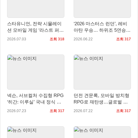
스타유니언, 전략 시뮬레이
‘2026 마스터스 런던’, 레비
션 모바일 게임 ‘라스트 퍼
아탄 우승… 하위조 5연승으
리: 서바이벌’ 양대 마켓 정
로 정상 등극
2026.07.03
조회 318
2026.06.22
조회 317
식 출시
넥슨, 서브컬처 수집형 RPG
던전 견문록, 모바일 방치형
‘히간: 이루실’ 국내 정식 출
RPG로 재탄생…글로벌 사
시
전예약 개시
2026.07.23
조회 317
2026.07.22
조회 317