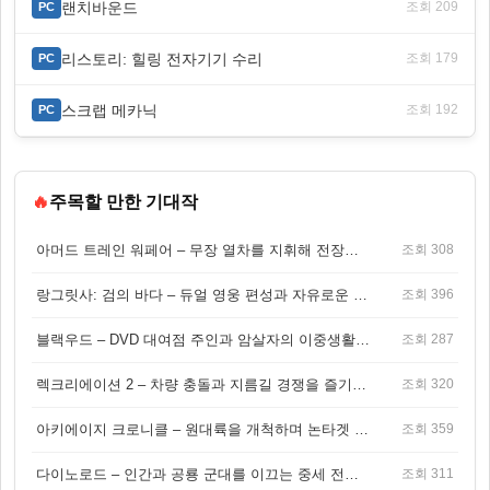
랜치바운드
조회 209
PC
리스토리: 힐링 전자기기 수리
조회 179
PC
스크랩 메카닉
조회 192
PC
🔥
주목할 만한 기대작
아머드 트레인 워페어 – 무장 열차를 지휘해 전장을 돌파하는 생존 전투 게임
조회 308
랑그릿사: 검의 바다 – 듀얼 영웅 편성과 자유로운 탐험을 결합한 판타지 전략 RPG
조회 396
블랙우드 – DVD 대여점 주인과 암살자의 이중생활을 그린 3인칭 액션 스릴러 게임
조회 287
렉크리에이션 2 – 차량 충돌과 지름길 경쟁을 즐기는 오픈월드 아케이드 레이싱 게임
조회 320
아키에이지 크로니클 – 원대륙을 개척하며 논타겟 전투를 즐기는 오픈월드 MMORPG
조회 359
다이노로드 – 인간과 공룡 군대를 이끄는 중세 전략 액션 RPG
조회 311