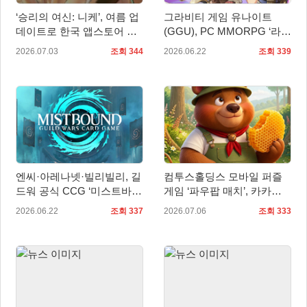
‘승리의 여신: 니케’, 여름 업
그라비티 게임 유나이트
데이트로 한국 앱스토어 매
(GGU), PC MMORPG ‘라그
출 1위 탈환…일본•대만도 2
나로크 제로: 글로벌’ 2차
2026.07.03
조회 344
2026.06.22
조회 339
위
OBT 예고!
엔씨·아레나넷·빌리빌리, 길
컴투스홀딩스 모바일 퍼즐
드워 공식 CCG ‘미스트바운
게임 ‘파우팝 매치’, 카카오
드’ 글로벌 첫 공개
톡과 카카오페이에서 먼저
2026.06.22
조회 337
2026.07.06
조회 333
즐긴다!