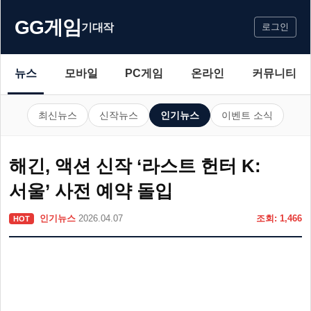
GG게임
기대작
로그인
뉴스
모바일
PC게임
온라인
커뮤니티
최신뉴스
신작뉴스
인기뉴스
이벤트 소식
해긴, 액션 신작 ‘라스트 헌터 K:
서울’ 사전 예약 돌입
인기뉴스
2026.04.07
조회: 1,466
HOT