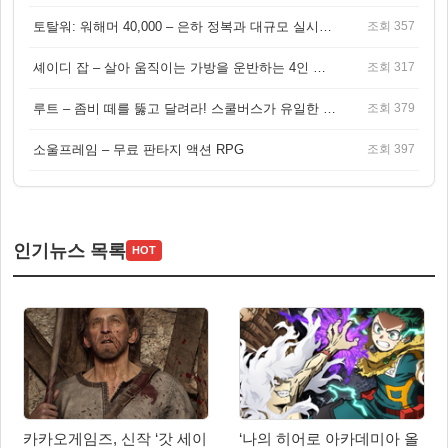
토탈워: 워해머 40,000 – 은하 정복과 대규모 실시간 전투가 결합된 전략 게임!
조회 357
셰이디 잡 – 살아 움직이는 가방을 운반하는 4인 협동 물리 어드벤처 게임
조회 317
루트 – 좀비 떼를 뚫고 달려라! 스쿨버스가 유일한 집이 되는 4인 협동 생존 게임
조회 379
소울프레임 – 무료 판타지 액션 RPG
조회 397
인기뉴스 목록
HOT
카카오게임즈, 신작 ‘갓 세이
‘나의 히어로 아카데미아 올