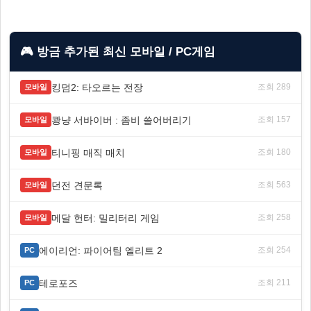
🎮 방금 추가된 최신 모바일 / PC게임
킹덤2: 타오르는 전장
조회 289
모바일
쾅냥 서바이버 : 좀비 쓸어버리기
조회 157
모바일
티니핑 매직 매치
조회 180
모바일
던전 견문록
조회 563
모바일
메달 헌터: 밀리터리 게임
조회 258
모바일
에이리언: 파이어팀 엘리트 2
조회 254
PC
테로포즈
조회 211
PC