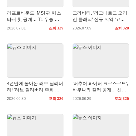
리프트바운드, MSI 팬 페스
그라비티, ‘라그나로크 오리
타서 첫 공개… T1 우승 기
진 클래식’ 신규 지역 ‘고성’
념 카드 전시
및 신규 직업 ‘건슬링거’ 업
2026.07.01
조회 329
2026.07.09
조회 328
데이트!
4년만에 돌아온 러브 딜리버
‘버추어 파이터 크로스로드’,
리! ‘러브 딜리버리 주희 애
바쿠나와 킬러 공개… 신규
프터 스토리’ 발매 확정
스토리 영상 선보여
2026.06.30
조회 326
2026.06.29
조회 325