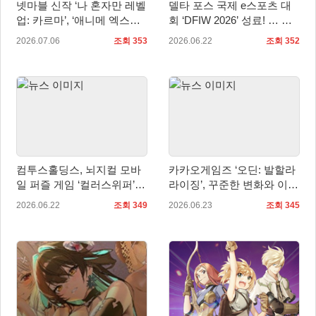
넷마블 신작 ‘나 혼자만 레벨
델타 포스 국제 e스포츠 대
업: 카르마’, ‘애니메 엑스포
회 ‘DFIW 2026’ 성료! … 한
2026’서 신규 PV 영상 등 공
국 대표팀 준우승
2026.07.06
조회 353
2026.06.22
조회 352
개
컴투스홀딩스, 뇌지컬 모바
카카오게임즈 ‘오딘: 발할라
일 퍼즐 게임 ‘컬러스위퍼’ 7
라이징’, 꾸준한 변화와 이용
월 2일 글로벌 출시
자 중심 운영으로 맞은 5주
2026.06.22
조회 349
2026.06.23
조회 345
년