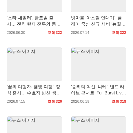
‘스타 세일러’, 글로벌 출
넷마블 ‘아스달 연대기’, 플
시… 전략 턴제 전투와 동화
레이 중심 신규 서버 ‘뉴월
풍 세계관 선보여
드’ 정식 오픈
2026.06.30
조회 322
2026.07.14
조회 322
‘꿈의 여행자: 별빛 여정’, 정
‘승리의 여신: 니케’, 밴드 라
식 출시… 수호자 변신·생활
이브 콘서트 ‘Full Burst Live’
콘텐츠 공개
개최!
2026.07.15
조회 320
2026.06.19
조회 318