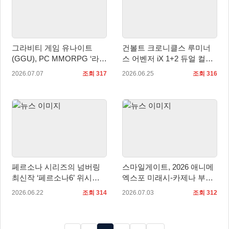
그라비티 게임 유나이트
건볼트 크로니클스 루미너
(GGU), PC MMORPG ‘라그
스 어벤저 iX 1+2 듀얼 컬렉
나로크 제로: 글로벌’ 2차
션, 패키지 예약판매 시작
2026.07.07
조회 317
2026.06.25
조회 316
OBT 실시!
페르소나 시리즈의 넘버링
스마일게이트, 2026 애니메
최신작 ‘페르소나6’ 위시리
엑스포 미래시-카제나 부스
스트에 추가 가능!
정식 오픈
2026.06.22
조회 314
2026.07.03
조회 312