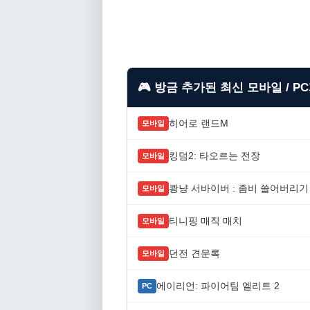
🎮 방금 추가된 최신 모바일 / P
히어로 랜드M
모바일
킹덤2: 타오르는 전장
모바일
쾅냥 서바이버 : 좀비 쓸어버리기
모바일
티니핑 매직 매치
모바일
던전 견문록
모바일
에이리언: 파이어팀 엘리트 2
PC