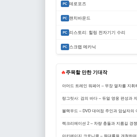
테로포즈
PC
랜치바운드
PC
리스토리: 힐링 전자기기 수리
PC
스크랩 메카닉
PC
🔥
주목할 만한 기대작
아머드 트레인 워페어 – 무장 열차를 지휘
랑그릿사: 검의 바다 – 듀얼 영웅 편성과 
블랙우드 – DVD 대여점 주인과 암살자의
렉크리에이션 2 – 차량 충돌과 지름길 경
아키에이지 크로니클 – 원대륙을 개척하며