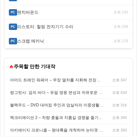
랜치바운드
조회 235
PC
리스토리: 힐링 전자기기 수리
조회 209
PC
스크랩 메카닉
조회 219
PC
🔥
주목할 만한 기대작
아머드 트레인 워페어 – 무장 열차를 지휘해 전장을 돌파하는 생존 전투 게임
조회 347
랑그릿사: 검의 바다 – 듀얼 영웅 편성과 자유로운 탐험을 결합한 판타지 전략 RPG
조회 434
블랙우드 – DVD 대여점 주인과 암살자의 이중생활을 그린 3인칭 액션 스릴러 게임
조회 316
렉크리에이션 2 – 차량 충돌과 지름길 경쟁을 즐기는 오픈월드 아케이드 레이싱 게임
조회 345
아키에이지 크로니클 – 원대륙을 개척하며 논타겟 전투를 즐기는 오픈월드 MMORPG
조회 393