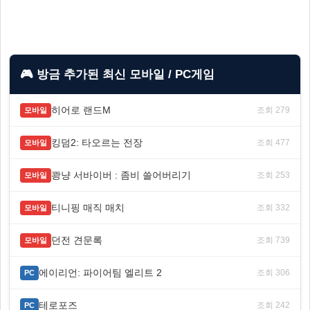
🎮 방금 추가된 최신 모바일 / PC게임
히어로 랜드M
조회 279
모바일
킹덤2: 타오르는 전장
조회 477
모바일
쾅냥 서바이버 : 좀비 쓸어버리기
조회 253
모바일
티니핑 매직 매치
조회 332
모바일
던전 견문록
조회 739
모바일
에이리언: 파이어팀 엘리트 2
조회 306
PC
테로포즈
조회 242
PC