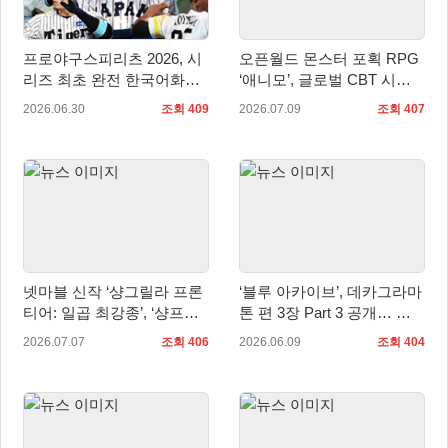
프로야구스피리츠 2026, 시
오픈월드 몬스터 포획 RPG
리즈 최초 완전 한국어화…
‘애니모’, 글로벌 CBT 시
7월 16일 발매
작… 판타지 생태계 직접 만
2026.06.30
조회 409
2026.07.09
조회 407
난다
넷마블 신작 ‘샹그릴라 프론
‘블루 아카이브’, 데카그라마
티어: 일곱 최강종’, ‘샹프로
톤 편 3장 Part 3 공개… 케
의 날’ 기념 특별 방송서 신
이·아리스 무장 추가
2026.07.07
조회 406
2026.06.09
조회 404
규 정보 공개