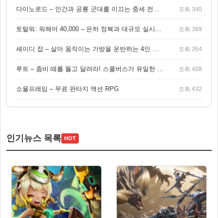
다이노로드 – 인간과 공룡 군대를 이끄는 중세 전략 액션 RPG
조회 340
토탈워: 워해머 40,000 – 은하 정복과 대규모 실시간 전투가 결합된 전략 게임!
조회 389
셰이디 잡 – 살아 움직이는 가방을 운반하는 4인 협동 물리 어드벤처 게임
조회 354
루트 – 좀비 떼를 뚫고 달려라! 스쿨버스가 유일한 집이 되는 4인 협동 생존 게임
조회 408
소울프레임 – 무료 판타지 액션 RPG
조회 432
인기뉴스 목록
HOT