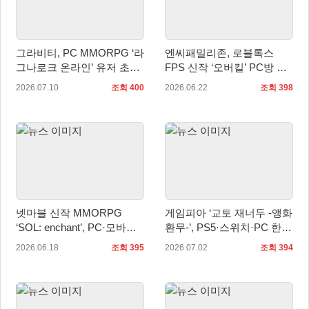
그라비티, PC MMORPG ‘라
엔씨패밀리존, 로블록스
그나로크 온라인’ 유저 초청
FPS 신작 ‘오버킬’ PC방 서
토론회 개최!
비스 시작
2026.07.10
조회 400
2026.06.22
조회 398
넷마블 신작 MMORPG
게임피아 ‘교토 재너두 -앵화
‘SOL: enchant’, PC·모바일
환무-’, PS5·스위치·PC 한국
국내 정식 출시
어판 예약판매… 7월 16일
2026.06.18
조회 395
2026.07.02
조회 394
정식 발매