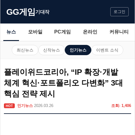
GG게임
기대작
로그인
뉴스
모바일
PC게임
온라인
커뮤니티
최신뉴스
신작뉴스
인기뉴스
이벤트 소식
플레이위드코리아, “IP 확장·개발
체계 혁신·포트폴리오 다변화” 3대
핵심 전략 제시
인기뉴스
2026.03.26
조회: 1,406
HOT