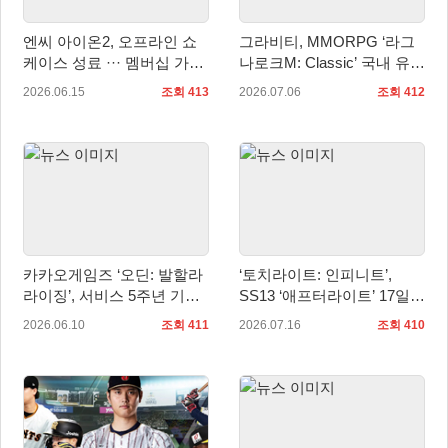
엔씨 아이온2, 오프라인 쇼
그라비티, MMORPG ‘라그
케이스 성료 ··· 멤버십 가격
나로크M: Classic’ 국내 유저
인하 계획 발표
간담회 ‘Fun & Fan Day’ 개
2026.06.15
조회 413
2026.07.06
조회 412
최 예고!
카카오게임즈 ‘오딘: 발할라
‘토치라이트: 인피니트’,
라이징’, 서비스 5주년 기념
SS13 ‘애프터라이트’ 17일
업데이트 사전등록 시작
업데이트
2026.06.10
조회 411
2026.07.16
조회 410