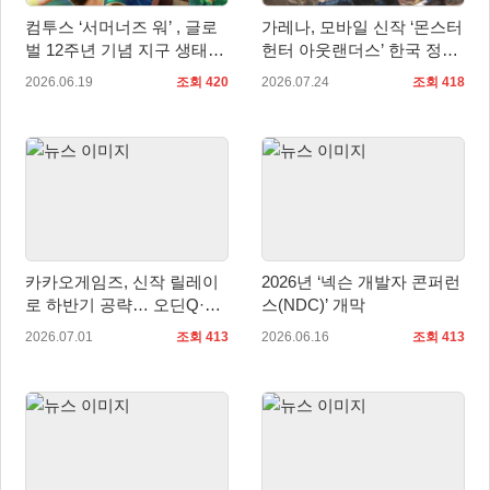
컴투스 ‘서머너즈 워’ , 글로
가레나, 모바일 신작 ‘몬스터
벌 12주년 기념 지구 생태계
헌터 아웃랜더스’ 한국 정식
보호 숲 조성 캠페인 실시
출시 확정… 사전예약 시작
2026.06.19
조회 420
2026.07.24
조회 418
카카오게임즈, 신작 릴레이
2026년 ‘넥슨 개발자 콘퍼런
로 하반기 공략… 오딘Q·도
스(NDC)’ 개막
깨비의세계·갓 세이브 버밍
2026.07.01
조회 413
2026.06.16
조회 413
엄 주목