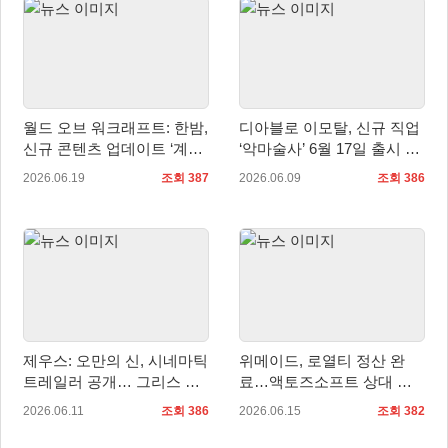
월드 오브 워크래프트: 한밤,
디아블로 이모탈, 신규 직업
신규 콘텐츠 업데이트 ‘계시’
‘악마술사’ 6월 17일 출시 및
적용!
시네마틱 트레일러 공개
2026.06.19
조회 387
2026.06.09
조회 386
제우스: 오만의 신, 시네마틱
위메이드, 로열티 정산 완
트레일러 공개… 그리스 신
료…액토즈소프트 상대 로
화 기반 서사 예고
열티 지급 청구 소송 취하
2026.06.11
조회 386
2026.06.15
조회 382