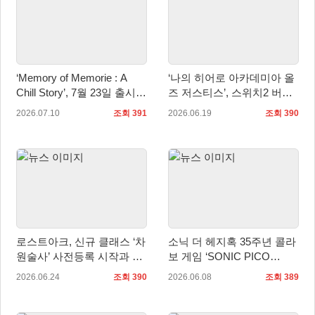
‘Memory of Memorie : A
‘나의 히어로 아카데미아 올
Chill Story’, 7월 23일 출시…
즈 저스티스’, 스위치2 버전
한국어 체험판 배포
9월 3일 발매… 팩맨 미니게
2026.07.10
조회 391
2026.06.19
조회 390
임 추가
로스트아크, 신규 클래스 ‘차
소닉 더 헤지혹 35주년 콜라
원술사’ 사전등록 시작과 함
보 게임 ‘SONIC PICO
께 대규모 여름 이벤트 실시
PARK’ 공개
2026.06.24
조회 390
2026.06.08
조회 389