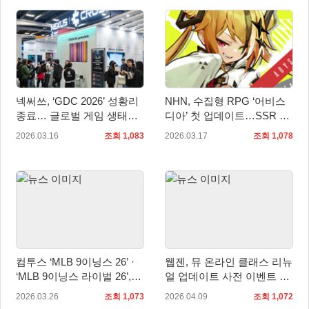
넥써쓰, ‘GDC 2026’ 성황리
NHN, 수집형 RPG ‘어비스
종료… 글로벌 게임 생태계
디아’ 첫 업데이트…SSR 근
확장 가속
거리 탱커 ‘라라티나’ 공개
2026.03.16
조회 1,083
2026.03.17
조회 1,078
컴투스 ‘MLB 9이닝스 26’ ·
웹젠, 뮤 온라인 클래스 리뉴
‘MLB 9이닝스 라이벌 26’,
얼 업데이트 사전 이벤트 진
2026 시즌 개막 맞이 대규모
행
2026.03.26
조회 1,073
2026.04.09
조회 1,072
업데이트 실시