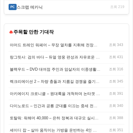
스크랩 메카닉
조회 219
PC
🔥
주목할 만한 기대작
아머드 트레인 워페어 – 무장 열차를 지휘해 전장을 돌파하는 생존 전투 게임
조회 343
랑그릿사: 검의 바다 – 듀얼 영웅 편성과 자유로운 탐험을 결합한 판타지 전략 RPG
조회 431
블랙우드 – DVD 대여점 주인과 암살자의 이중생활을 그린 3인칭 액션 스릴러 게임
조회 316
렉크리에이션 2 – 차량 충돌과 지름길 경쟁을 즐기는 오픈월드 아케이드 레이싱 게임
조회 345
아키에이지 크로니클 – 원대륙을 개척하며 논타겟 전투를 즐기는 오픈월드 MMORPG
조회 391
다이노로드 – 인간과 공룡 군대를 이끄는 중세 전략 액션 RPG
조회 340
토탈워: 워해머 40,000 – 은하 정복과 대규모 실시간 전투가 결합된 전략 게임!
조회 388
셰이디 잡 – 살아 움직이는 가방을 운반하는 4인 협동 물리 어드벤처 게임
조회 351