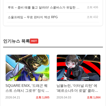
루트 – 좀비 떼를 뚫고 달려라! 스쿨버스가 유일한 집이 되는 4인 협동 생존 게임
조회 406
소울프레임 – 무료 판타지 액션 RPG
조회 432
인기뉴스 목록
HOT
SQUARE ENIX, ‘드래곤 퀘
님블뉴런, ‘이터널 리턴’ 에
스트 스매시 그로우’ 정식 출
‘페르소나5 더 로열’ 콜라보
시
신규 스킨 2종 추가
2026.04.21
조회 1,085
2026.04.03
조회 1,084