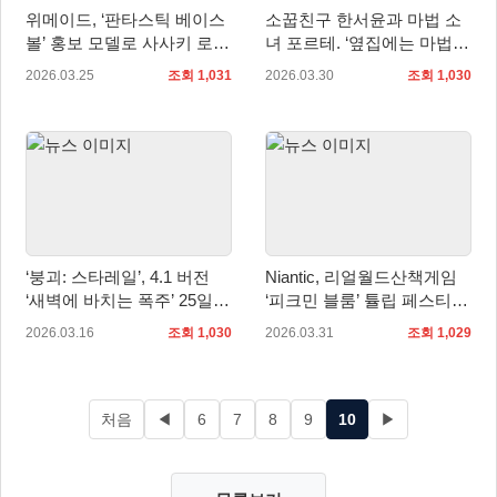
위메이드, ‘판타스틱 베이스
소꿉친구 한서윤과 마법 소
볼’ 홍보 모델로 사사키 로키
녀 포르테. ‘옆집에는 마법소
선수 선정
녀/소꿉친구가 산다’ 펀딩 성
2026.03.25
조회 1,031
2026.03.30
조회 1,030
공!
‘붕괴: 스타레일’, 4.1 버전
Niantic, 리얼월드산책게임
‘새벽에 바치는 폭주’ 25일
‘피크민 블룸’ 튤립 페스티벌
업데이트
이벤트 개최
2026.03.16
조회 1,030
2026.03.31
조회 1,029
처음
◀
6
7
8
9
10
▶