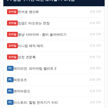
히어로 랜드M
조회 250
모바일
킹덤2: 타오르는 전장
조회 467
모바일
쾅냥 서바이버 : 좀비 쓸어버리기
조회 246
모바일
티니핑 매직 매치
조회 325
모바일
던전 견문록
조회 722
모바일
에이리언: 파이어팀 엘리트 2
조회 302
PC
테로포즈
조회 240
PC
랜치바운드
조회 234
PC
리스토리: 힐링 전자기기 수리
조회 206
PC