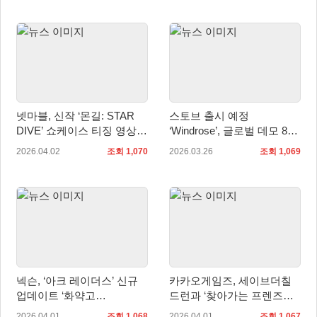
넷마블, 신작 ‘몬길: STAR
스토브 출시 예정
DIVE’ 쇼케이스 티징 영상
‘Windrose’, 글로벌 데모 80
공개
만 명 참여 앞서 해보기 출시
2026.04.02
조회 1,070
2026.03.26
조회 1,069
전 개선 방향 공개
넥슨, ‘아크 레이더스’ 신규
카카오게임즈, 세이브더칠
업데이트 ‘화약고
드런과 ‘찾아가는 프렌즈게
(FLASHPOINT)’ 실시!
임 랜드’ 운영 후원 협약 체
2026.04.01
조회 1,068
2026.04.01
조회 1,067