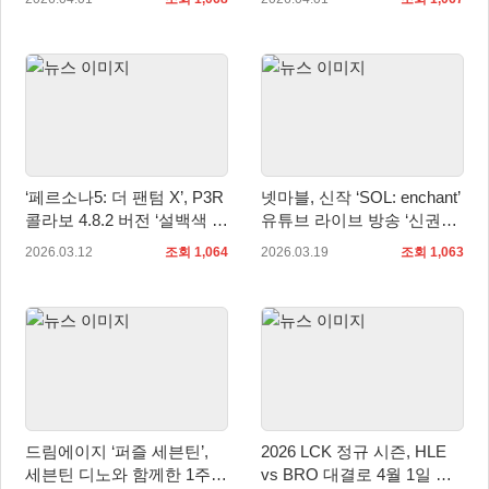
결
‘페르소나5: 더 팬텀 X’, P3R
넷마블, 신작 ‘SOL: enchant’
콜라보 4.8.2 버전 ‘설백색 충
유튜브 라이브 방송 ‘신권회
견의 포효’ 3월 12일 업데이
담’ 19일 오후 8시 실시
2026.03.12
조회 1,064
2026.03.19
조회 1,063
트
드림에이지 ‘퍼즐 세븐틴’,
2026 LCK 정규 시즌, HLE
세븐틴 디노와 함께한 1주년
vs BRO 대결로 4월 1일 개