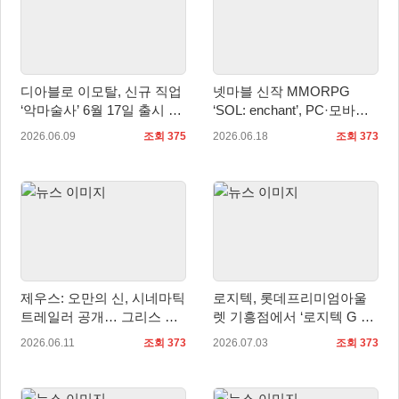
디아블로 이모탈, 신규 직업
넷마블 신작 MMORPG
‘악마술사’ 6월 17일 출시 및
‘SOL: enchant’, PC·모바일
시네마틱 트레일러 공개
국내 정식 출시
2026.06.09
조회 375
2026.06.18
조회 373
제우스: 오만의 신, 시네마틱
로지텍, 롯데프리미엄아울
트레일러 공개… 그리스 신
렛 기흥점에서 ‘로지텍 G 팝
화 기반 서사 예고
업 스토어’ 오픈!
2026.06.11
조회 373
2026.07.03
조회 373