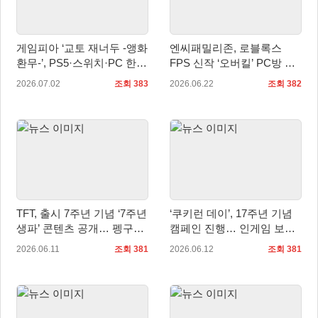
게임피아 ‘교토 재너두 -앵화
엔씨패밀리존, 로블록스
환무-’, PS5·스위치·PC 한국
FPS 신작 ‘오버킬’ PC방 서
어판 예약판매… 7월 16일
비스 시작
2026.07.02
조회 383
2026.06.22
조회 382
정식 발매
TFT, 출시 7주년 기념 ‘7주년
‘쿠키런 데이’, 17주년 기념
생파’ 콘텐츠 공개… 펭구의
캠페인 진행… 인게임 보상
파티 돌아온다
과 경품 이벤트 제공
2026.06.11
조회 381
2026.06.12
조회 381