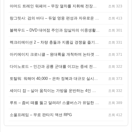
아머드 트레인 워페어 – 무장 열차를 지휘해 전장을 돌파하는 생존 전투 게임
조회 323
랑그릿사: 검의 바다 – 듀얼 영웅 편성과 자유로운 탐험을 결합한 판타지 전략 RPG
조회 413
블랙우드 – DVD 대여점 주인과 암살자의 이중생활을 그린 3인칭 액션 스릴러 게임
조회 301
렉크리에이션 2 – 차량 충돌과 지름길 경쟁을 즐기는 오픈월드 아케이드 레이싱 게임
조회 331
아키에이지 크로니클 – 원대륙을 개척하며 논타겟 전투를 즐기는 오픈월드 MMORPG
조회 371
다이노로드 – 인간과 공룡 군대를 이끄는 중세 전략 액션 RPG
조회 322
토탈워: 워해머 40,000 – 은하 정복과 대규모 실시간 전투가 결합된 전략 게임!
조회 373
셰이디 잡 – 살아 움직이는 가방을 운반하는 4인 협동 물리 어드벤처 게임
조회 332
루트 – 좀비 떼를 뚫고 달려라! 스쿨버스가 유일한 집이 되는 4인 협동 생존 게임
조회 389
소울프레임 – 무료 판타지 액션 RPG
조회 412