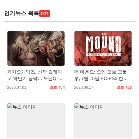
인기뉴스 목록
HOT
카카오게임즈, 신작 릴레이
더 마운드: 오멘 오브 크툴
로 하반기 공략… 오딘Q·도
루, 7월 15일 PC·PS5 한국
깨비의세계·갓 세이브 버밍
어판 출시
2026.07.01
조회 404
2026.06.17
조회 403
엄 주목