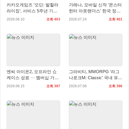
카카오게임즈 ‘오딘: 발할라
가레나, 모바일 신작 ‘몬스터
라이징’, 서비스 5주년 기념
헌터 아웃랜더스’ 한국 정식
업데이트 사전등록 시작
출시 확정… 사전예약 시작
2026.06.10
조회 403
2026.07.24
조회 401
엔씨 아이온2, 오프라인 쇼
그라비티, MMORPG ‘라그
케이스 성료 ··· 멤버십 가격
나로크M: Classic’ 국내 유저
인하 계획 발표
간담회 ‘Fun & Fan Day’ 개
2026.06.15
조회 397
2026.07.06
조회 396
최 예고!