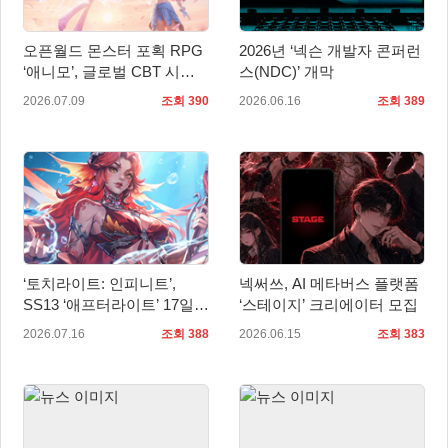
오픈월드 몬스터 포획 RPG
2026년 ‘넥슨 개발자 콘퍼런
‘애니모’, 글로벌 CBT 시
스(NDC)’ 개막
작… 판타지 생태계 직접 만
2026.07.09
조회 390
2026.06.16
조회 389
난다
‘토치라이트: 인피니트’,
넥써쓰, AI 메타버스 플랫폼
SS13 ‘애프터라이트’ 17일
‘스테이지’ 크리에이터 모집
업데이트
2026.07.16
조회 388
2026.06.15
조회 383