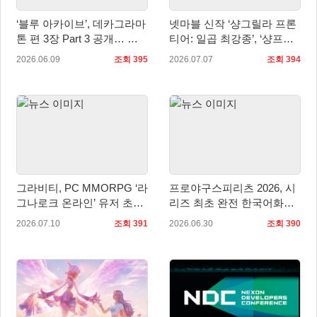
‘블루 아카이브’, 데카그라마
넷마블 신작 ‘샹그릴라 프론
톤 편 3장 Part 3 공개… 케
티어: 일곱 최강종’, ‘샹프로
이·아리스 무장 추가
의 날’ 기념 특별 방송서 신
2026.06.09
조회 395
2026.07.07
조회 394
규 정보 공개
그라비티, PC MMORPG ‘라
프로야구스피리츠 2026, 시
그나로크 온라인’ 유저 초청
리즈 최초 완전 한국어화…
토론회 개최!
7월 16일 발매
2026.07.10
조회 391
2026.06.30
조회 390