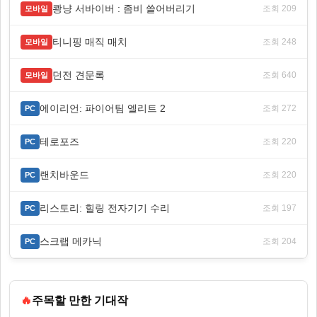
쾅냥 서바이버 : 좀비 쓸어버리기
조회 209
모바일
티니핑 매직 매치
조회 248
모바일
던전 견문록
조회 640
모바일
에이리언: 파이어팀 엘리트 2
조회 272
PC
테로포즈
조회 220
PC
랜치바운드
조회 220
PC
리스토리: 힐링 전자기기 수리
조회 197
PC
스크랩 메카닉
조회 204
PC
🔥
주목할 만한 기대작