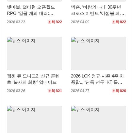
넷마블, 멀티형 오픈월드
넥슨, ‘바람의나라’ 30주년
RPG ‘일곱 개의 대죄:
크로스 이벤트 ‘어셈블 페스
Origin’ 그랜드 론칭 앞서 모
티벌’ 실시!
2026.03.23
조회 822
2026.04.09
조회 822
바일 다운로드 시작
웹젠 뮤 모나크2, 신규 콘텐
2026 LCK 정규 시즌 4주 차
츠 ‘불사의 회랑’ 업데이트
종합... ‘단독 선두’ KT 롤스
터, 팀 창단 이후 첫 개막 8연
2026.03.26
조회 821
2026.04.27
조회 820
승