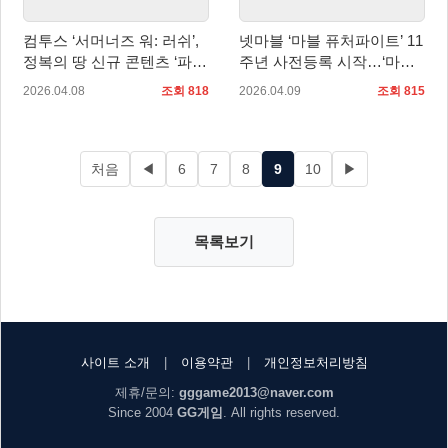
컴투스 ‘서머너즈 워: 러쉬’,
넷마블 ‘마블 퓨처파이트’ 11
정복의 땅 신규 콘텐츠 ‘파
주년 사전등록 시작…‘마블
견’ 추가
라이벌즈’와 콜라보
2026.04.08
조회 818
2026.04.09
조회 815
처음
◀
6
7
8
9
10
▶
목록보기
사이트 소개
|
이용약관
|
개인정보처리방침
제휴/문의:
gggame2013@naver.com
Since 2004
GG게임
. All rights reserved.