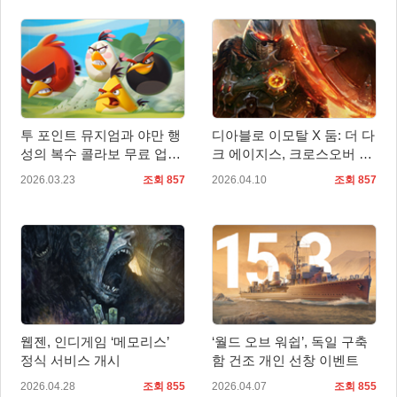
투 포인트 뮤지엄과 야만 행
디아블로 이모탈 X 둠: 더 다
성의 복수 콜라보 무료 업데
크 에이지스, 크로스오버 이
이트 지금 사용 가능!
벤트 오는 16일(목) 시작
2026.03.23
조회 857
2026.04.10
조회 857
웹젠, 인디게임 ‘메모리스’
‘월드 오브 워쉽’, 독일 구축
정식 서비스 개시
함 건조 개인 선창 이벤트
2026.04.28
조회 855
2026.04.07
조회 855