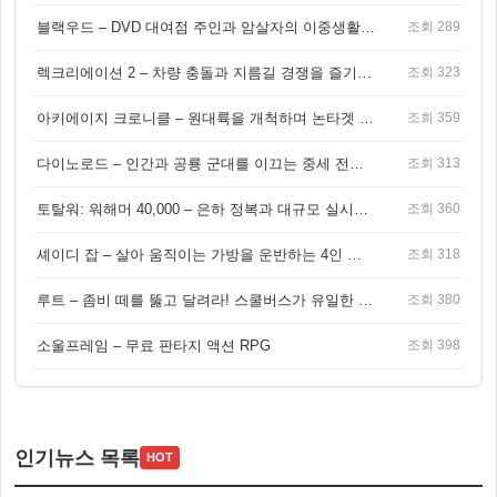
블랙우드 – DVD 대여점 주인과 암살자의 이중생활을 그린 3인칭 액션 스릴러 게임
조회 289
렉크리에이션 2 – 차량 충돌과 지름길 경쟁을 즐기는 오픈월드 아케이드 레이싱 게임
조회 323
아키에이지 크로니클 – 원대륙을 개척하며 논타겟 전투를 즐기는 오픈월드 MMORPG
조회 359
다이노로드 – 인간과 공룡 군대를 이끄는 중세 전략 액션 RPG
조회 313
토탈워: 워해머 40,000 – 은하 정복과 대규모 실시간 전투가 결합된 전략 게임!
조회 360
셰이디 잡 – 살아 움직이는 가방을 운반하는 4인 협동 물리 어드벤처 게임
조회 318
루트 – 좀비 떼를 뚫고 달려라! 스쿨버스가 유일한 집이 되는 4인 협동 생존 게임
조회 380
소울프레임 – 무료 판타지 액션 RPG
조회 398
인기뉴스 목록
HOT