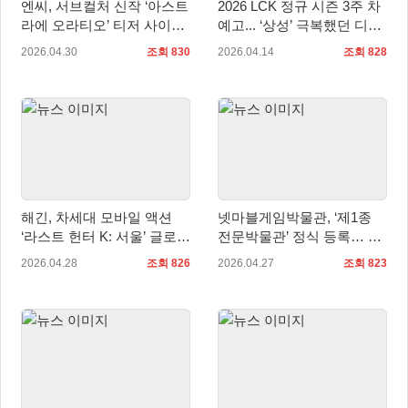
엔씨, 서브컬처 신작 ‘아스트
2026 LCK 정규 시즌 3주 차
라에 오라티오’ 티저 사이트
예고... ‘상성’ 극복했던 디플
오픈
러스 기아, KT 롤스터-T1 만
2026.04.30
조회 830
2026.04.14
조회 828
난다
해긴, 차세대 모바일 액션
넷마블게임박물관, ‘제1종
‘라스트 헌터 K: 서울’ 글로벌
전문박물관’ 정식 등록… 5
13개국 정식 출시
월 가정의 달 기념 풍성한 이
2026.04.28
조회 826
2026.04.27
조회 823
벤트 전개