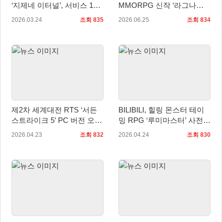
‘지제네 이터널’, 서비스 1주
MMORPG 신작 ‘라그나로
년 앞두고 생방송 진행
크3’ 대만·홍콩·마카오 지역
2026.03.24
조회 835
2026.06.25
조회 834
TBT 실시!
제2차 세계대전 RTS ‘서든
BILIBILI, 힐링 몬스터 테이
스트라이크 5’ PC 버전 오늘
밍 RPG ‘루미마스터’ 사전예
출시, 향후 PS5 출시 및 한
약 개시…5월 8일 CBT 진행
2026.04.23
조회 832
2026.04.24
조회 830
국어 업데이트 예정