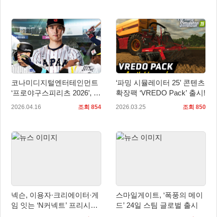
코나미디지털엔터테인먼트
‘파밍 시뮬레이터 25’ 콘텐츠
‘프로야구스피리츠 2026’, 7
확장팩 ‘VREDO Pack’ 출시!
월 16일 PS5 및 스팀 버전
2026.04.16
조회 854
2026.03.25
조회 850
전 세계 동시 출시
넥슨, 이용자∙크리에이터∙게
스마일게이트, ‘폭풍의 메이
임 잇는 ‘N커넥트’ 프리시즌
드’ 24일 스팀 글로벌 출시
시작