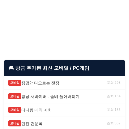
🎮 방금 추가된 최신 모바일 / PC게임
킹덤2: 타오르는 전장
조회 298
모바일
쾅냥 서바이버 : 좀비 쓸어버리기
조회 164
모바일
티니핑 매직 매치
조회 183
모바일
던전 견문록
조회 567
모바일