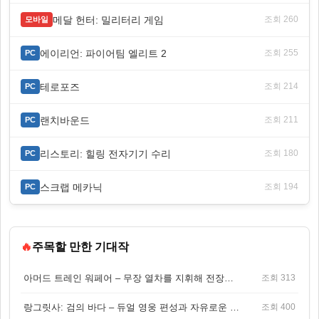
메달 헌터: 밀리터리 게임
조회 260
모바일
에이리언: 파이어팀 엘리트 2
조회 255
PC
테로포즈
조회 214
PC
랜치바운드
조회 211
PC
리스토리: 힐링 전자기기 수리
조회 180
PC
스크랩 메카닉
조회 194
PC
🔥
주목할 만한 기대작
아머드 트레인 워페어 – 무장 열차를 지휘해 전장을 돌파하는 생존 전투 게임
조회 313
랑그릿사: 검의 바다 – 듀얼 영웅 편성과 자유로운 탐험을 결합한 판타지 전략 RPG
조회 400