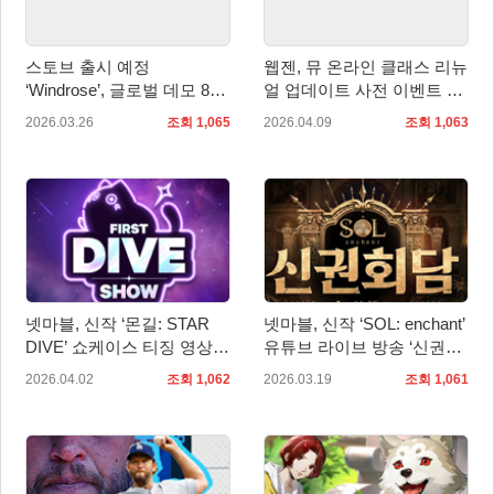
스토브 출시 예정
웹젠, 뮤 온라인 클래스 리뉴
‘Windrose’, 글로벌 데모 80
얼 업데이트 사전 이벤트 진
만 명 참여 앞서 해보기 출시
행
2026.03.26
조회 1,065
2026.04.09
조회 1,063
전 개선 방향 공개
넷마블, 신작 ‘몬길: STAR
넷마블, 신작 ‘SOL: enchant’
DIVE’ 쇼케이스 티징 영상
유튜브 라이브 방송 ‘신권회
공개
담’ 19일 오후 8시 실시
2026.04.02
조회 1,062
2026.03.19
조회 1,061