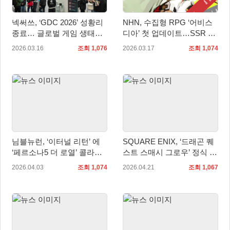
넥써쓰, ‘GDC 2026’ 성황리
NHN, 수집형 RPG ‘어비스
종료… 글로벌 게임 생태계
디아’ 첫 업데이트…SSR 근
확장 가속
거리 탱커 ‘라라티나’ 공개
2026.03.16
조회 1,076
2026.03.17
조회 1,074
님블뉴런, ‘이터널 리턴’ 에
SQUARE ENIX, ‘드래곤 퀘
‘페르소나5 더 로열’ 콜라보
스트 스매시 그로우’ 정식 출
신규 스킨 2종 추가
시
2026.04.03
조회 1,074
2026.04.21
조회 1,067