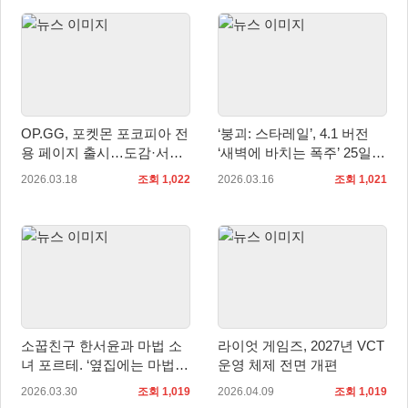
OP.GG, 포켓몬 포코피아 전
‘붕괴: 스타레일’, 4.1 버전
용 페이지 출시…도감·서식
‘새벽에 바치는 폭주’ 25일
지 정보 한눈에 확인
업데이트
2026.03.18
조회 1,022
2026.03.16
조회 1,021
소꿉친구 한서윤과 마법 소
라이엇 게임즈, 2027년 VCT
녀 포르테. ‘옆집에는 마법소
운영 체제 전면 개편
녀/소꿉친구가 산다’ 펀딩 성
2026.03.30
조회 1,019
2026.04.09
조회 1,019
공!