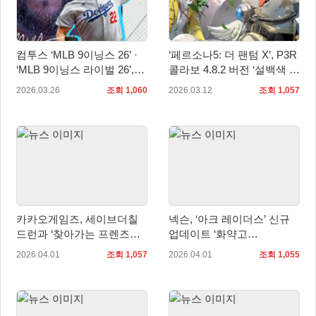
컴투스 ‘MLB 9이닝스 26’ ·
‘페르소나5: 더 팬텀 X’, P3R
‘MLB 9이닝스 라이벌 26’,
콜라보 4.8.2 버전 ‘설백색 충
2026 시즌 개막 맞이 대규모
견의 포효’ 3월 12일 업데이
2026.03.26
조회 1,060
2026.03.12
조회 1,057
업데이트 실시
트
카카오게임즈, 세이브더칠
넥슨, ‘아크 레이더스’ 신규
드런과 ‘찾아가는 프렌즈게
업데이트 ‘화약고
임 랜드’ 운영 후원 협약 체
(FLASHPOINT)’ 실시!
2026.04.01
조회 1,057
2026.04.01
조회 1,055
결