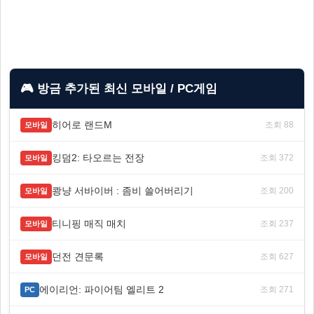
🎮 방금 추가된 최신 모바일 / PC게임
히어로 랜드M
조회 88
모바일
킹덤2: 타오르는 전장
조회 372
모바일
쾅냥 서바이버 : 좀비 쓸어버리기
조회 200
모바일
티니핑 매직 매치
조회 237
모바일
던전 견문록
조회 627
모바일
에이리언: 파이어팀 엘리트 2
조회 271
PC