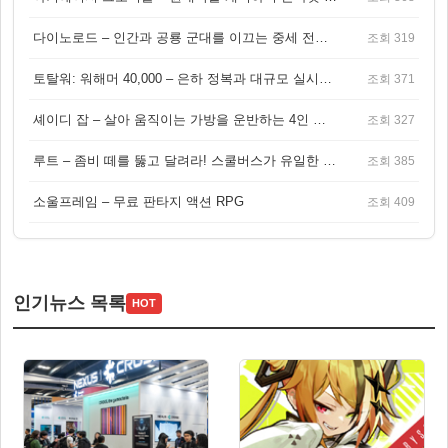
다이노로드 – 인간과 공룡 군대를 이끄는 중세 전략 액션 RPG
조회 319
토탈워: 워해머 40,000 – 은하 정복과 대규모 실시간 전투가 결합된 전략 게임!
조회 371
셰이디 잡 – 살아 움직이는 가방을 운반하는 4인 협동 물리 어드벤처 게임
조회 327
루트 – 좀비 떼를 뚫고 달려라! 스쿨버스가 유일한 집이 되는 4인 협동 생존 게임
조회 385
소울프레임 – 무료 판타지 액션 RPG
조회 409
인기뉴스 목록
HOT