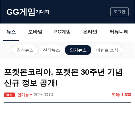
GG게임
기대작
로그인
뉴스
모바일
PC게임
온라인
커뮤니티
최신뉴스
신작뉴스
인기뉴스
이벤트 소식
포켓몬코리아, 포켓몬 30주년 기념
신규 정보 공개!
인기뉴스
2026.03.04
조회: 1,638
HOT