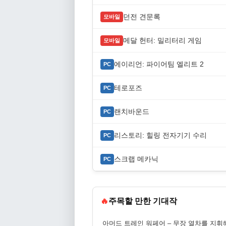
던전 견문록
모바일
메달 헌터: 밀리터리 게임
모바일
에이리언: 파이어팀 엘리트 2
PC
테로포즈
PC
랜치바운드
PC
리스토리: 힐링 전자기기 수리
PC
스크랩 메카닉
PC
🔥
주목할 만한 기대작
아머드 트레인 워페어 – 무장 열차를 지휘