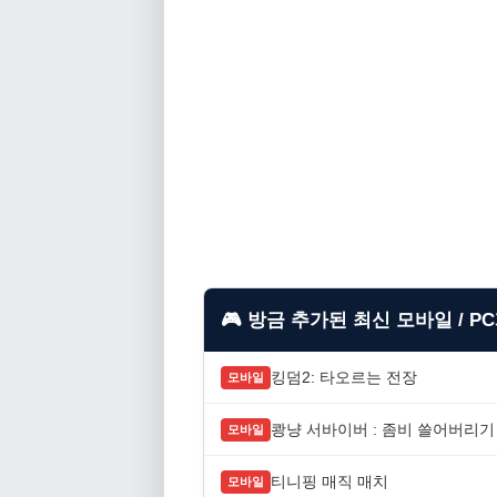
🎮 방금 추가된 최신 모바일 / P
킹덤2: 타오르는 전장
모바일
쾅냥 서바이버 : 좀비 쓸어버리기
모바일
티니핑 매직 매치
모바일