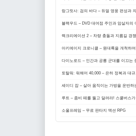
랑그릿사: 검의 바다 – 듀얼 영웅 편성과 
블랙우드 – DVD 대여점 주인과 암살자의
렉크리에이션 2 – 차량 충돌과 지름길 경
아키에이지 크로니클 – 원대륙을 개척하며
다이노로드 – 인간과 공룡 군대를 이끄는 중
토탈워: 워해머 40,000 – 은하 정복과 
셰이디 잡 – 살아 움직이는 가방을 운반하
루트 – 좀비 떼를 뚫고 달려라! 스쿨버스가
소울프레임 – 무료 판타지 액션 RPG