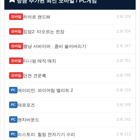
🎮 방금 추가된 최신 모바일 / PC게임
히어로 랜드M
조회 328
모바일
킹덤2: 타오르는 전장
조회 504
모바일
쾅냥 서바이버 : 좀비 쓸어버리기
조회 267
모바일
티니핑 매직 매치
조회 351
모바일
던전 견문록
조회 766
모바일
에이리언: 파이어팀 엘리트 2
조회 316
PC
테로포즈
조회 248
PC
랜치바운드
조회 242
PC
리스토리: 힐링 전자기기 수리
조회 213
PC