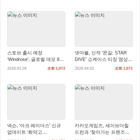
스토브 출시 예정
넷마블, 신작 ‘몬길: STAR
‘Windrose’, 글로벌 데모 80
DIVE’ 쇼케이스 티징 영상
만 명 참여 앞서 해보기 출시
공개
2026.03.26
조회 1,072
2026.04.02
조회 1,071
전 개선 방향 공개
넥슨, ‘아크 레이더스’ 신규
카카오게임즈, 세이브더칠
업데이트 ‘화약고
드런과 ‘찾아가는 프렌즈게
(FLASHPOINT)’ 실시!
임 랜드’ 운영 후원 협약 체