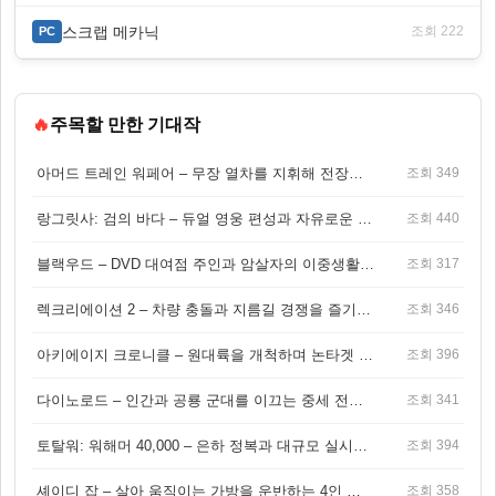
스크랩 메카닉
조회 222
PC
🔥
주목할 만한 기대작
아머드 트레인 워페어 – 무장 열차를 지휘해 전장을 돌파하는 생존 전투 게임
조회 349
랑그릿사: 검의 바다 – 듀얼 영웅 편성과 자유로운 탐험을 결합한 판타지 전략 RPG
조회 440
블랙우드 – DVD 대여점 주인과 암살자의 이중생활을 그린 3인칭 액션 스릴러 게임
조회 317
렉크리에이션 2 – 차량 충돌과 지름길 경쟁을 즐기는 오픈월드 아케이드 레이싱 게임
조회 346
아키에이지 크로니클 – 원대륙을 개척하며 논타겟 전투를 즐기는 오픈월드 MMORPG
조회 396
다이노로드 – 인간과 공룡 군대를 이끄는 중세 전략 액션 RPG
조회 341
토탈워: 워해머 40,000 – 은하 정복과 대규모 실시간 전투가 결합된 전략 게임!
조회 394
셰이디 잡 – 살아 움직이는 가방을 운반하는 4인 협동 물리 어드벤처 게임
조회 358