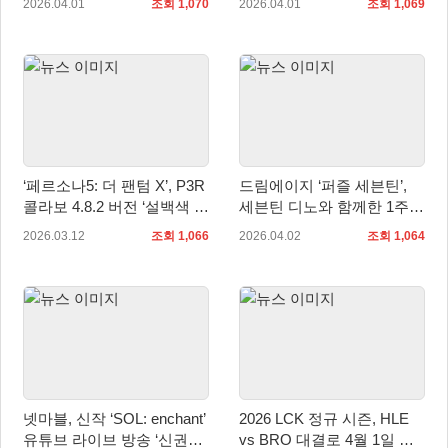
2026.04.01
조회 1,070
2026.04.01
조회 1,069
결
‘페르소나5: 더 팬텀 X’, P3R
드림에이지 ‘퍼즐 세븐틴’,
콜라보 4.8.2 버전 ‘설백색 충
세븐틴 디노와 함께한 1주년
견의 포효’ 3월 12일 업데이
라이브 방송 성황리에 종료
2026.03.12
조회 1,066
2026.04.02
조회 1,064
트
넷마블, 신작 ‘SOL: enchant’
2026 LCK 정규 시즌, HLE
유튜브 라이브 방송 ‘신권회
vs BRO 대결로 4월 1일 개