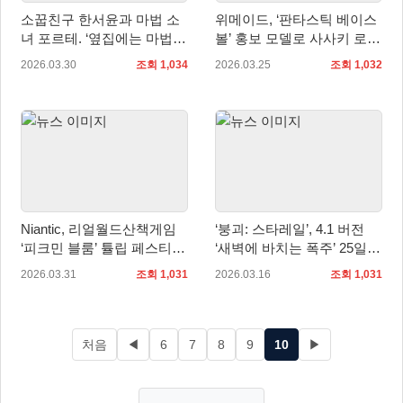
소꿉친구 한서윤과 마법 소
위메이드, ‘판타스틱 베이스
녀 포르테. ‘옆집에는 마법소
볼’ 홍보 모델로 사사키 로키
녀/소꿉친구가 산다’ 펀딩 성
선수 선정
2026.03.30
조회 1,034
2026.03.25
조회 1,032
공!
Niantic, 리얼월드산책게임
‘붕괴: 스타레일’, 4.1 버전
‘피크민 블룸’ 튤립 페스티벌
‘새벽에 바치는 폭주’ 25일
이벤트 개최
업데이트
2026.03.31
조회 1,031
2026.03.16
조회 1,031
처음
◀
6
7
8
9
10
▶