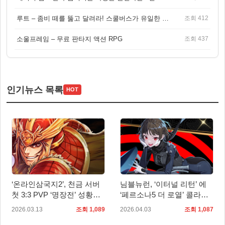
루트 – 좀비 떼를 뚫고 달려라! 스쿨버스가 유일한 집이 되는 4인 협동 생존 게임
조회 412
소울프레임 – 무료 판타지 액션 RPG
조회 437
인기뉴스 목록
HOT
‘온라인삼국지2’, 천금 서버
님블뉴런, ‘이터널 리턴’ 에
첫 3:3 PVP ‘명장전’ 성황리
‘페르소나5 더 로열’ 콜라보
종료
신규 스킨 2종 추가
2026.03.13
조회 1,089
2026.04.03
조회 1,087