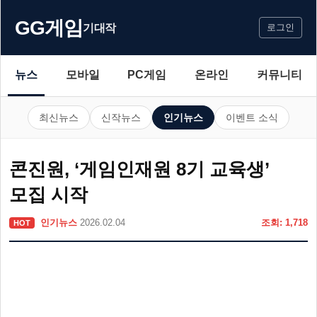
GG게임
기대작
로그인
뉴스
모바일
PC게임
온라인
커뮤니티
최신뉴스
신작뉴스
인기뉴스
이벤트 소식
콘진원, ‘게임인재원 8기 교육생’
모집 시작
인기뉴스
2026.02.04
조회: 1,718
HOT