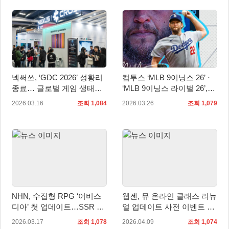
넥써쓰, ‘GDC 2026’ 성황리
컴투스 ‘MLB 9이닝스 26’ ·
종료… 글로벌 게임 생태계
‘MLB 9이닝스 라이벌 26’,
확장 가속
2026 시즌 개막 맞이 대규모
2026.03.16
조회 1,084
2026.03.26
조회 1,079
업데이트 실시
NHN, 수집형 RPG ‘어비스
웹젠, 뮤 온라인 클래스 리뉴
디아’ 첫 업데이트…SSR 근
얼 업데이트 사전 이벤트 진
거리 탱커 ‘라라티나’ 공개
행
2026.03.17
조회 1,078
2026.04.09
조회 1,074