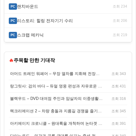
랜치바운드
조회 234
PC
리스토리: 힐링 전자기기 수리
조회 206
PC
스크랩 메카닉
조회 219
PC
🔥
주목할 만한 기대작
아머드 트레인 워페어 – 무장 열차를 지휘해 전장을 돌파하는 생존 전투 게임
조회 343
랑그릿사: 검의 바다 – 듀얼 영웅 편성과 자유로운 탐험을 결합한 판타지 전략 RPG
조회 431
블랙우드 – DVD 대여점 주인과 암살자의 이중생활을 그린 3인칭 액션 스릴러 게임
조회 316
렉크리에이션 2 – 차량 충돌과 지름길 경쟁을 즐기는 오픈월드 아케이드 레이싱 게임
조회 345
아키에이지 크로니클 – 원대륙을 개척하며 논타겟 전투를 즐기는 오픈월드 MMORPG
조회 391
다이노로드 – 인간과 공룡 군대를 이끄는 중세 전략 액션 RPG
조회 340