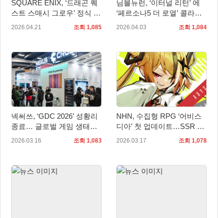
SQUARE ENIX, ‘드래곤 퀘
님블뉴런, ‘이터널 리턴’ 에
스트 스매시 그로우’ 정식 출
‘페르소나5 더 로열’ 콜라보
시
신규 스킨 2종 추가
2026.04.21
조회 1,085
2026.04.03
조회 1,084
넥써쓰, ‘GDC 2026’ 성황리
NHN, 수집형 RPG ‘어비스
종료… 글로벌 게임 생태계
디아’ 첫 업데이트…SSR 근
확장 가속
거리 탱커 ‘라라티나’ 공개
2026.03.16
조회 1,083
2026.03.17
조회 1,078