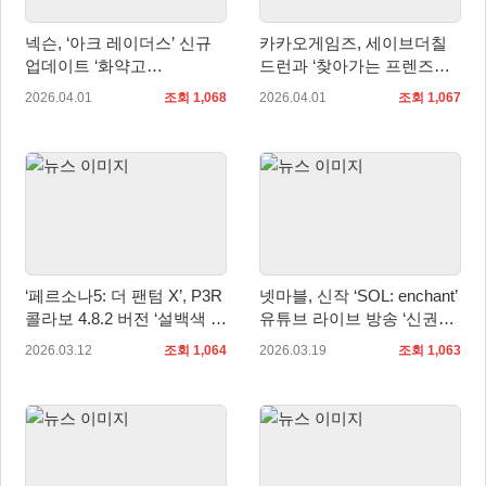
넥슨, ‘아크 레이더스’ 신규
카카오게임즈, 세이브더칠
업데이트 ‘화약고
드런과 ‘찾아가는 프렌즈게
(FLASHPOINT)’ 실시!
임 랜드’ 운영 후원 협약 체
2026.04.01
조회 1,068
2026.04.01
조회 1,067
결
‘페르소나5: 더 팬텀 X’, P3R
넷마블, 신작 ‘SOL: enchant’
콜라보 4.8.2 버전 ‘설백색 충
유튜브 라이브 방송 ‘신권회
견의 포효’ 3월 12일 업데이
담’ 19일 오후 8시 실시
2026.03.12
조회 1,064
2026.03.19
조회 1,063
트