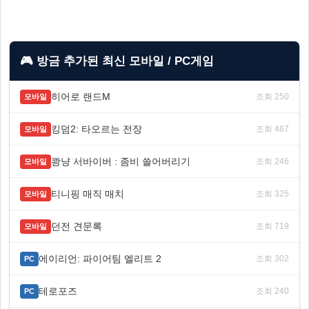
🎮 방금 추가된 최신 모바일 / PC게임
히어로 랜드M
조회 250
모바일
킹덤2: 타오르는 전장
조회 467
모바일
쾅냥 서바이버 : 좀비 쓸어버리기
조회 246
모바일
티니핑 매직 매치
조회 325
모바일
던전 견문록
조회 719
모바일
에이리언: 파이어팀 엘리트 2
조회 302
PC
테로포즈
조회 240
PC