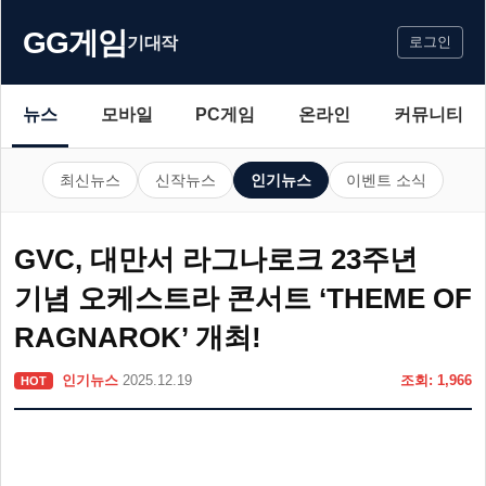
GG게임
기대작
로그인
뉴스
모바일
PC게임
온라인
커뮤니티
최신뉴스
신작뉴스
인기뉴스
이벤트 소식
GVC, 대만서 라그나로크 23주년
기념 오케스트라 콘서트 ‘THEME OF
RAGNAROK’ 개최!
인기뉴스
2025.12.19
조회: 1,966
HOT