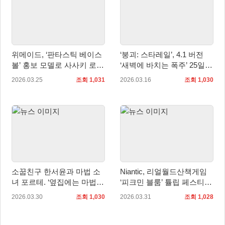
위메이드, ‘판타스틱 베이스
‘붕괴: 스타레일’, 4.1 버전
볼’ 홍보 모델로 사사키 로키
‘새벽에 바치는 폭주’ 25일
선수 선정
업데이트
2026.03.25
조회 1,031
2026.03.16
조회 1,030
소꿉친구 한서윤과 마법 소
Niantic, 리얼월드산책게임
녀 포르테. ‘옆집에는 마법소
‘피크민 블룸’ 튤립 페스티벌
녀/소꿉친구가 산다’ 펀딩 성
이벤트 개최
2026.03.30
조회 1,030
2026.03.31
조회 1,028
공!