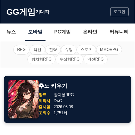
GG게임
기대작
로그인
뉴스
모바일
PC게임
온라인
커뮤니티
RPG
액션
전략
슈팅
스포츠
MMORPG
방치형RPG
수집형RPG
액션RPG
추노 키우기
장르
방치형RPG
제작사
DwG
출시일
2026.06.08
조회수
1,751회