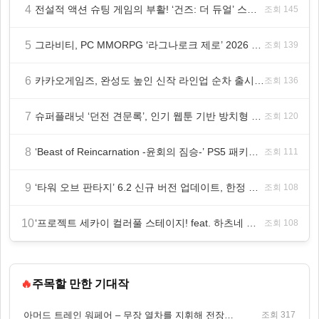
4
전설적 액션 슈팅 게임의 부활! ‘건즈: 더 듀얼’ 스팀(Steam) 8월 14일 정식 오픈
조회 145
5
그라비티, PC MMORPG ‘라그나로크 제로’ 2026 여름 프로모션 진행!
조회 139
6
카카오게임즈, 완성도 높인 신작 라인업 순차 출시 ‘속도’
조회 136
7
슈퍼플래닛 ‘던전 견문록’, 인기 웹툰 기반 방치형 RPG로 글로벌 정식 출시
조회 120
8
‘Beast of Reincarnation -윤회의 짐승-’ PS5 패키지판 8월 4일 금일 발매
조회 111
9
‘타워 오브 판타지’ 6.2 신규 버전 업데이트, 한정 레플리카 ‘겔피인’ 등장
조회 108
10
‘프로젝트 세카이 컬러풀 스테이지! feat. 하츠네 미쿠’ 온리 샵·페어·그라떼 개최
조회 108
🔥
주목할 만한 기대작
아머드 트레인 워페어 – 무장 열차를 지휘해 전장을 돌파하는 생존 전투 게임
조회 317