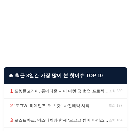
🔥 최근 3일간 가장 많이 본 핫이슈 TOP 10
1
포켓몬코리아, 롯데타운 서머 마켓 첫 협업 프로젝트 ‘포켓몬 별빛낙원’ 개최
조회 230
2
‘로그W: 리메인즈 오브 갓’, 사전예약 시작
조회 187
3
로스트아크, 맘스터치와 함께 ‘모코코 썸머 바캉스 세트’ 출시
조회 164