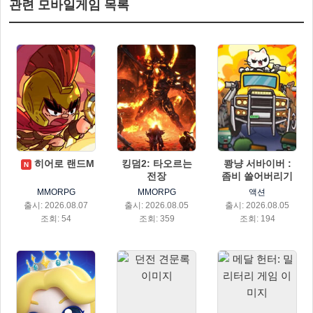
관련 모바일게임 목록
히어로 랜드M
킹덤2: 타오르는
쾅냥 서바이버 :
N
전장
좀비 쓸어버리기
MMORPG
MMORPG
액션
출시: 2026.08.07
출시: 2026.08.05
출시: 2026.08.05
조회: 54
조회: 359
조회: 194