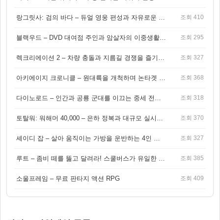
랑그릿사: 검의 바다 – 듀얼 영웅 편성과 자유로운 탐험을 결합한 판타지 전략 RPG
조회 410
블랙우드 – DVD 대여점 주인과 암살자의 이중생활을 그린 3인칭 액션 스릴러 게임
조회 295
렉크리에이션 2 – 차량 충돌과 지름길 경쟁을 즐기는 오픈월드 아케이드 레이싱 게임
조회 327
아키에이지 크로니클 – 원대륙을 개척하며 논타겟 전투를 즐기는 오픈월드 MMORPG
조회 368
다이노로드 – 인간과 공룡 군대를 이끄는 중세 전략 액션 RPG
조회 318
토탈워: 워해머 40,000 – 은하 정복과 대규모 실시간 전투가 결합된 전략 게임!
조회 370
셰이디 잡 – 살아 움직이는 가방을 운반하는 4인 협동 물리 어드벤처 게임
조회 327
루트 – 좀비 떼를 뚫고 달려라! 스쿨버스가 유일한 집이 되는 4인 협동 생존 게임
조회 385
소울프레임 – 무료 판타지 액션 RPG
조회 409