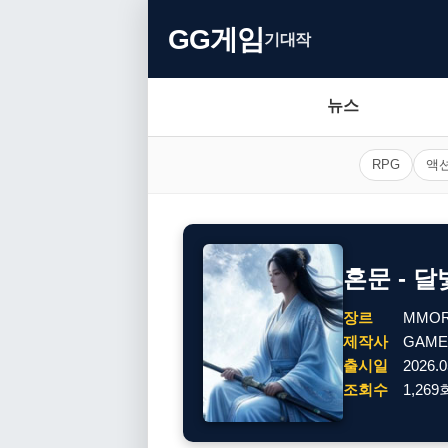
GG게임
기대작
뉴스
RPG
액
혼문 - 달
장르
MMO
제작사
GAME
출시일
2026.0
조회수
1,269