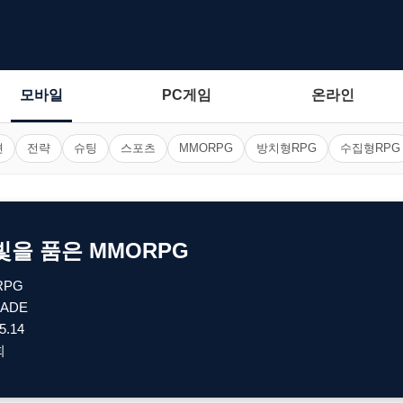
모바일
PC게임
온라인
션
전략
슈팅
스포츠
MMORPG
방치형RPG
수집형RPG
빛을 품은 MMORPG
RPG
ADE
5.14
회