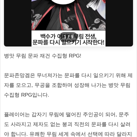
1
/
9
병맛 무림 문파 재건 수집형 RPG!
문파존망겜은 무너져가는 문파를 다시 일으키기 위해 제
자를 모으고, 무공을 조합하며 성장해 나가는 병맛 무림
수집형 RPG입니다.
플레이어는 갑자기 무림에 떨어진 주인공이 되어, 문주
도 사라지고 제자도 없는 붕괴 직전의 문파를 다시 살려
야 합니다. 유쾌한 무림 세계 속에서 선택에 따라 달라지