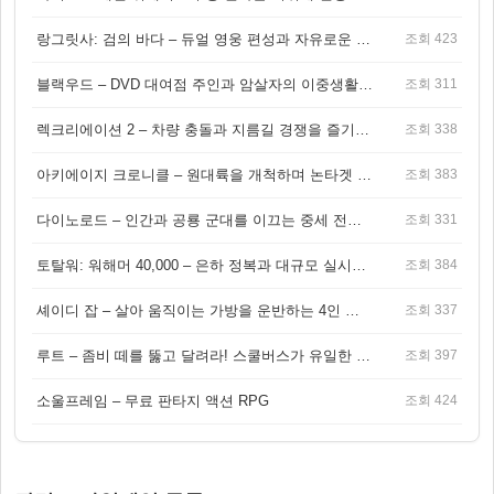
랑그릿사: 검의 바다 – 듀얼 영웅 편성과 자유로운 탐험을 결합한 판타지 전략 RPG
조회 423
블랙우드 – DVD 대여점 주인과 암살자의 이중생활을 그린 3인칭 액션 스릴러 게임
조회 311
렉크리에이션 2 – 차량 충돌과 지름길 경쟁을 즐기는 오픈월드 아케이드 레이싱 게임
조회 338
아키에이지 크로니클 – 원대륙을 개척하며 논타겟 전투를 즐기는 오픈월드 MMORPG
조회 383
다이노로드 – 인간과 공룡 군대를 이끄는 중세 전략 액션 RPG
조회 331
토탈워: 워해머 40,000 – 은하 정복과 대규모 실시간 전투가 결합된 전략 게임!
조회 384
셰이디 잡 – 살아 움직이는 가방을 운반하는 4인 협동 물리 어드벤처 게임
조회 337
루트 – 좀비 떼를 뚫고 달려라! 스쿨버스가 유일한 집이 되는 4인 협동 생존 게임
조회 397
소울프레임 – 무료 판타지 액션 RPG
조회 424