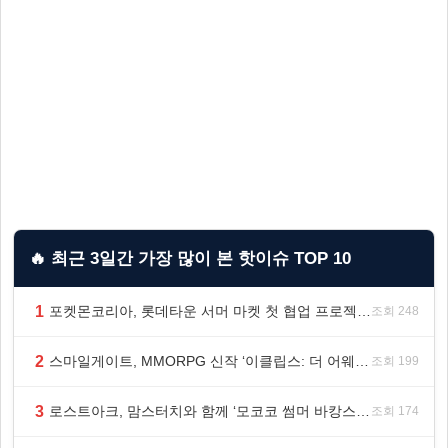
🔥 최근 3일간 가장 많이 본 핫이슈 TOP 10
1
포켓몬코리아, 롯데타운 서머 마켓 첫 협업 프로젝트 ‘포켓몬 별빛낙원’ 개최
조회 248
2
스마일게이트, MMORPG 신작 ‘이클립스: 더 어웨이크닝’ 9월 10일 론칭!
조회 199
3
로스트아크, 맘스터치와 함께 ‘모코코 썸머 바캉스 세트’ 출시
조회 174