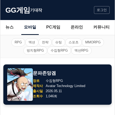
GG게임
기대작
로그인
뉴스
모바일
PC게임
온라인
커뮤니티
RPG
액션
전략
슈팅
스포츠
MMORPG
방치형RPG
수집형RPG
액션RPG
문파존망겜
장르
수집형RPG
제작사
Avatar Technology Limited
출시일
2026.05.11
조회수
1,046회