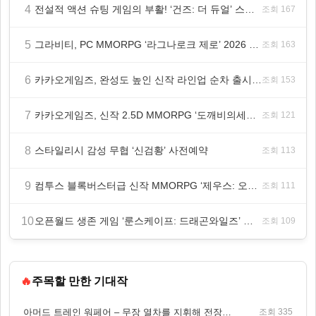
4
전설적 액션 슈팅 게임의 부활! ‘건즈: 더 듀얼’ 스팀(Steam) 8월 14일 정식 오픈
조회 167
5
그라비티, PC MMORPG ‘라그나로크 제로’ 2026 여름 프로모션 진행!
조회 163
6
카카오게임즈, 완성도 높인 신작 라인업 순차 출시 ‘속도’
조회 153
7
카카오게임즈, 신작 2.5D MMORPG ‘도깨비의세계’ 천만 배우 박지훈 광고 모델 발탁
조회 121
8
스타일리시 감성 무협 ‘신검황’ 사전예약
조회 113
9
컴투스 블록버스터급 신작 MMORPG ‘제우스: 오만의 신’, 8월 26일 출시!
조회 111
10
오픈월드 생존 게임 ‘룬스케이프: 드래곤와일즈’ 대규모 유저 편의성 개선 및 사이드 퀘스트 업데이트
조회 109
🔥
주목할 만한 기대작
아머드 트레인 워페어 – 무장 열차를 지휘해 전장을 돌파하는 생존 전투 게임
조회 335