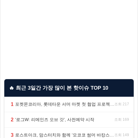
🔥 최근 3일간 가장 많이 본 핫이슈 TOP 10
1
포켓몬코리아, 롯데타운 서머 마켓 첫 협업 프로젝트 ‘포켓몬 별빛낙원’ 개최
조회 217
2
‘로그W: 리메인즈 오브 갓’, 사전예약 시작
조회 169
3
로스트아크, 맘스터치와 함께 ‘모코코 썸머 바캉스 세트’ 출시
조회 149