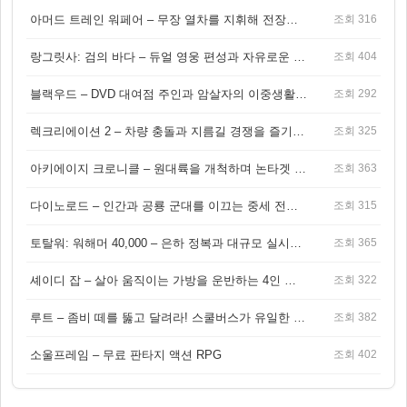
아머드 트레인 워페어 – 무장 열차를 지휘해 전장을 돌파하는 생존 전투 게임
조회 316
랑그릿사: 검의 바다 – 듀얼 영웅 편성과 자유로운 탐험을 결합한 판타지 전략 RPG
조회 404
블랙우드 – DVD 대여점 주인과 암살자의 이중생활을 그린 3인칭 액션 스릴러 게임
조회 292
렉크리에이션 2 – 차량 충돌과 지름길 경쟁을 즐기는 오픈월드 아케이드 레이싱 게임
조회 325
아키에이지 크로니클 – 원대륙을 개척하며 논타겟 전투를 즐기는 오픈월드 MMORPG
조회 363
다이노로드 – 인간과 공룡 군대를 이끄는 중세 전략 액션 RPG
조회 315
토탈워: 워해머 40,000 – 은하 정복과 대규모 실시간 전투가 결합된 전략 게임!
조회 365
셰이디 잡 – 살아 움직이는 가방을 운반하는 4인 협동 물리 어드벤처 게임
조회 322
루트 – 좀비 떼를 뚫고 달려라! 스쿨버스가 유일한 집이 되는 4인 협동 생존 게임
조회 382
소울프레임 – 무료 판타지 액션 RPG
조회 402