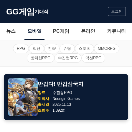
GG게임
기대작
로그인
뉴스
모바일
PC게임
온라인
커뮤니티
RPG
액션
전략
슈팅
스포츠
MMORPG
방치형RPG
수집형RPG
액션RPG
반갑다! 반갑삼국지
장르
수집형RPG
제작사
Neorigin Games
출시일
2025.11.13
조회수
1,392회