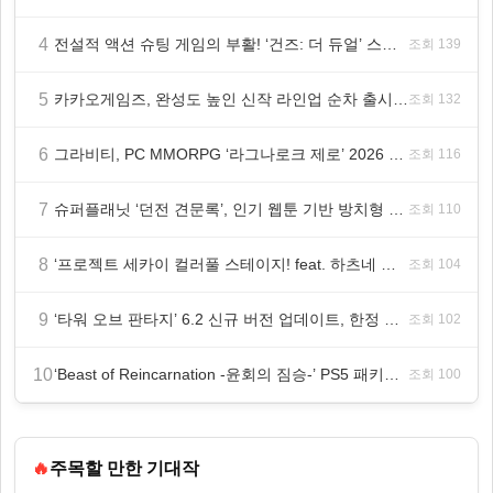
4
전설적 액션 슈팅 게임의 부활! ‘건즈: 더 듀얼’ 스팀(Steam) 8월 14일 정식 오픈
조회 139
5
카카오게임즈, 완성도 높인 신작 라인업 순차 출시 ‘속도’
조회 132
6
그라비티, PC MMORPG ‘라그나로크 제로’ 2026 여름 프로모션 진행!
조회 116
7
슈퍼플래닛 ‘던전 견문록’, 인기 웹툰 기반 방치형 RPG로 글로벌 정식 출시
조회 110
8
‘프로젝트 세카이 컬러풀 스테이지! feat. 하츠네 미쿠’ 온리 샵·페어·그라떼 개최
조회 104
9
‘타워 오브 판타지’ 6.2 신규 버전 업데이트, 한정 레플리카 ‘겔피인’ 등장
조회 102
10
‘Beast of Reincarnation -윤회의 짐승-’ PS5 패키지판 8월 4일 금일 발매
조회 100
🔥
주목할 만한 기대작