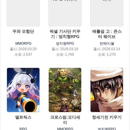
우와 모험단
픽셀 기사단 키우
배틀쉽 고 : 몬스
기 : 방치형RPG
터 웨이브
MMORPG
방치형RPG
전략/시뮬
출시: 2026.03.20
출시: 2026.03.16
출시: 2026.03.14
조회: 2,547
조회: 1,769
조회: 1,270
엘트릭스
크로스림:오디세
창세기전 키우기
이
RPG
MMORPG
방치형RPG