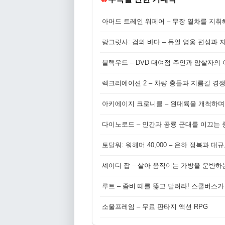
아머드 트레인 워페어 – 무장 열차를 지휘
랑그릿사: 검의 바다 – 듀얼 영웅 편성과 
블랙우드 – DVD 대여점 주인과 암살자의
렉크리에이션 2 – 차량 충돌과 지름길 경
아키에이지 크로니클 – 원대륙을 개척하며
다이노로드 – 인간과 공룡 군대를 이끄는 중
토탈워: 워해머 40,000 – 은하 정복과 
셰이디 잡 – 살아 움직이는 가방을 운반하
루트 – 좀비 떼를 뚫고 달려라! 스쿨버스가
소울프레임 – 무료 판타지 액션 RPG