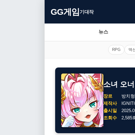
GG게임
기대작
뉴스
RPG
액
소녀 오
장르
방치형
제작사
IGNIT
출시일
2025.0
조회수
2,585