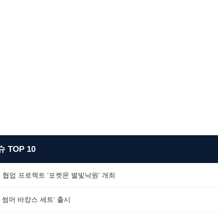
 TOP 10
 협업 프로젝트 ‘포켓몬 별빛낙원’ 개최
 썸머 바캉스 세트’ 출시