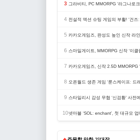
3
그라비티, PC MMORPG ‘라그나로크 
4
전설적 액션 슈팅 게임의 부활! ‘건즈: 
5
카카오게임즈, 완성도 높인 신작 라인업
6
스마일게이트, MMORPG 신작 ‘이클립
7
카카오게임즈, 신작 2.5D MMORP
8
오픈월드 생존 게임 ‘룬스케이프: 드
9
스타일리시 감성 무협 ‘신검황’ 사전
10
넷마블 ‘SOL: enchant’, 첫 대규모 
🔥
주목할 만한 기대작