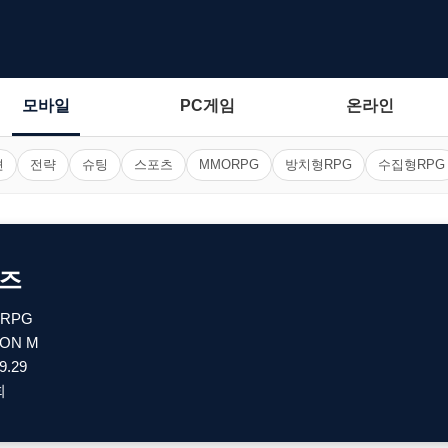
모바일
PC게임
온라인
션
전략
슈팅
스포츠
MMORPG
방치형RPG
수집형RPG
너즈
RPG
ION M
9.29
회