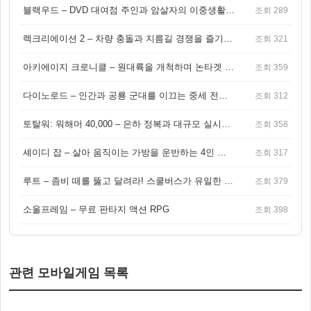
블랙우드 – DVD 대여점 주인과 암살자의 이중생활을 그린 3인칭 액션 스릴러 게임
조회 289
렉크리에이션 2 – 차량 충돌과 지름길 경쟁을 즐기는 오픈월드 아케이드 레이싱 게임
조회 321
아키에이지 크로니클 – 원대륙을 개척하며 논타겟 전투를 즐기는 오픈월드 MMORPG
조회 359
다이노로드 – 인간과 공룡 군대를 이끄는 중세 전략 액션 RPG
조회 312
토탈워: 워해머 40,000 – 은하 정복과 대규모 실시간 전투가 결합된 전략 게임!
조회 358
셰이디 잡 – 살아 움직이는 가방을 운반하는 4인 협동 물리 어드벤처 게임
조회 317
루트 – 좀비 떼를 뚫고 달려라! 스쿨버스가 유일한 집이 되는 4인 협동 생존 게임
조회 379
소울프레임 – 무료 판타지 액션 RPG
조회 398
관련 모바일게임 목록