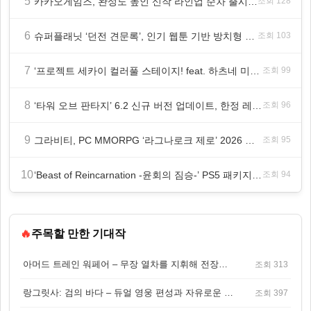
5
카카오게임즈, 완성도 높인 신작 라인업 순차 출시 ‘속도’
조회 128
6
슈퍼플래닛 ‘던전 견문록’, 인기 웹툰 기반 방치형 RPG로 글로벌 정식 출시
조회 103
7
‘프로젝트 세카이 컬러풀 스테이지! feat. 하츠네 미쿠’ 온리 샵·페어·그라떼 개최
조회 99
8
‘타워 오브 판타지’ 6.2 신규 버전 업데이트, 한정 레플리카 ‘겔피인’ 등장
조회 96
9
그라비티, PC MMORPG ‘라그나로크 제로’ 2026 여름 프로모션 진행!
조회 95
10
‘Beast of Reincarnation -윤회의 짐승-’ PS5 패키지판 8월 4일 금일 발매
조회 94
🔥
주목할 만한 기대작
아머드 트레인 워페어 – 무장 열차를 지휘해 전장을 돌파하는 생존 전투 게임
조회 313
랑그릿사: 검의 바다 – 듀얼 영웅 편성과 자유로운 탐험을 결합한 판타지 전략 RPG
조회 397