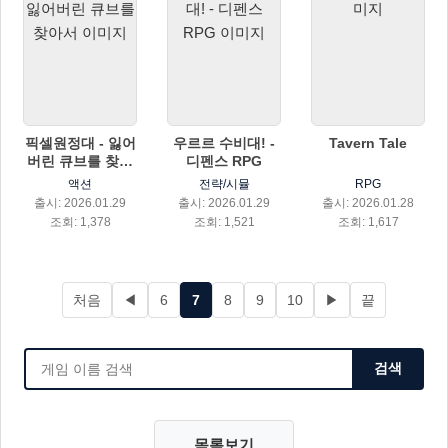
픽셀원정대 - 잃어
우르르 수비대! -
Tavern Tale
버린 큐브를 찾아
디펜스 RPG
서
액션
전략/시뮬
RPG
출시: 2026.01.29
출시: 2026.01.29
출시: 2026.01.28
조회: 1,378
조회: 1,521
조회: 1,617
처음
◀
6
7
8
9
10
▶
끝
검색
목록보기