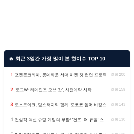
🔥 최근 3일간 가장 많이 본 핫이슈 TOP 10
1
포켓몬코리아, 롯데타운 서머 마켓 첫 협업 프로젝트 ‘포켓몬 별빛낙원’ 개최
조회 200
2
‘로그W: 리메인즈 오브 갓’, 사전예약 시작
조회 159
3
로스트아크, 맘스터치와 함께 ‘모코코 썸머 바캉스 세트’ 출시
조회 143
4
전설적 액션 슈팅 게임의 부활! ‘건즈: 더 듀얼’ 스팀(Steam) 8월 14일 정식 오픈
조회 130