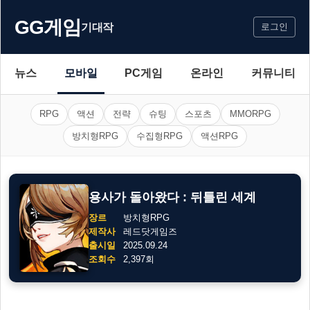
GG게임
기대작
로그인
뉴스
모바일
PC게임
온라인
커뮤니티
RPG
액션
전략
슈팅
스포츠
MMORPG
방치형RPG
수집형RPG
액션RPG
용사가 돌아왔다 : 뒤틀린 세계
장르
방치형RPG
제작사
레드닷게임즈
출시일
2025.09.24
조회수
2,397회