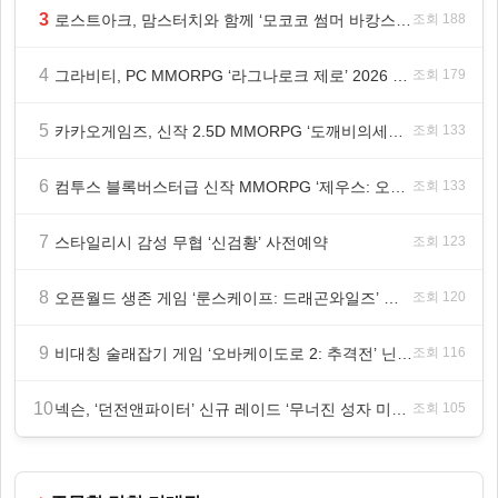
3
로스트아크, 맘스터치와 함께 ‘모코코 썸머 바캉스 세트’ 출시
조회 188
4
그라비티, PC MMORPG ‘라그나로크 제로’ 2026 여름 프로모션 진행!
조회 179
5
카카오게임즈, 신작 2.5D MMORPG ‘도깨비의세계’ 천만 배우 박지훈 광고 모델 발탁
조회 133
6
컴투스 블록버스터급 신작 MMORPG ‘제우스: 오만의 신’, 8월 26일 출시!
조회 133
7
스타일리시 감성 무협 ‘신검황’ 사전예약
조회 123
8
오픈월드 생존 게임 ‘룬스케이프: 드래곤와일즈’ 대규모 유저 편의성 개선 및 사이드 퀘스트 업데이트
조회 120
9
비대칭 술래잡기 게임 ‘오바케이도로 2: 추격전’ 닌텐도 eShop 출시
조회 116
10
넥슨, ‘던전앤파이터’ 신규 레이드 ‘무너진 성자 미카엘라’ 업데이트!
조회 105