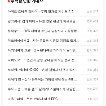
🔥
주목할 만한 기대작
아머드 트레인 워페어 – 무장 열차를 지휘해 전장을 돌파하는 생존 전투 게임
조회 347
랑그릿사: 검의 바다 – 듀얼 영웅 편성과 자유로운 탐험을 결합한 판타지 전략 RPG
조회 434
블랙우드 – DVD 대여점 주인과 암살자의 이중생활을 그린 3인칭 액션 스릴러 게임
조회 316
렉크리에이션 2 – 차량 충돌과 지름길 경쟁을 즐기는 오픈월드 아케이드 레이싱 게임
조회 345
아키에이지 크로니클 – 원대륙을 개척하며 논타겟 전투를 즐기는 오픈월드 MMORPG
조회 392
다이노로드 – 인간과 공룡 군대를 이끄는 중세 전략 액션 RPG
조회 340
토탈워: 워해머 40,000 – 은하 정복과 대규모 실시간 전투가 결합된 전략 게임!
조회 389
셰이디 잡 – 살아 움직이는 가방을 운반하는 4인 협동 물리 어드벤처 게임
조회 354
루트 – 좀비 떼를 뚫고 달려라! 스쿨버스가 유일한 집이 되는 4인 협동 생존 게임
조회 408
소울프레임 – 무료 판타지 액션 RPG
조회 432