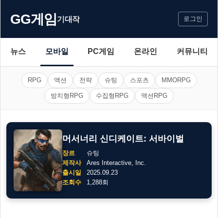
GG게임
기대작
로그인
뉴스
모바일
PC게임
온라인
커뮤니티
RPG
액션
전략
슈팅
스포츠
MMORPG
방치형RPG
수집형RPG
액션RPG
머서너리 신디케이트: 서바이벌
장르
슈팅
제작사
Ares Interactive, Inc.
출시일
2025.09.23
조회수
1,288회