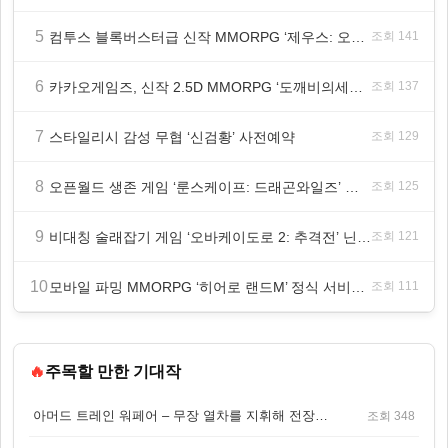
5
컴투스 블록버스터급 신작 MMORPG ‘제우스: 오만의 신’, 8월 26일 출시!
조회 141
6
카카오게임즈, 신작 2.5D MMORPG ‘도깨비의세계’ 천만 배우 박지훈 광고 모델 발탁
조회 137
7
스타일리시 감성 무협 ‘신검황’ 사전예약
조회 129
8
오픈월드 생존 게임 ‘룬스케이프: 드래곤와일즈’ 대규모 유저 편의성 개선 및 사이드 퀘스트 업데이트
조회 125
9
비대칭 술래잡기 게임 ‘오바케이도로 2: 추격전’ 닌텐도 eShop 출시
조회 121
10
모바일 파밍 MMORPG ‘히어로 랜드M’ 정식 서비스 돌입
조회 111
🔥
주목할 만한 기대작
아머드 트레인 워페어 – 무장 열차를 지휘해 전장을 돌파하는 생존 전투 게임
조회 348