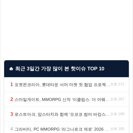
🔥 최근 3일간 가장 많이 본 핫이슈 TOP 10
1
포켓몬코리아, 롯데타운 서머 마켓 첫 협업 프로젝트 ‘포켓몬 별빛낙원’ 개최
조회 272
2
스마일게이트, MMORPG 신작 ‘이클립스: 더 어웨이크닝’ 9월 10일 론칭!
조회 267
3
로스트아크, 맘스터치와 함께 ‘모코코 썸머 바캉스 세트’ 출시
조회 189
4
그라비티, PC MMORPG ‘라그나로크 제로’ 2026 여름 프로모션 진행!
조회 185