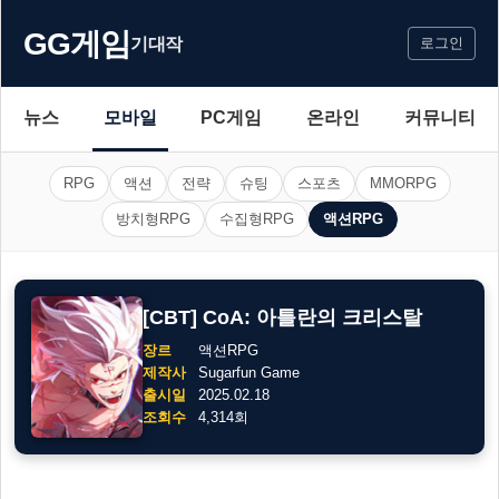
GG게임
기대작
로그인
뉴스
모바일
PC게임
온라인
커뮤니티
RPG
액션
전략
슈팅
스포츠
MMORPG
방치형RPG
수집형RPG
액션RPG
[CBT] CoA: 아틀란의 크리스탈
장르
액션RPG
제작사
Sugarfun Game
출시일
2025.02.18
조회수
4,314회