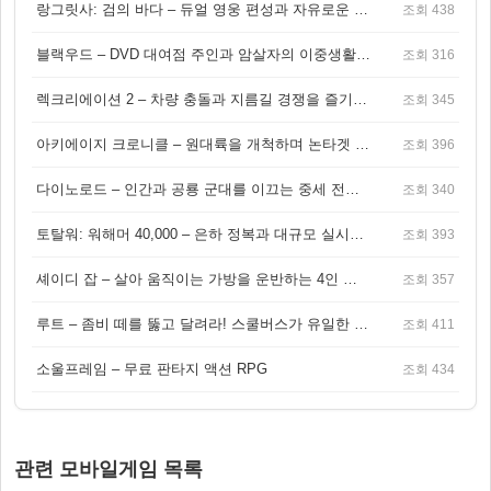
랑그릿사: 검의 바다 – 듀얼 영웅 편성과 자유로운 탐험을 결합한 판타지 전략 RPG
조회 438
블랙우드 – DVD 대여점 주인과 암살자의 이중생활을 그린 3인칭 액션 스릴러 게임
조회 316
렉크리에이션 2 – 차량 충돌과 지름길 경쟁을 즐기는 오픈월드 아케이드 레이싱 게임
조회 345
아키에이지 크로니클 – 원대륙을 개척하며 논타겟 전투를 즐기는 오픈월드 MMORPG
조회 396
다이노로드 – 인간과 공룡 군대를 이끄는 중세 전략 액션 RPG
조회 340
토탈워: 워해머 40,000 – 은하 정복과 대규모 실시간 전투가 결합된 전략 게임!
조회 393
셰이디 잡 – 살아 움직이는 가방을 운반하는 4인 협동 물리 어드벤처 게임
조회 357
루트 – 좀비 떼를 뚫고 달려라! 스쿨버스가 유일한 집이 되는 4인 협동 생존 게임
조회 411
소울프레임 – 무료 판타지 액션 RPG
조회 434
관련 모바일게임 목록