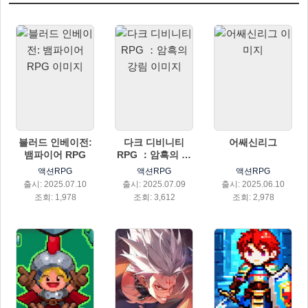
블러드 인베이전:
다크 디비니티
어쌔신리그
뱀파이어 RPG
RPG ：암흑의 강
림
액션RPG
액션RPG
액션RPG
출시: 2025.07.10
출시: 2025.07.09
출시: 2025.06.10
조회: 1,978
조회: 3,612
조회: 2,978