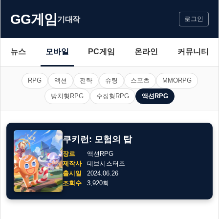
GG게임
기대작
로그인
뉴스
모바일
PC게임
온라인
커뮤니티
RPG
액션
전략
슈팅
스포츠
MMORPG
방치형RPG
수집형RPG
액션RPG
쿠키런: 모험의 탑
장르
액션RPG
제작사
데브시스터즈
출시일
2024.06.26
조회수
3,920회