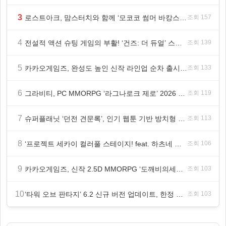
3
로스트아크, 맘스터치와 함께 ‘모코코 썸머 바캉스 세트’ 출시
조회 157
4
전설적 액션 슈팅 게임의 부활! ‘건즈: 더 듀얼’ 스팀(Steam) 8월 14일 정식 오픈
조회 139
5
카카오게임즈, 완성도 높인 신작 라인업 순차 출시 ‘속도’
조회 133
6
그라비티, PC MMORPG ‘라그나로크 제로’ 2026 여름 프로모션 진행!
조회 119
7
슈퍼플래닛 ‘던전 견문록’, 인기 웹툰 기반 방치형 RPG로 글로벌 정식 출시
조회 113
8
‘프로젝트 세카이 컬러풀 스테이지! feat. 하츠네 미쿠’ 온리 샵·페어·그라떼 개최
조회 106
9
카카오게임즈, 신작 2.5D MMORPG ‘도깨비의세계’ 천만 배우 박지훈 광고 모델 발탁
조회 103
10
‘타워 오브 판타지’ 6.2 신규 버전 업데이트, 한정 레플리카 ‘겔피인’ 등장
조회 103