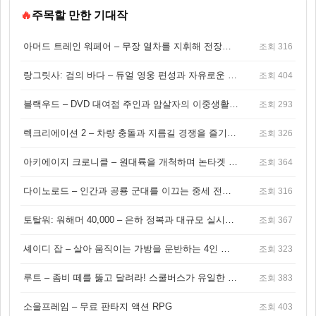
🔥
주목할 만한 기대작
아머드 트레인 워페어 – 무장 열차를 지휘해 전장을 돌파하는 생존 전투 게임
조회 316
랑그릿사: 검의 바다 – 듀얼 영웅 편성과 자유로운 탐험을 결합한 판타지 전략 RPG
조회 404
블랙우드 – DVD 대여점 주인과 암살자의 이중생활을 그린 3인칭 액션 스릴러 게임
조회 293
렉크리에이션 2 – 차량 충돌과 지름길 경쟁을 즐기는 오픈월드 아케이드 레이싱 게임
조회 326
아키에이지 크로니클 – 원대륙을 개척하며 논타겟 전투를 즐기는 오픈월드 MMORPG
조회 364
다이노로드 – 인간과 공룡 군대를 이끄는 중세 전략 액션 RPG
조회 316
토탈워: 워해머 40,000 – 은하 정복과 대규모 실시간 전투가 결합된 전략 게임!
조회 367
셰이디 잡 – 살아 움직이는 가방을 운반하는 4인 협동 물리 어드벤처 게임
조회 323
루트 – 좀비 떼를 뚫고 달려라! 스쿨버스가 유일한 집이 되는 4인 협동 생존 게임
조회 383
소울프레임 – 무료 판타지 액션 RPG
조회 403