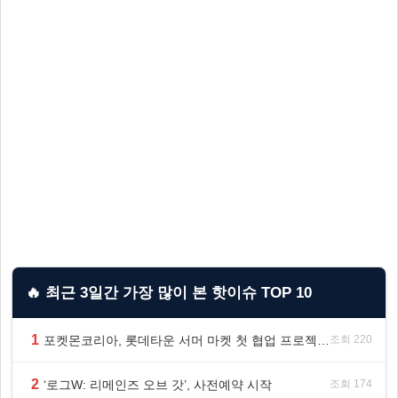
🔥 최근 3일간 가장 많이 본 핫이슈 TOP 10
1
포켓몬코리아, 롯데타운 서머 마켓 첫 협업 프로젝트 ‘포켓몬 별빛낙원’ 개최
조회 220
2
‘로그W: 리메인즈 오브 갓’, 사전예약 시작
조회 174